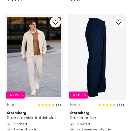
LAVPRIS
LAVPRIS
Herre
Herre
(
1
)
(
11
)
Stormberg
Stormberg
Sprek teknisk fritidsbukse
Storen bukse
Vindtett
Vindtett
4-veis stretch
Lett vannavstøtende