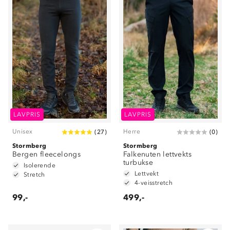
LAVPRIS
LAVPRIS
Unisex
Herre
(
27
)
(
0
)
Stormberg
Stormberg
Bergen fleecelongs
Falkenuten lettvekts
turbukse
Isolerende
Lettvekt
Stretch
4-veisstretch
99,-
499,-