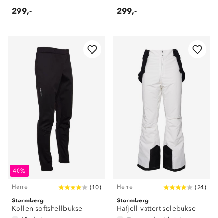
299,-
299,-
40%
Herre
Herre
(
10
)
(
24
)
Stormberg
Stormberg
Kollen softshellbukse
Hafjell vattert selebukse