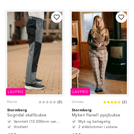
LAVPRIS
LAVPRIS
Herre
Unisex
(
0
)
(
2
)
Stormberg
Stormberg
Sogndal skallbukse
Myken flanell pysjbukse
Vanntett (10 000mm vannsøyle)
Myk og behagelig
Vindtett
2 stikklommer i sidene