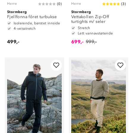
Herre
Herre
(
0
)
(
3
)
Stormberg
Stormberg
Fjellfonna fôret turbukse
Vettakollen Zip-Off
turtights m/ seler
Isolerende, børstet innside
Stretch
4-veisstretch
Lett vannavstøtende
499,-
699,-
999,-