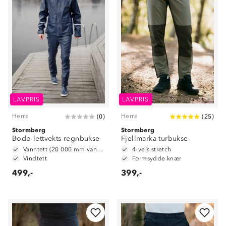
LAVPRIS
LAVPRIS
Herre
Herre
(
0
)
(
25
)
Stormberg
Stormberg
Bodø lettvekts regnbukse
Fjellmarka turbukse
Vanntett (20 000 mm vannsøyle)
4-veis stretch
Vindtett
Formsydde knær
499,-
399,-