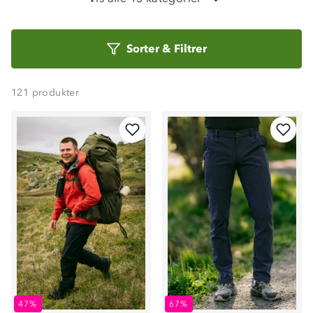
Fritidsbukser
Treningsbukser
Sorter
Sorter
&
Filtrer
etter
Turtights
Selebukser
121
produkter
Vinterbukser
Skibukser
Langrennsbukser
47%
67%