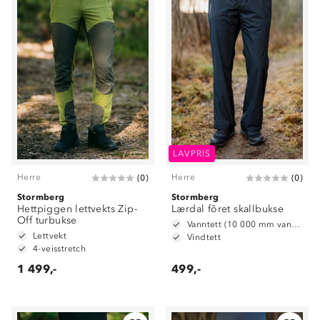
LAVPRIS
Herre
Herre
(
0
)
(
0
)
Stormberg
Stormberg
Hettpiggen lettvekts Zip-
Lærdal fôret skallbukse
Off turbukse
Vanntett (10 000 mm vannsøyle)
Lettvekt
Vindtett
4-veisstretch
1 499,-
499,-