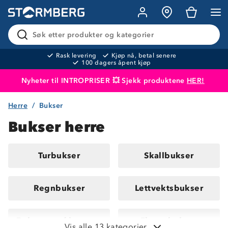
Søk etter produkter og kategorier
Rask levering
Kjøp nå, betal senere
100 dagers åpent kjøp
Nyheter til INTROPRISER 💥 Sjekk produktene
HER!
Herre
Bukser
Produktet er lagt i handlekurven
Til kassen
Bukser herre
Turbukser
Skallbukser
Regnbukser
Lettvektsbukser
Bukser med kort benlengde
Fleecebukser
Vis alle 13 kategorier