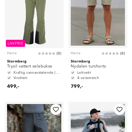
LAVPRIS
Herre
Herre
(
0
)
(
0
)
Stormberg
Stormberg
Trysil vattert selebukse
Nydalen turshorts
Kraftig vannavstøtende (6 000mm vannsøyle)
Lettvekt
Vindtett
4-veisstretch
499,-
799,-