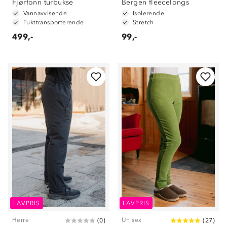
Fjørfonn turbukse
Bergen fleecelongs
Vannavvisende
Isolerende
Fukttransporterende
Stretch
499,-
99,-
LAVPRIS
LAVPRIS
Herre
Unisex
(
0
)
(
27
)