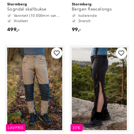
Stormberg
Stormberg
Sogndal skallbukse
Bergen fleecelongs
Vanntett (10 000mm vannsøyle)
Isolerende
Vindtett
Stretch
499,-
99,-
LAVPRIS
30%