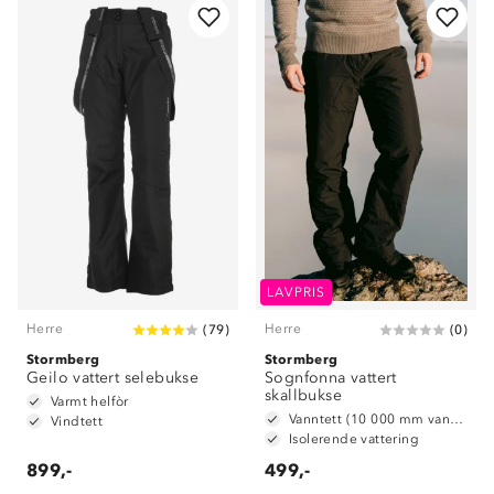
LAVPRIS
Herre
Herre
(
79
)
(
0
)
Stormberg
Stormberg
Geilo vattert selebukse
Sognfonna vattert
skallbukse
Varmt helfòr
Vanntett (10 000 mm vannsøyle)
Vindtett
Isolerende vattering
899,-
499,-