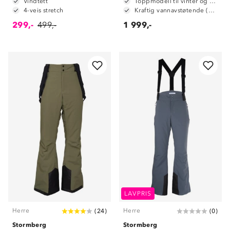
Vindtett
Toppmodell til vinter og alpint
4-veis stretch
Kraftig vannavstøtende (6 000mm vannsøyle)
299,-
499,-
1 999,-
LAVPRIS
Herre
Herre
(
24
)
(
0
)
Stormberg
Stormberg