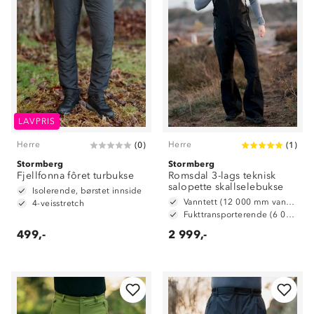
LAVPRIS
Herre
Herre
(
0
)
(
1
)
Stormberg
Stormberg
Fjellfonna fôret turbukse
Romsdal 3-lags teknisk
salopette skallselebukse
Isolerende, børstet innside
Vanntett (12 000 mm vannsøyle)
4-veisstretch
Fukttransporterende (6 000 g/ m2/ 24t)
499,-
2 999,-