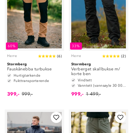
60%
33%
Herre
Herre
(
6
)
(
2
)
Stormberg
Stormberg
Fauskånebba turbukse
Verberget skallbukse m/
korte ben
Hurtigtørkende
Vindtett
Fukttransporterende
Vanntett (vannsøyle 30 000 mm)
399,-
999,-
999,-
1 499,-