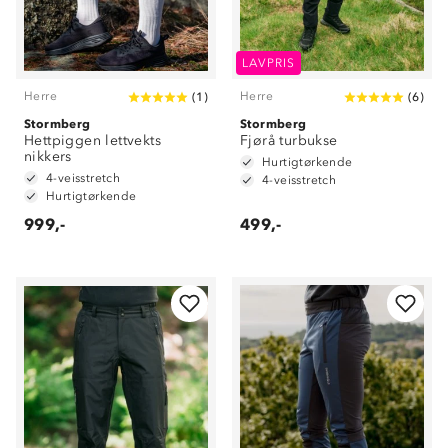
LAVPRIS
Herre
Herre
(
1
)
(
6
)
Stormberg
Stormberg
Hettpiggen lettvekts
Fjørå turbukse
nikkers
Hurtigtørkende
4-veisstretch
4-veisstretch
Hurtigtørkende
999,-
499,-