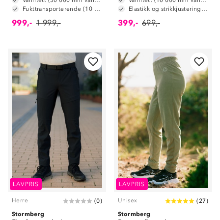
Vanntett (30 000 mm vannsøyle)
Vanntett (10 000 mm vannsøyle)
Fukttransporterende (10 000 g/m2/24t)
Elastikk og strikkjustering i livet
999,-
1 999,-
399,-
699,-
LAVPRIS
LAVPRIS
Herre
Unisex
(
0
)
(
27
)
Stormberg
Stormberg