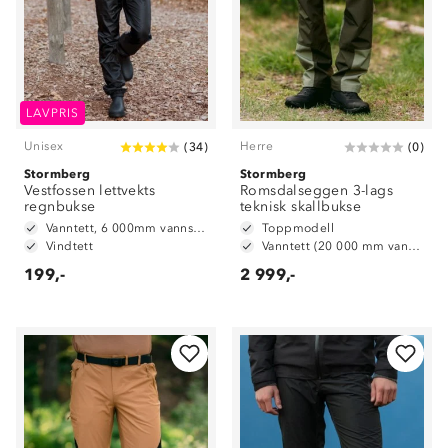
LAVPRIS
Unisex
Herre
(
34
)
(
0
)
Stormberg
Stormberg
Vestfossen lettvekts
Romsdalseggen 3-lags
regnbukse
teknisk skallbukse
Vanntett, 6 000mm vannsøyle
Toppmodell
Vindtett
Vanntett (20 000 mm vannsøyle)
199,-
2 999,-