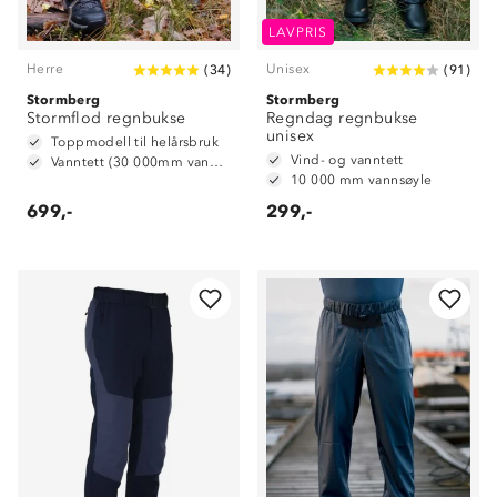
LAVPRIS
Herre
Unisex
(
34
)
(
91
)
Stormberg
Stormberg
Stormflod regnbukse
Regndag regnbukse
unisex
Toppmodell til helårsbruk
Vind- og vanntett
Vanntett (30 000mm vannsøyle)
10 000 mm vannsøyle
699,-
299,-