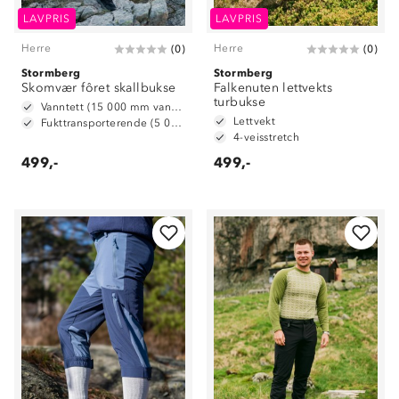
LAVPRIS
LAVPRIS
Herre
Herre
(
0
)
(
0
)
Stormberg
Stormberg
Skomvær fôret skallbukse
Falkenuten lettvekts
turbukse
Vanntett (15 000 mm vannsøyle)
Lettvekt
Fukttransporterende (5 000 g/ m2/ 24t)
4-veisstretch
499,-
499,-