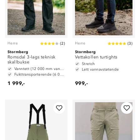
Herre
Herre
(
2
)
(
3
)
Stormberg
Stormberg
Romsdal 3-lags teknisk
Vettakollen turtights
skallbukse
Stretch
Vanntett (12 000 mm vannsøyle)
Lett vannavstøtende
Fukttransporterende (6 000 g/ m2/ 24t)
1 999,-
999,-