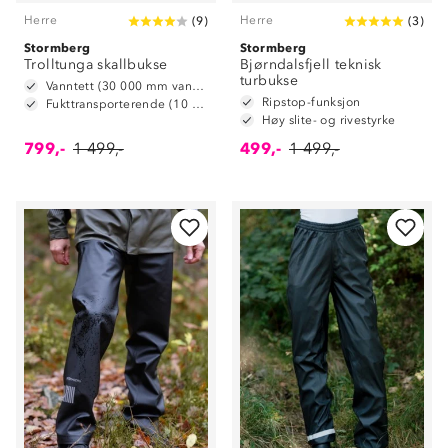
Herre
Herre
(
9
)
(
3
)
Stormberg
Stormberg
Trolltunga skallbukse
Bjørndalsfjell teknisk
turbukse
Vanntett (30 000 mm vannsøyle)
Ripstop-funksjon
Fukttransporterende (10 000 g/m2/24t)
Høy slite- og rivestyrke
799,-
1 499,-
499,-
1 499,-