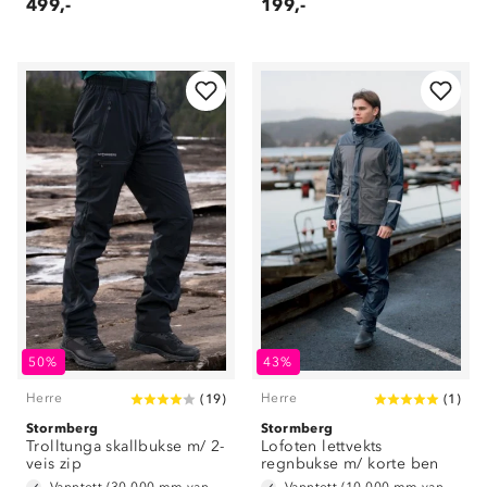
499,-
199,-
50%
43%
Herre
Herre
(
19
)
(
1
)
Stormberg
Stormberg
Trolltunga skallbukse m/ 2-
Lofoten lettvekts
veis zip
regnbukse m/ korte ben