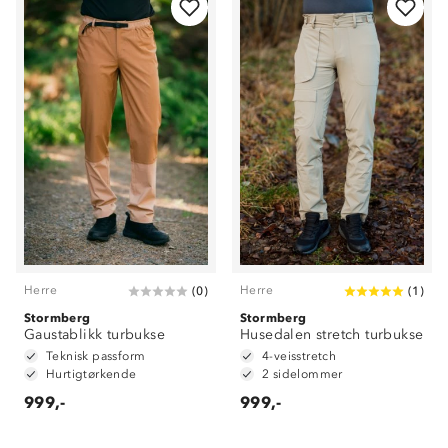
Herre
Herre
(
0
)
(
1
)
Stormberg
Stormberg
Gaustablikk turbukse
Husedalen stretch turbukse
Teknisk passform
4-veisstretch
Hurtigtørkende
2 sidelommer
999,-
999,-