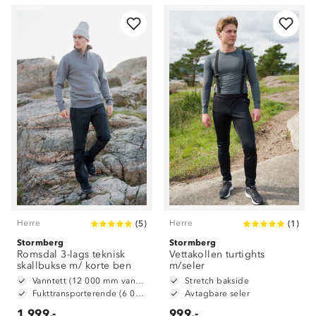
Herre
Herre
(
5
)
(
1
)
Stormberg
Stormberg
Romsdal 3-lags teknisk
Vettakollen turtights
skallbukse m/ korte ben
m/seler
Vanntett (12 000 mm vannsøyle)
Stretch bakside
Fukttransporterende (6 000 g/ m2/ 24t)
Avtagbare seler
1 999,-
999,-