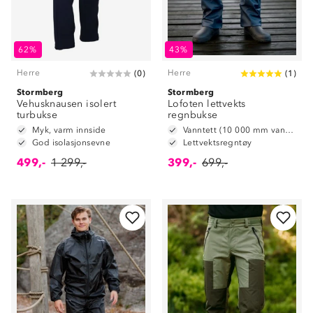
62%
43%
Herre
Herre
(
0
)
(
1
)
Stormberg
Stormberg
Vehusknausen isolert
Lofoten lettvekts
turbukse
regnbukse
Myk, varm innside
Vanntett (10 000 mm vannsøyle)
God isolasjonsevne
Lettvektsregntøy
499,-
1 299,-
399,-
699,-