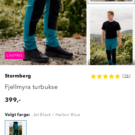
LAVPRIS
LAVPRIS
LAVPRIS
Stormberg
(16)
Fjellmyra turbukse
399,-
Valgt farge:
Jet Black / Harbor Blue