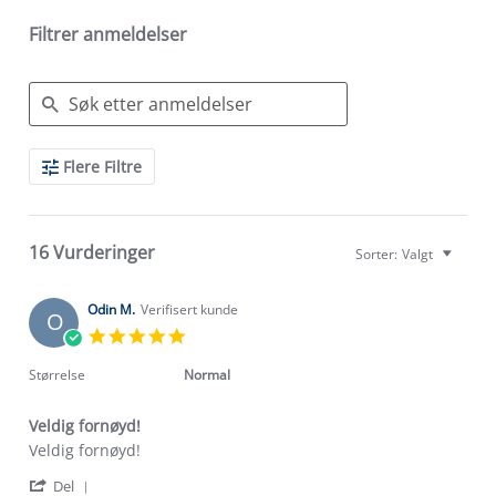
Filtrer anmeldelser
Search
Flere Filtre
Reviews
16 Vurderinger
Sorter:
Valgt
Odin M.
Verifisert kunde
O
5.0
star
rating
Størrelse
Normal
Veldig fornøyd!
Review
review
Veldig fornøyd!
by
stating
'
Odin
Veldig
Del