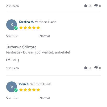
Share
M.
fornøyd!
Review
23/05/26
0
0
on
by
23
Odin
May
M.
2026
on
Karolina M.
Verifisert kunde
K
23
5.0
May
star
2026
rating
Størrelse
Normal
Turbuske fjellmyra
Review
review
Fantastisk bukse, god kvalitet, anbefale!
by
stating
'
Karolina
Turbuske
Del
Share
M.
fjellmyra
Review
13/02/26
0
0
on
by
13
Karolina
Feb
M.
2026
on
Vieux K.
Verifisert kunde
V
13
5.0
Feb
star
2026
rating
Størrelse
Normal