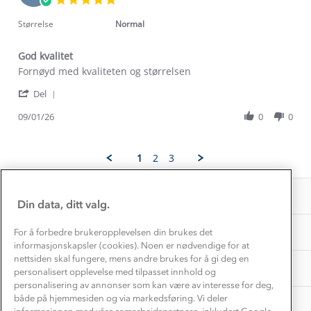
Trelagsprinsippet barn
Jan
star
Kundeservice
2026
rating
Etisk handel
Størrelse
Normal
Alt du trenger til Norgesferien
Kontakt oss
Dyreetikk
God kvalitet
Dette trenger du til barnehagen
Review
review
Fornøyd med kvaliteten og størrelsen
Konkurransevinnere
1% til samfunnet
by
stating
Gravidklær
'
Hans
God
Del
Kundeklubb
Share
S.
kvalitet
Inkludering
Hvordan velge riktig turtøy?
Review
09/01/26
0
0
on
Norgesferie 🇳🇴
Våre butikker
by
9
Materialer
Hans
Jan
Vask og vedlikehold
S.
Få turinspirasjon og tips her⛰
2026
Bedrift, barnehage og SFO
1
2
3
Personvern
on
EL-retur
9
Overnatte utendørs⛺
Presse
Jan
Samarbeide med oss?
INFORMASJON
2026
Store størrelser
Din data, ditt valg.
Storms turtips🐿️
Jobbe hos oss?
Turmat oppskrifter
OM OSS
For å forbedre brukeropplevelsen din brukes det
Leirskole 🥾
informasjonskapsler (cookies). Noen er nødvendige for at
Beredskap
nettsiden skal fungere, mens andre brukes for å gi deg en
Barnehageansatt
TIPS OG RÅD
personalisert opplevelse med tilpasset innhold og
personalisering av annonser som kan være av interesse for deg,
Tips til hyttetur
både på hjemmesiden og via markedsføring. Vi deler
AKTIVITETER