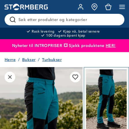
Søk etter produkter og kategorier
Rask levering
Kjøp nå, betal senere
100 dagers åpent kjøp
Nyheter til INTROPRISER 💥 Sjekk produktene
HER!
Herre
Bukser
Turbukser
Produktet er lagt i handlekurven
Til kassen