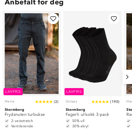
Anbefalt for deg
LAVPRIS
LAVPRIS
Herre
Unisex
He
(
2
)
(
190
)
Stormberg
Stormberg
St
Frydsnuten turbukse
Fagerli ullsokk 3-pack
Ra
2-veisstretch
50% ull
Ventilerende
30% akryl