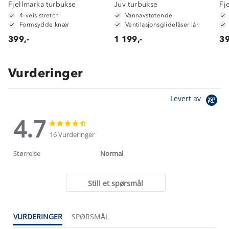
Fjellmarka turbukse
Juv turbukse
Fj
4-veis stretch
Vannavstøtende
Formsydde knær
Ventilasjonsglidelåser lår
399,-
1 199,-
39
Vurderinger
Levert av
4.7
4.7
4.7
star
star
16 Vurderinger
rating
rating
Størrelse
Normal
Still et spørsmål
VURDERINGER
SPØRSMÅL