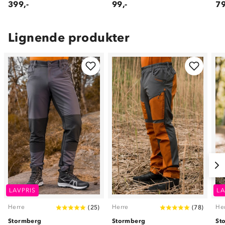
399,-
99,-
79
Lignende produkter
LAVPRIS
LA
Herre
Herre
He
(
25
)
(
78
)
Stormberg
Stormberg
St