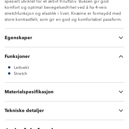
spesielt utviklet for et aktivt friluftsliv. Buksen gir god
Formsydde knær
komfort og optimal bevegelsesfrihet ved å ha 4-veis
Ventilerende
stretchfunksjon og elastikk i livet. Knærne er formsydd med
Lettvekt
store kontrastfelt, som gir en god og komfortabel passform.
Beltehemper
Elastikk i livet
To stikklommer
Egenskaper
Trykknapp med borrelås
Funksjoner
Lettvekt
Stretch
Materialspesifikasjon
90 % polyester og 10 % spandex
Tekniske detaljer
Vekt:
190 gram i str S