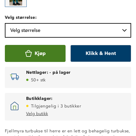
Velg størrelse:
Velg størrelse
Kjøp
Klikk & Hent
Nettlager:
-
på lager
50+ stk
Butikklager:
Tilgjengelig i 3 butikker
Velg butikk
Fjellmyra turbukse til herre er en lett og behagelig turbukse,
4-veis stretch