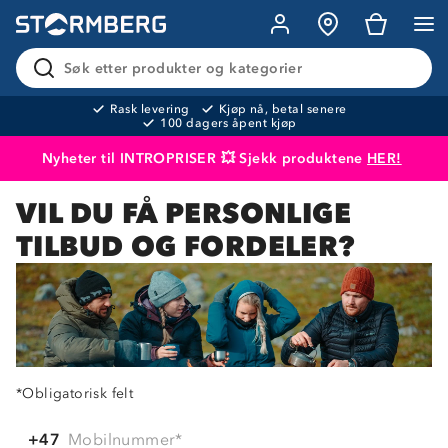
Søk etter produkter og kategorier
Rask levering
Kjøp nå, betal senere
100 dagers åpent kjøp
Nyheter til INTROPRISER 💥 Sjekk produktene
HER!
VIL DU FÅ PERSONLIGE
Produktet er lagt i handlekurven
Til kassen
TILBUD OG FORDELER?
*Obligatorisk felt
Mobilnummer
*