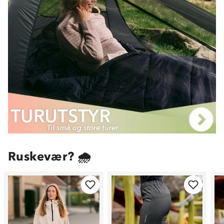
Ruskevær? 🌧️