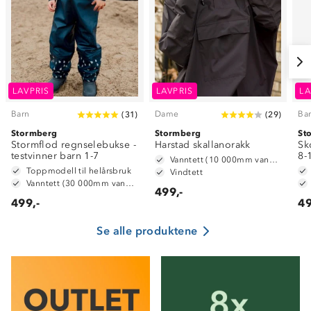
LAVPRIS
LAVPRIS
LA
Barn
Dame
Ba
(
31
)
(
29
)
Stormberg
Stormberg
St
Stormflod regnselebukse -
Harstad skallanorakk
Sk
testvinner barn 1-7
8-
Vanntett (10 000mm vannsøyle)
Toppmodell til helårsbruk
Vindtett
Vanntett (30 000mm vannsøyle)
499,-
499,-
49
Se alle produktene