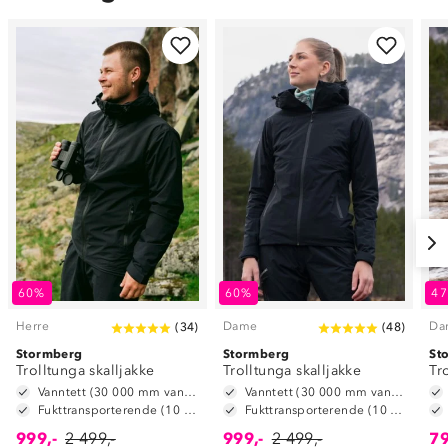
60%
60%
4
Herre
Dame
Da
(
34
)
(
48
)
Stormberg
Stormberg
St
Trolltunga skalljakke
Trolltunga skalljakke
Tr
Vanntett (30 000 mm vannsøyle)
Vanntett (30 000 mm vannsøyle)
Fukttransporterende (10 000 g/m2/24t)
Fukttransporterende (10 000 g/m2/24t)
999,-
2 499,-
999,-
2 499,-
79