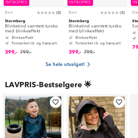
INTROPRIS
INTROPRIS
IN
Barn
Barn
Da
(
0
)
(
0
)
Stormberg
Stormberg
St
Blinketind vanntett tursko
Blinketind vanntett tursko
Sv
med blinkeeffekt
med blinkeeffekt
Blinkeeffekt
Blinkeeffekt
Forsterket tå- og hærparti
Forsterket tå- og hærparti
79
399,-
799,-
399,-
799,-
Se hele utvalget!
LAVPRIS-Bestselgere 🌟