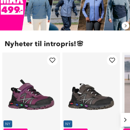
Nyheter til intropris!🌸
NY
NY
N