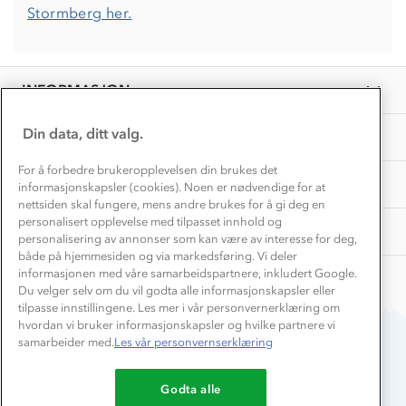
Våre butikker
Materialer
Stormberg her.
Vask og vedlikehold
Få turinspirasjon og tips her⛰
Bedrift, barnehage og SFO
Personvern
EL-retur
Overnatte utendørs⛺
Presse
Samarbeide med oss?
INFORMASJON
Store størrelser
Storms turtips🐿️
Jobbe hos oss?
Turmat oppskrifter
Din data, ditt valg.
OM OSS
Leirskole 🥾
Beredskap
For å forbedre brukeropplevelsen din brukes det
Barnehageansatt
TIPS OG RÅD
informasjonskapsler (cookies). Noen er nødvendige for at
nettsiden skal fungere, mens andre brukes for å gi deg en
Tips til hyttetur
personalisert opplevelse med tilpasset innhold og
AKTIVITETER
personalisering av annonser som kan være av interesse for deg,
både på hjemmesiden og via markedsføring. Vi deler
informasjonen med våre samarbeidspartnere, inkludert Google.
Du velger selv om du vil godta alle informasjonskapsler eller
tilpasse innstillingene. Les mer i vår personvernerklæring om
hvordan vi bruker informasjonskapsler og hvilke partnere vi
samarbeider med.
Les vår personvernserklæring
Du betaler enkelt med
Godta alle