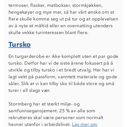
termoser, flasker, matbokser, stormkjøkken,
hengekøyer og mye mer, så har vårt ønske om at
flere skulle komme seg ut på tur og at opplevelsen
av å nyte et måltid eller en overnatting utendørs
skulle vekke turinteressen blant flere.
Tursko
Om Stormberg
En turgarderobe er ikke komplett uten et par gode
Verdigrunnlag
tursko. Derfor har vi de siste årene fokusert på å
utvikle og tilby tursko i et bredt utvalg. Her har vi
Klima og miljø
lagt vekt på passform, vanntett materiale og gode
Trelagsprinsippet barn
Kundeservice
såler. Slik at vi kan tilby sko til både store og små
Etisk handel
Alt du trenger til Norgesferien
turer i all slags vær.
Kontakt oss
Dyreetikk
Dette trenger du til barnehagen
Stormberg har et sterkt miljø- og
Konkurransevinnere
1% til samfunnet
samfunnsegansjement. 25 % av alle som
Gravidklær
Kundeklubb
rekrutteres skal være personer som normalt
Inkludering
Hvordan velge riktig turtøy?
havner utenfor i arbeidslivet.
Les mer om
Norgesferie 🇳🇴