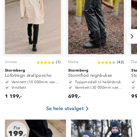
Unisex
Dame
Da
(
1
)
(
42
)
Stormberg
Stormberg
St
Lofotregn skallponcho
Stormflod regnbukse
St
Vanntett (10 000mm vannsøyle)
Toppmodell til helårsbruk
Vindtett
Vanntett (30 000mm vannsøyle)
1 199,-
699,-
99
Se hele utvalget