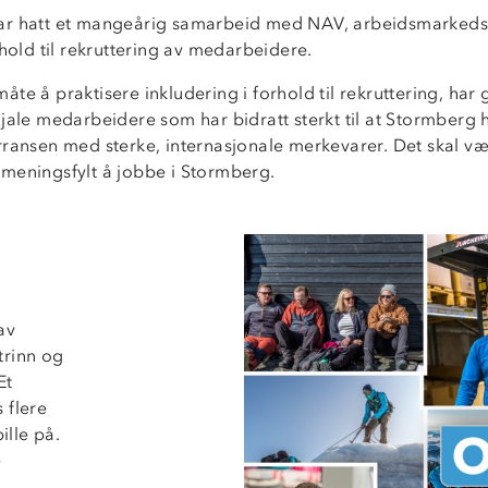
r hatt et mangeårig samarbeid med NAV, arbeidsmarkeds
rhold til rekruttering av medarbeidere.
te å praktisere inkludering i forhold til rekruttering, har g
jale medarbeidere som har bidratt sterkt til at Stormberg h
rransen med sterke, internasjonale merkevarer. Det skal v
meningsfylt å jobbe i Stormberg.
av
trinn og
Et
 flere
ille på.
e