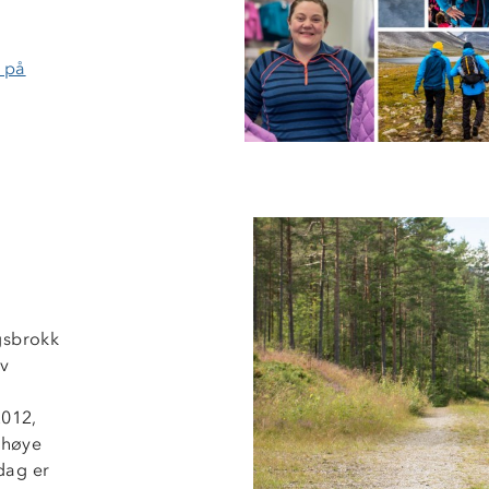
 på
gsbrokk
av
2012,
 høye
 dag er