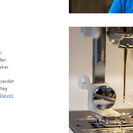
i
der
sker
beidet
rtøy
åløyet