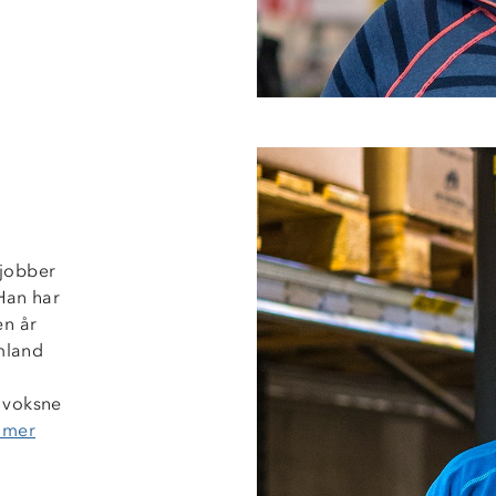
 jobber
Han har
en år
mland
 voksne
 mer