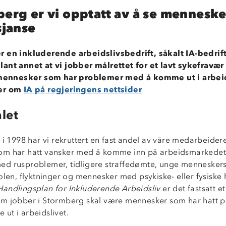
berg er vi opptatt av å se menneske
sjanse
 en inkluderende arbeidslivsbedrift, såkalt IA-bedrift
ant annet at vi jobber målrettet for et lavt sykefravær 
t mennesker som har problemer med å komme ut i arbeid
mer om
IA på regjeringens nettsider
let
 i 1998 har vi rekruttert en fast andel av våre medarbeider
m har hatt vansker med å komme inn på arbeidsmarkedet,
d rusproblemer, tidligere straffedømte, unge menneskers
olen, flyktninger og mennesker med psykiske- eller fysiske 
Handlingsplan for Inkluderende Arbeidsliv
er det fastsatt e
m jobber i Stormberg skal være mennesker som har hatt 
ut i arbeidslivet.