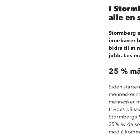
I Storm
alle en 
Stormberg er
innebærer bl
bidra til a
jobb. Les 
25 % må
Siden starten
mennesker so
mennesker me
trivdes på sk
Stormbergs
25% av de so
med å komme 