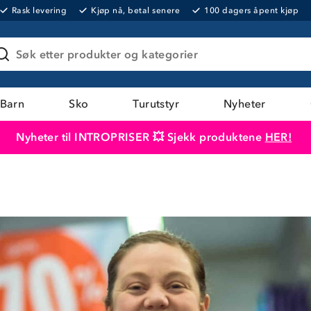
Rask levering
Kjøp nå, betal senere
100 dagers åpent kjøp
Søk etter produkter og kategorier
Barn
Sko
Turutstyr
Nyheter
Nyheter til INTROPRISER 💥 Sjekk produktene
HER!
Produktet er lagt i handlekurven
Til kassen