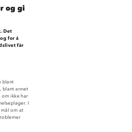
r og gi
. Det
og for å
slivet får
e blant
 blant annet
 om ikke har
helseplager. I
t mål om at
problemer