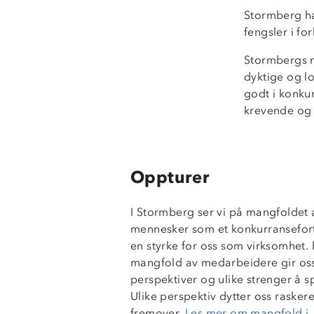
Stormberg ha
fengsler i fo
Stormbergs må
dyktige og lo
godt i konku
krevende og 
Oppturer
I Stormberg ser vi på mangfoldet 
mennesker som et konkurransefor
en styrke for oss som virksomhet. 
mangfold av medarbeidere gir oss
perspektiver og ulike strenger å sp
Ulike perspektiv dytter oss rasker
fremover.
Les mer om mangfold i