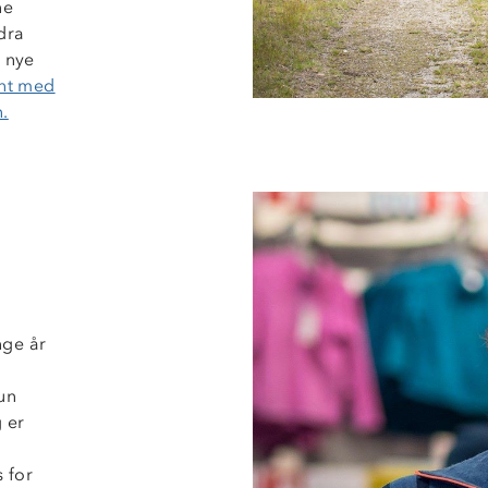
ne
dra
 nye
ent med
.
nge år
un
g er
s for