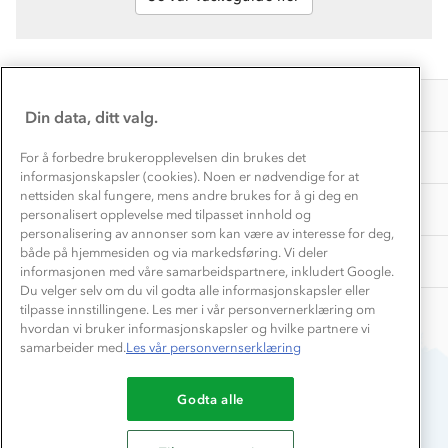
Norgesferie 🇳🇴
Våre butikker
Materialer
Vask og vedlikehold
Få turinspirasjon og tips her⛰
Bedrift, barnehage og SFO
Personvern
EL-retur
Overnatte utendørs⛺
Presse
Samarbeide med oss?
INFORMASJON
Store størrelser
Din data, ditt valg.
Storms turtips🐿️
Jobbe hos oss?
Turmat oppskrifter
OM OSS
For å forbedre brukeropplevelsen din brukes det
Leirskole 🥾
informasjonskapsler (cookies). Noen er nødvendige for at
Beredskap
nettsiden skal fungere, mens andre brukes for å gi deg en
Barnehageansatt
TIPS OG RÅD
personalisert opplevelse med tilpasset innhold og
personalisering av annonser som kan være av interesse for deg,
Tips til hyttetur
både på hjemmesiden og via markedsføring. Vi deler
AKTIVITETER
informasjonen med våre samarbeidspartnere, inkludert Google.
Du velger selv om du vil godta alle informasjonskapsler eller
tilpasse innstillingene. Les mer i vår personvernerklæring om
hvordan vi bruker informasjonskapsler og hvilke partnere vi
samarbeider med.
Les vår personvernserklæring
Godta alle
Du betaler enkelt med