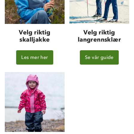
Velg riktig
Velg riktig
skalljakke
langrennsklær
Les mer her
Se vår guide