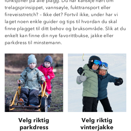
funksjoner på alle plagg. Du har kanskje hørt om
trelagsprinsippet, vannsøyle, fukttransport eller
fireveisstretch? – Ikke det? Fortvil ikke, under har vi
laget noen enkle guider og tips til hvordan du skal
finne plagget til ditt behov og bruksområde. Slik at du
enkelt kan finne din nye favorittbukse, jakke eller
parkdress til minstemann.
Velg riktig
Velg riktig
parkdress
vinterjakke