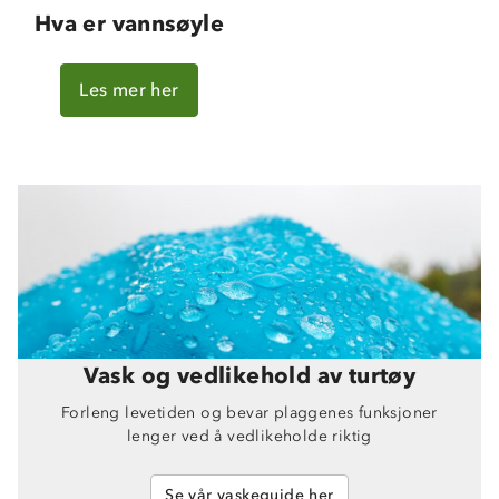
Hva er vannsøyle
Les mer her
Om Stormberg
Verdigrunnlag
Klima og miljø
Trelagsprinsippet barn
Kundeservice
Etisk handel
Alt du trenger til Norgesferien
Kontakt oss
Vask og vedlikehold av turtøy
Dyreetikk
Dette trenger du til barnehagen
Forleng levetiden og bevar plaggenes funksjoner
Konkurransevinnere
1% til samfunnet
lenger ved å vedlikeholde riktig
Gravidklær
Kundeklubb
Inkludering
Hvordan velge riktig turtøy?
Se vår vaskeguide her