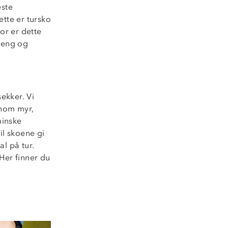
este
ette er tursko
or er dette
rreng og
sekker. Vi
nnom myr,
minske
il skoene gi
al på tur.
 Her finner du