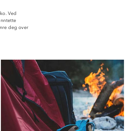
sko. Ved
anntette
ymre deg over