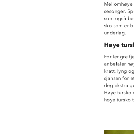
Mellomhøye tu
sesonger. Spe
som også bedr
sko som er b
underlag.
Høye turs
For lengre fj
anbefaler høy
kratt, lyng o
sjansen for e
deg ekstra go
Høye tursko e
høye tursko t