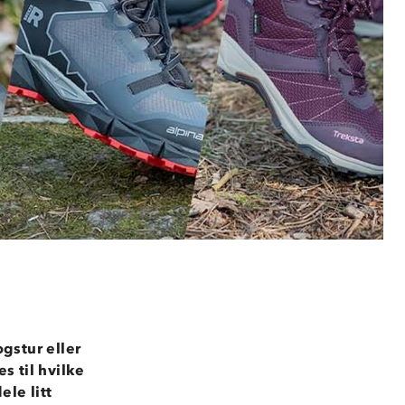
ogstur eller
s til hvilke
ele litt