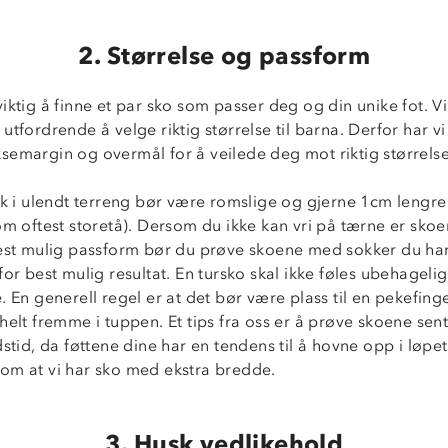
2. Størrelse og passform
iktig å finne et par sko som passer deg og din unike fot. Vi
utfordrende å velge riktig størrelse til barna. Derfor har vi
semargin og overmål for å veilede deg mot riktig størrelse
uk i ulendt terreng bør være romslige og gjerne 1cm lengre
om oftest storetå). Dersom du ikke kan vri på tærne er skoe
best mulig passform bør du prøve skoene med sokker du har
for best mulig resultat. En tursko skal ikke føles ubehagelig
. En generell regel er at det bør være plass til en pekefin
helt fremme i tuppen. Et tips fra oss er å prøve skoene se
dstid, da føttene dine har en tendens til å hovne opp i løpe
om at vi har sko med ekstra bredde.
3. Husk vedlikehold