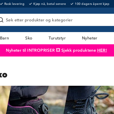
Rask levering
Kjøp nå, betal senere
100 dagers åpent kjøp
Søk etter produkter og kategorier
Barn
Sko
Turutstyr
Nyheter
Nyheter til INTROPRISER 💥 Sjekk produktene
HER!
Produktet er lagt i handlekurven
Til kassen
ko