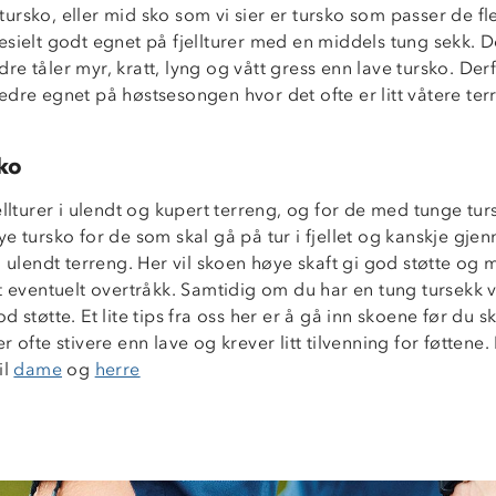
rsko, eller mid sko som vi sier er tursko som passer de fl
sielt godt egnet på fjellturer med en middels tung sekk. D
e tåler myr, kratt, lyng og vått gress enn lave tursko. Derf
edre egnet på høstsesongen hvor det ofte er litt våtere te
ko
ellturer i ulendt og kupert terreng, og for de med tunge tur
e tursko for de som skal gå på tur i fjellet og kanskje gje
g ulendt terreng. Her vil skoen høye skaft gi god støtte og 
t eventuelt overtråkk. Samtidig om du har en tung tursekk v
d støtte. Et lite tips fra oss her er å gå inn skoene før du sk
r ofte stivere enn lave og krever litt tilvenning for føttene.
il
dame
og
herre