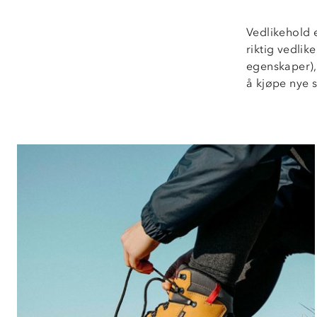
Vedlikehold e
riktig vedlik
egenskaper), 
å kjøpe nye s