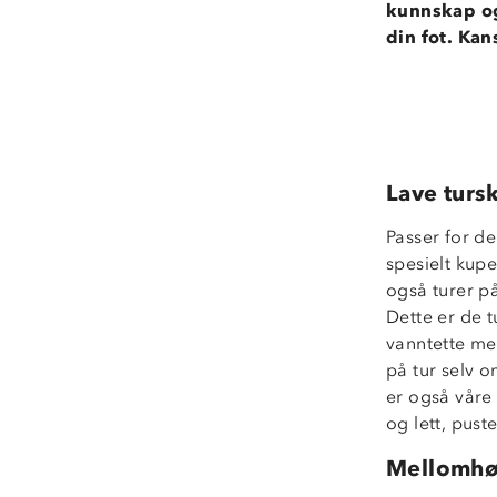
kunnskap og
din fot. Kan
Lave turs
Passer for d
spesielt kupe
også turer p
Dette er de 
vanntette me
på tur selv o
er også vår
og lett, pust
Mellomhø