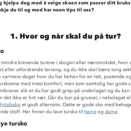
 hjelpe deg med å velge skoen som passer ditt bruk
skje du til og med har noen tips til oss?
1. Hvor og når skal du på tur?
ko
e mindre krevende turene i skogen eller nærområdet, hvor d
rt eller utfordrende terreng, og du ikke skal bære tung sek
å varmere dager hvor du har behov for en lett, pustende o
turskoene med mest komfort, men som samtidig har gode s
mbraner slik at du har godt grep på underlaget og du kan 
m det ikke er fint vær. Går du kun på grusvei, i nabolaget e
e
fritidssko
et godt alternativ. Dette er gode sko med behage
ende stoff. Her finner du lave tursko til
herre
og
dame
ye tursko