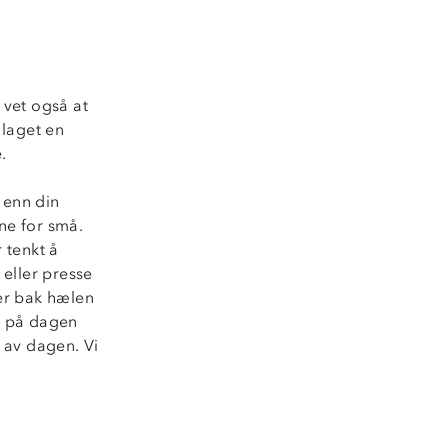
 vet også at
 laget en
.
 enn din
ne for små.
 tenkt å
 eller presse
ger bak hælen
nt på dagen
t av dagen. Vi