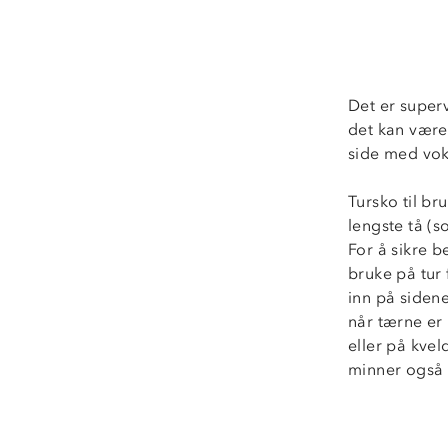
Det er superv
det kan være 
side med vok
Tursko til br
lengste tå (s
For å sikre 
bruke på tur 
inn på sidene
når tærne er 
eller på kvel
minner også 