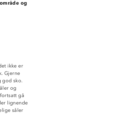
sområde og
et ikke er
k. Gjerne
g god sko.
åler og
fortsatt gå
ller lignende
lige såler