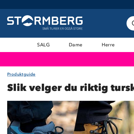
SALG
Dame
Herre
Produktguide
Slik velger du riktig turs