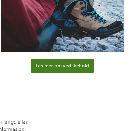
Les mer om vedlikehold
r langt, eller
 informasjon.