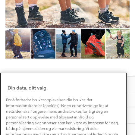
Trelagsprinsippet barn
Kundeservice
Etisk handel
Alt du trenger til Norgesferien
Kontakt oss
Dyreetikk
Dette trenger du til barnehagen
Konkurransevinnere
1% til samfunnet
Gravidklær
Kundeklubb
Inkludering
Hvordan velge riktig turtøy?
Norgesferie 🇳🇴
Våre butikker
Materialer
Vask og vedlikehold
Få turinspirasjon og tips her⛰
Bedrift, barnehage og SFO
Personvern
EL-retur
Overnatte utendørs⛺
Presse
Samarbeide med oss?
INFORMASJON
Store størrelser
Din data, ditt valg.
Storms turtips🐿️
Jobbe hos oss?
Turmat oppskrifter
OM OSS
For å forbedre brukeropplevelsen din brukes det
Leirskole 🥾
informasjonskapsler (cookies). Noen er nødvendige for at
Beredskap
nettsiden skal fungere, mens andre brukes for å gi deg en
Barnehageansatt
TIPS OG RÅD
personalisert opplevelse med tilpasset innhold og
personalisering av annonser som kan være av interesse for deg,
Tips til hyttetur
både på hjemmesiden og via markedsføring. Vi deler
AKTIVITETER
informasjonen med våre samarbeidspartnere, inkludert Google.