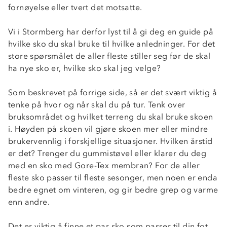
fornøyelse eller tvert det motsatte.
Vi i Stormberg har derfor lyst til å gi deg en guide på
hvilke sko du skal bruke til hvilke anledninger. For det
store spørsmålet de aller fleste stiller seg før de skal
ha nye sko er, hvilke sko skal jeg velge?
Som beskrevet på forrige side, så er det svært viktig å
tenke på hvor og når skal du på tur. Tenk over
bruksområdet og hvilket terreng du skal bruke skoen
i. Høyden på skoen vil gjøre skoen mer eller mindre
brukervennlig i forskjellige situasjoner. Hvilken årstid
er det? Trenger du gummistøvel eller klarer du deg
med en sko med Gore-Tex membran? For de aller
fleste sko passer til fleste sesonger, men noen er enda
bedre egnet om vinteren, og gir bedre grep og varme
enn andre.
Det er viktig å finne et par sko som passer til din fot