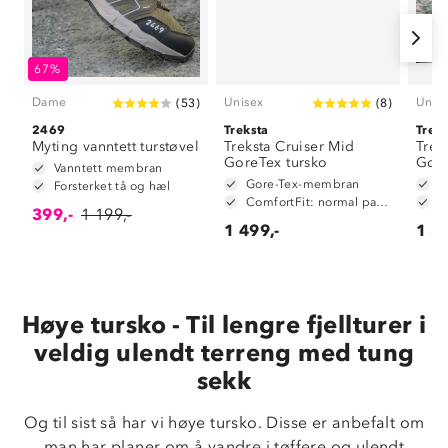
67%
Dame
Unisex
Unis
(
53
)
(
8
)
2469
Treksta
Trek
Myting vanntett turstøvel
Treksta Cruiser Mid
Trek
GoreTex tursko
Gore
Vanntett membran
Gore-Tex-membran
Forsterket tå og hæl
ComfortFit: normal passform
399,-
1 199,-
1 499,-
1 59
Høye tursko - Til lengre fjellturer i
veldig ulendt terreng med tung
sekk
Og til sist så har vi høye tursko. Disse er anbefalt om
man har planer om å vandre i tøffere og ulendt