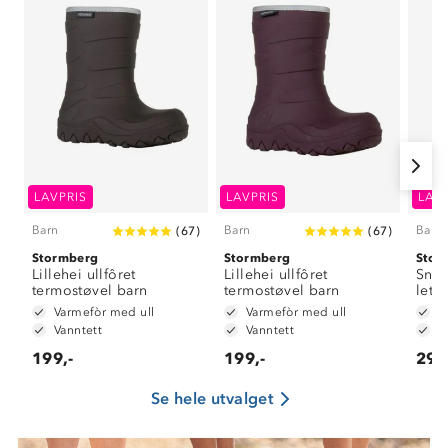
LAVPRIS
LAVPRIS
LAV
Barn
Barn
Barn
(
67
)
(
67
)
Stormberg
Stormberg
Stor
Lillehei ullfôret
Lillehei ullfôret
Snef
termostøvel barn
termostøvel barn
lett
barn
Varmefòr med ull
Varmefòr med ull
L
Vanntett
Vanntett
U
199,-
199,-
299
Om Stormberg
Se hele utvalget
Verdigrunnlag
Klima og miljø