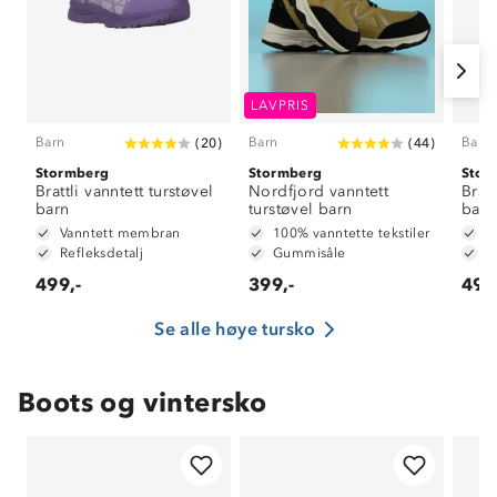
LAVPRIS
Barn
Barn
Barn
(
20
)
(
44
)
Stormberg
Stormberg
Stor
Brattli vanntett turstøvel
Nordfjord vanntett
Bratt
barn
turstøvel barn
barn
Vanntett membran
100% vanntette tekstiler
V
Refleksdetalj
Gummisåle
R
499,-
399,-
499
Se alle høye tursko
Boots og vintersko