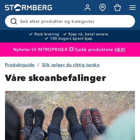
Søk etter produkter og kategorier
Rask levering
Kjøp nå, betal senere
100 dagers åpent kjøp
Nyheter til INTROPRISER 💥 Sjekk produktene
HER!
Produktguide
Slik velger du riktig tursko
Produktet er lagt i handlekurven
Til kassen
Våre skoanbefalinger