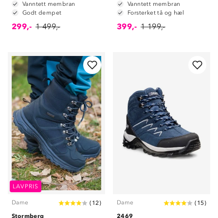
Vanntett membran
Vanntett membran
Godt dempet
Forsterket tå og hæl
299,-
1 499,-
399,-
1 199,-
LAVPRIS
Dame
Dame
(
12
)
(
15
)
Stormberg
2469