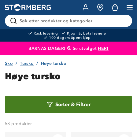
Søk etter produkter og kategorier
Rask levering
Kjøp nå, betal senere
100 dagers åpent kjøp
BARNAS DAGER! 💦 Se utvalget
HER!
Sko
Tursko
Høye tursko
Produktet er lagt i handlekurven
Til kassen
Høye tursko
Sorter
Sorter
&
Filtrer
etter
58
produkter