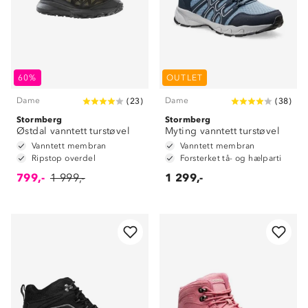
60%
OUTLET
Dame
Dame
(
23
)
(
38
)
Stormberg
Stormberg
Østdal vanntett turstøvel
Myting vanntett turstøvel
Vanntett membran
Vanntett membran
Ripstop overdel
Forsterket tå- og hælparti
799,-
1 999,-
1 299,-