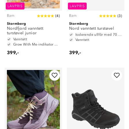
LAVPRIS
LAVPRIS
Barn
Barn
(
4
)
(
3
)
Stormberg
Stormberg
Nordfjord vanntett
Nord vanntett turstøvel
turstøvel junior
Isolerende ullfôr med 70 % ull
Vanntett
Vanntett
Grow With Me-indikator på innersåle
399,-
399,-