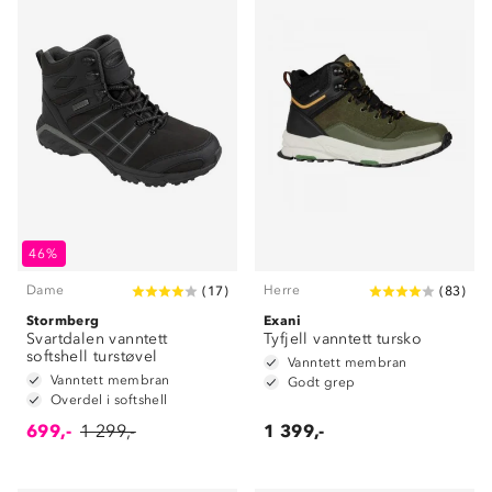
46%
Dame
Herre
(
17
)
(
83
)
Stormberg
Exani
Svartdalen vanntett
Tyfjell vanntett tursko
softshell turstøvel
Vanntett membran
Vanntett membran
Godt grep
Overdel i softshell
699,-
1 299,-
1 399,-