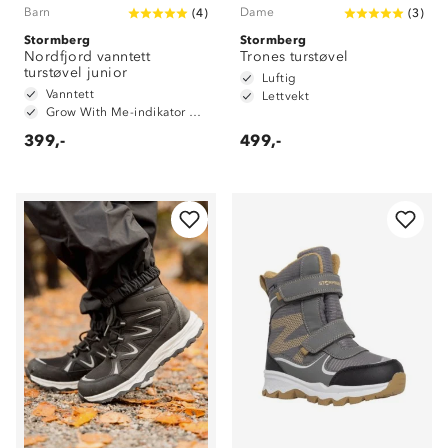
Barn
Dame
(
4
)
(
3
)
Stormberg
Stormberg
Nordfjord vanntett
Trones turstøvel
turstøvel junior
Luftig
Vanntett
Lettvekt
Grow With Me-indikator på innersåle
399,-
499,-