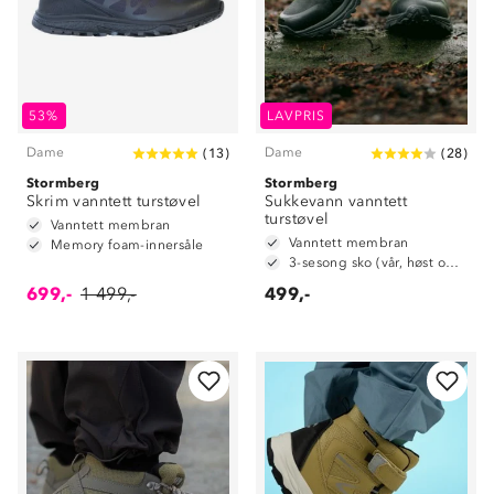
53%
LAVPRIS
Dame
Dame
(
13
)
(
28
)
Stormberg
Stormberg
Skrim vanntett turstøvel
Sukkevann vanntett
turstøvel
Vanntett membran
Vanntett membran
Memory foam-innersåle
3-sesong sko (vår, høst og vinter)
699,-
1 499,-
499,-