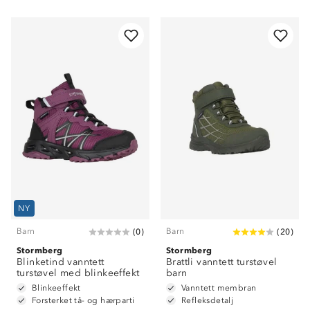
NY
Barn
Barn
(
0
)
(
20
)
Stormberg
Stormberg
Blinketind vanntett
Brattli vanntett turstøvel
turstøvel med blinkeeffekt
barn
Blinkeeffekt
Vanntett membran
Forsterket tå- og hærparti
Refleksdetalj