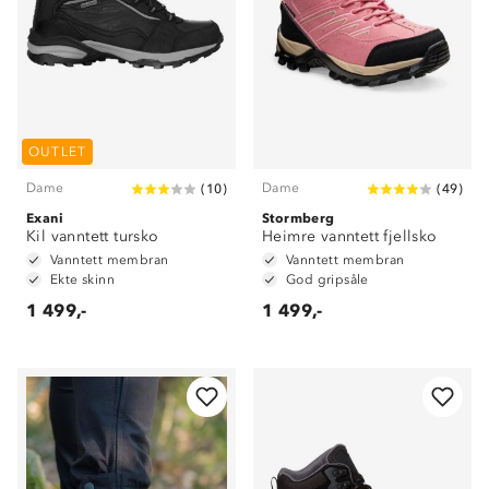
OUTLET
Dame
Dame
(
10
)
(
49
)
Exani
Stormberg
Kil vanntett tursko
Heimre vanntett fjellsko
Vanntett membran
Vanntett membran
Ekte skinn
God gripsåle
1 499,-
1 499,-