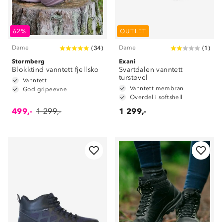
62%
OUTLET
Dame
Dame
(
34
)
(
1
)
Stormberg
Exani
Blokktind vanntett fjellsko
Svartdalen vanntett
turstøvel
Vanntett
Vanntett membran
God gripeevne
Overdel i softshell
499,-
1 299,-
1 299,-