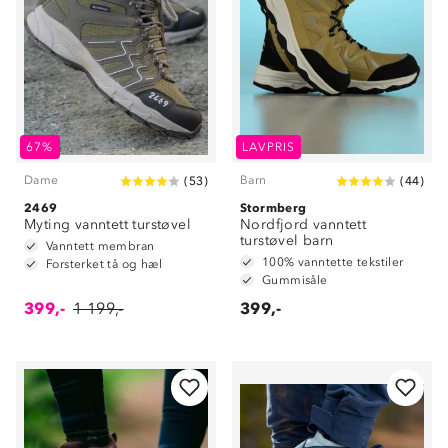
67%
LAVPRIS
Dame
Barn
(
53
)
(
44
)
2469
Stormberg
Myting vanntett turstøvel
Nordfjord vanntett
turstøvel barn
Vanntett membran
100% vanntette tekstiler
Forsterket tå og hæl
Gummisåle
399,-
1 199,-
399,-