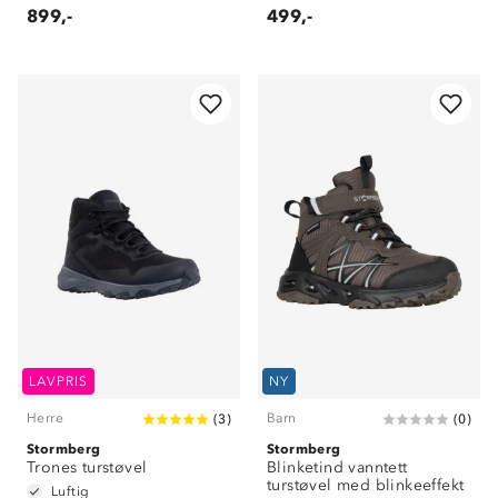
899,-
499,-
LAVPRIS
NY
Herre
Barn
(
3
)
(
0
)
Stormberg
Stormberg
Trones turstøvel
Blinketind vanntett
turstøvel med blinkeeffekt
Luftig