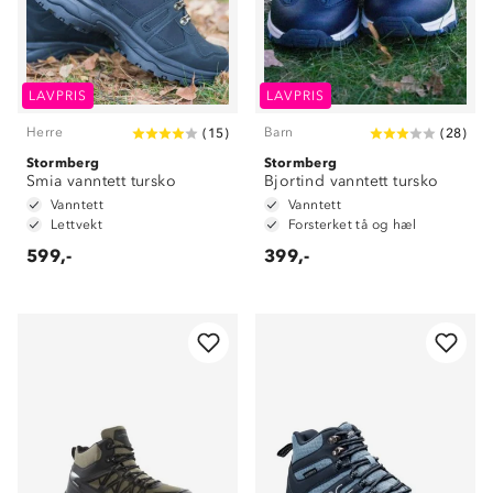
LAVPRIS
LAVPRIS
Herre
Barn
(
15
)
(
28
)
Stormberg
Stormberg
Smia vanntett tursko
Bjortind vanntett tursko
Vanntett
Vanntett
Lettvekt
Forsterket tå og hæl
599,-
399,-