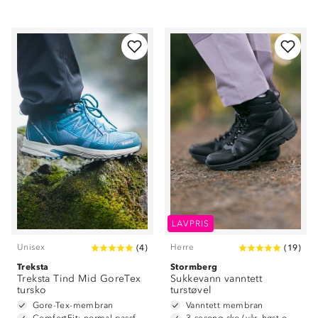
LAVPRIS
Unisex
Herre
(
4
)
(
19
)
Treksta
Stormberg
Treksta Tind Mid GoreTex
Sukkevann vanntett
tursko
turstøvel
Gore-Tex-membran
Vanntett membran