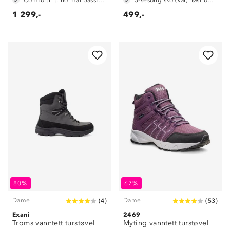
ComfortFit: normal passform
3-sesong sko (vår, høst og vinter)
1 299,-
499,-
80%
67%
Dame
Dame
(
4
)
(
53
)
Exani
2469
Troms vanntett turstøvel
Myting vanntett turstøvel