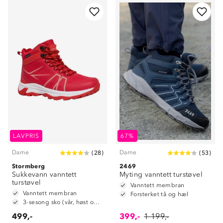
LAVPRIS
67%
Dame
Dame
(
28
)
(
53
)
Stormberg
2469
Sukkevann vanntett
Myting vanntett turstøvel
turstøvel
Vanntett membran
Vanntett membran
Forsterket tå og hæl
3-sesong sko (vår, høst og vinter)
499,-
399,-
1 199,-