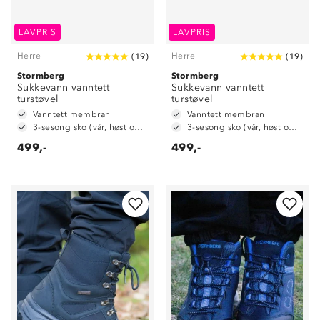
LAVPRIS
LAVPRIS
Herre
Herre
(
19
)
(
19
)
Stormberg
Stormberg
Sukkevann vanntett
Sukkevann vanntett
turstøvel
turstøvel
Vanntett membran
Vanntett membran
3-sesong sko (vår, høst og vinter)
3-sesong sko (vår, høst og vinter)
499,-
499,-