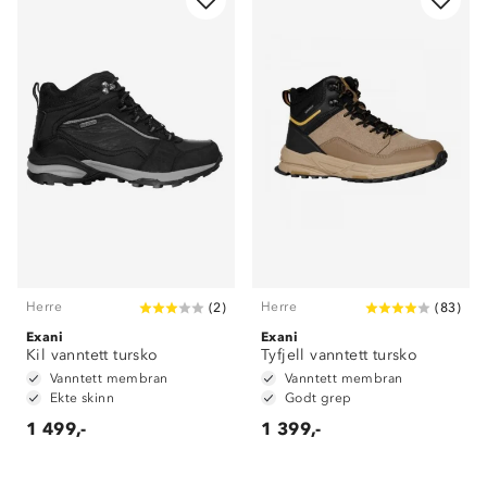
Herre
Herre
(
2
)
(
83
)
Exani
Exani
Kil vanntett tursko
Tyfjell vanntett tursko
Vanntett membran
Vanntett membran
Om Stormberg
Ekte skinn
Godt grep
1 499,-
1 399,-
Verdigrunnlag
Klima og miljø