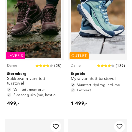
LAVPRIS
OUTLET
Dame
Dame
(
28
)
(
139
)
Stormberg
Ergobio
Sukkevann vanntett
Myra vanntett turstøvel
turstøvel
Vanntett Hydroguard-membran
Vanntett membran
Lettvekt
3-sesong sko (vår, høst og vinter)
499,-
1 499,-