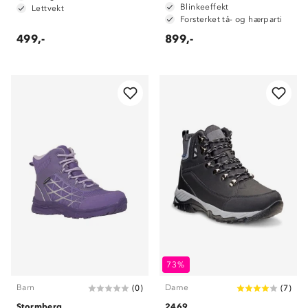
Blinkeeffekt
Lettvekt
Forsterket tå- og hærparti
499,-
899,-
73%
Barn
Dame
(
0
)
(
7
)
Stormberg
2469