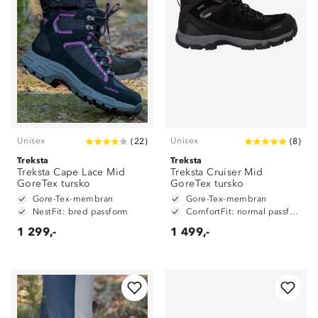
Unisex
Unisex
(
22
)
(
8
)
Treksta
Treksta
Treksta Cape Lace Mid
Treksta Cruiser Mid
GoreTex tursko
GoreTex tursko
Gore-Tex-membran
Gore-Tex-membran
NestFit: bred passform
ComfortFit: normal passform
1 299,-
1 499,-