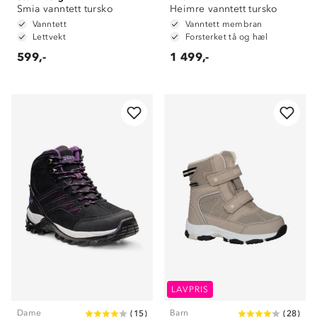
Smia vanntett tursko
Heimre vanntett tursko
Vanntett
Vanntett membran
Lettvekt
Forsterket tå og hæl
599,-
1 499,-
LAVPRIS
Dame
Barn
(
15
)
(
28
)