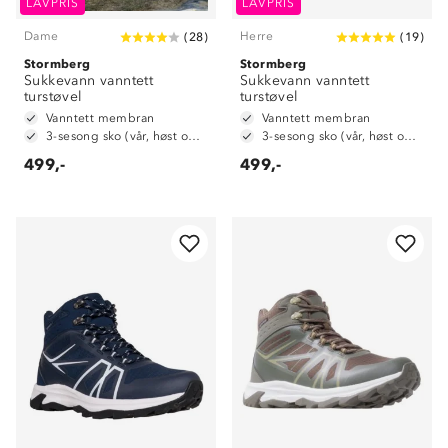
LAVPRIS
LAVPRIS
Dame
Herre
(
28
)
(
19
)
Stormberg
Stormberg
Sukkevann vanntett
Sukkevann vanntett
turstøvel
turstøvel
Vanntett membran
Vanntett membran
3-sesong sko (vår, høst og vinter)
3-sesong sko (vår, høst og vinter)
499,-
499,-