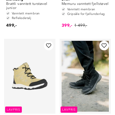
Brattli vanntett turstøvel
Memuru vanntett fjellstøvel
junior
Vanntett membran
Vanntett membran
Gripsåle for fjellunderlag
Refleksdetalj
499,-
399,-
1 499,-
LAVPRIS
LAVPRIS