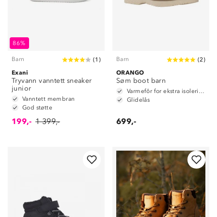
86%
Barn
Barn
(
1
)
(
2
)
Exani
ORANGO
Tryvann vanntett sneaker
Søm boot barn
junior
Varmefôr for ekstra isolering
Vanntett membran
Glidelås
God støtte
199,-
1 399,-
699,-