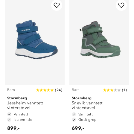
Barn
Barn
(
24
)
(
1
)
Stormberg
Stormberg
Jessheim vanntett
Snevik vanntett
vinterstøvel
vinterstøvel
Vanntett
Vanntett
Isolerende
Godt grep
899,-
699,-