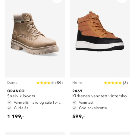
Dame
Herre
(
59
)
(
3
)
ORANGO
2469
Sneivik boots
Kirkenes vanntett vintersko
Varmefôr i sko og såle for ekstra isolering
Vanntett
Glidelås
God ankelstøtte
1 199,-
599,-