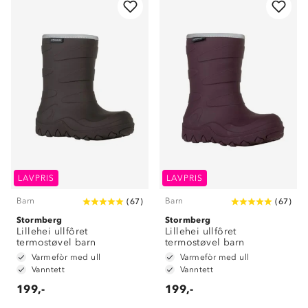
LAVPRIS
LAVPRIS
Barn
Barn
(
67
)
(
67
)
Stormberg
Stormberg
Lillehei ullfôret
Lillehei ullfôret
termostøvel barn
termostøvel barn
Varmefòr med ull
Varmefòr med ull
Vanntett
Vanntett
199,-
199,-