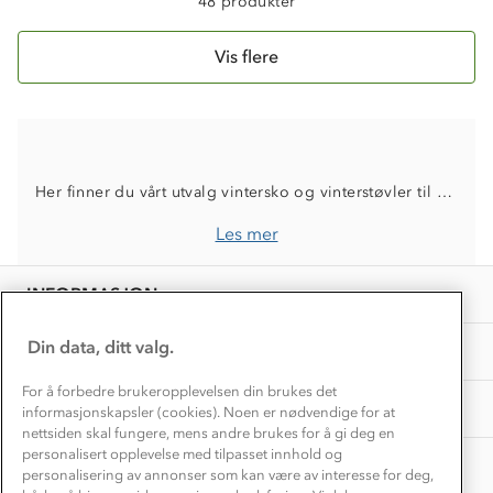
48 produkter
Kundeservice
Etisk handel
Alt du trenger til Norgesferien
Kontakt oss
Vis flere
Dyreetikk
Dette trenger du til barnehagen
Konkurransevinnere
1% til samfunnet
Gravidklær
Kundeklubb
Inkludering
Hvordan velge riktig turtøy?
Norgesferie 🇳🇴
Våre butikker
Her finner du vårt utvalg vintersko og vinterstøvler til voksen og barn. Vi har støvler fra kjente merkevarer som Treksta og Alpina som med sine Gore-Tex membraner er vanntette og slitesterke. Våre vintersko er godt egnet til helårsbruk og kan enkelt justeres med ullsåler og tykkere sokker
Materialer
Vask og vedlikehold
Få turinspirasjon og tips her⛰
Bedrift, barnehage og SFO
Les mer
Personvern
EL-retur
Overnatte utendørs⛺
Presse
Samarbeide med oss?
INFORMASJON
Store størrelser
Storms turtips🐿️
Jobbe hos oss?
Turmat oppskrifter
Din data, ditt valg.
OM OSS
Leirskole 🥾
Beredskap
For å forbedre brukeropplevelsen din brukes det
Barnehageansatt
TIPS OG RÅD
informasjonskapsler (cookies). Noen er nødvendige for at
nettsiden skal fungere, mens andre brukes for å gi deg en
Tips til hyttetur
personalisert opplevelse med tilpasset innhold og
AKTIVITETER
personalisering av annonser som kan være av interesse for deg,