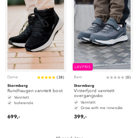
LAVPRIS
Dame
Barn
(
38
)
(
0
)
Stormberg
Stormberg
Rundhaugen vanntett boot
Vinterfjord vanntett
overgangssko
Vanntett
Vanntett
Isolerende
Om Stormberg
Grow with me innersåle
699,-
399,-
Verdigrunnlag
Klima og miljø
Trelagsprinsippet barn