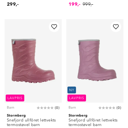
299,-
199,-
999,-
NY
LAVPRIS
LAVPRIS
Barn
Barn
(
0
)
(
0
)
Stormberg
Stormberg
Snefjord ullfôret lettvekts
Snefjord ullfôret lettvekts
termostøvel barn
termostøvel barn