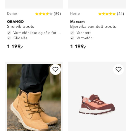
Dame
Herre
(
59
)
(
24
)
ORANGO
Marcant
Sneivik boots
Bjørvika vanntett boots
Varmefôr i sko og såle for ekstra isolering
Vanntett
Glidelås
Varmefôr
1 199,-
1 199,-