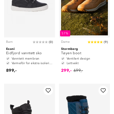
57%
Barn
Dame
(
0
)
(
9
)
Exani
Stormberg
Eidfjord vanntett sko
Tøyen boot
Vanntett membran
Ventilert design
Varmefôr for ekstra isolering
Lettvekt
899,-
299,-
699,-