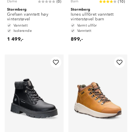
Dame
Barn
(
0
)
(
10
)
Stormberg
Stormberg
Grefsen vanntett høy
Isnes ullfôret vanntett
vinterstøvel
vinterstøvel barn
Vanntett
Varmt ullfòr
Isolerende
Vanntett
1 499,-
899,-