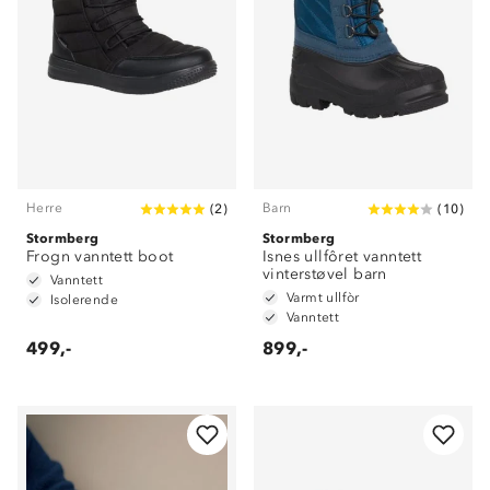
Herre
Barn
(
2
)
(
10
)
Stormberg
Stormberg
Frogn vanntett boot
Isnes ullfôret vanntett
vinterstøvel barn
Vanntett
Varmt ullfòr
Isolerende
Vanntett
499,-
899,-