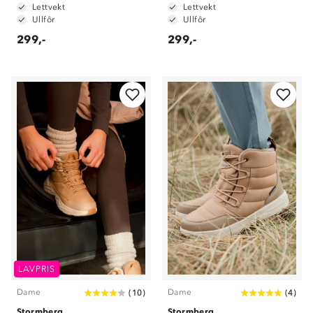
Lettvekt
Lettvekt
Ullfôr
Ullfôr
299,-
299,-
LAVPRIS
Dame
Dame
(
10
)
(
4
)
Stormberg
Stormberg