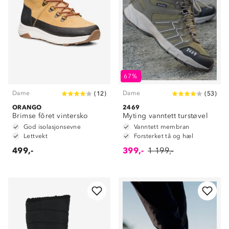
67%
Dame
Dame
(
12
)
(
53
)
ORANGO
2469
Brimse fôret vintersko
Myting vanntett turstøvel
God isolasjonsevne
Vanntett membran
Lettvekt
Forsterket tå og hæl
499,-
399,-
1 199,-