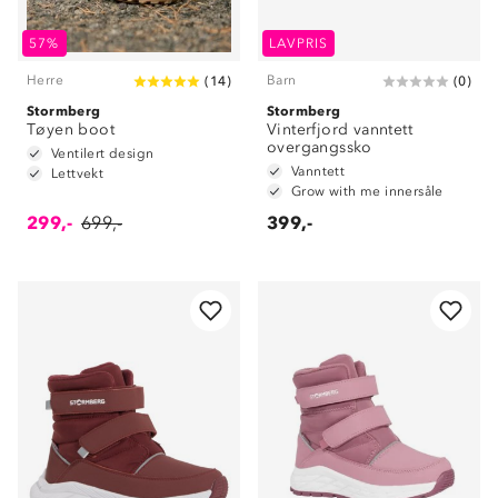
57%
LAVPRIS
Herre
Barn
(
14
)
(
0
)
Stormberg
Stormberg
Tøyen boot
Vinterfjord vanntett
overgangssko
Ventilert design
Vanntett
Lettvekt
Grow with me innersåle
299,-
699,-
399,-