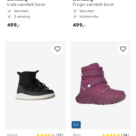
Lista vanntett boot
Frogn vanntett boot
Vanntett
Vanntett
3-sesong
Isolerende
499,-
499,-
NY
Dame
Barn
(
25
)
(
24
)