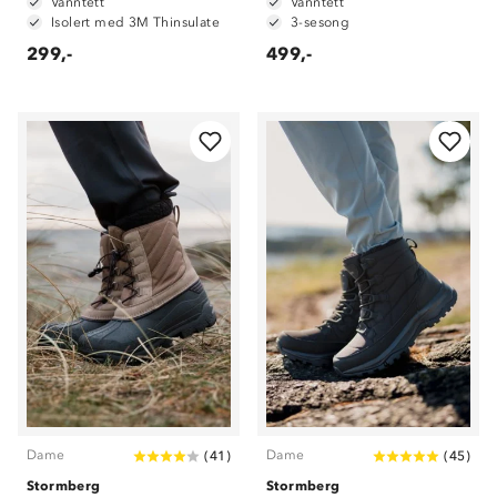
Vanntett
Vanntett
Isolert med 3M Thinsulate
3-sesong
299,-
499,-
Dame
Dame
(
41
)
(
45
)
Stormberg
Stormberg