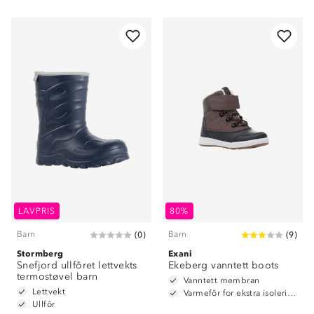
LAVPRIS
80%
Barn
Barn
(
0
)
(
9
)
Stormberg
Exani
Snefjord ullfôret lettvekts
Ekeberg vanntett boots
termostøvel barn
Vanntett membran
Lettvekt
Varmefôr for ekstra isolering
Ullfôr