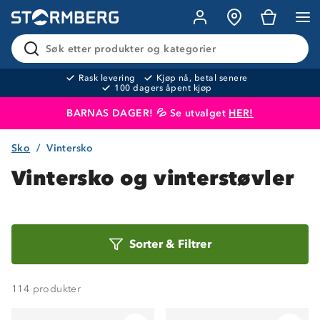
Søk etter produkter og kategorier
Rask levering
Kjøp nå, betal senere
100 dagers åpent kjøp
BARNAS DAGER! 💦 Se utvalget
HER!
Sko
Vintersko
Produktet er lagt i handlekurven
Til kassen
Vintersko og vinterstøvler
Sorter
Sorter
&
Filtrer
etter
114
produkter