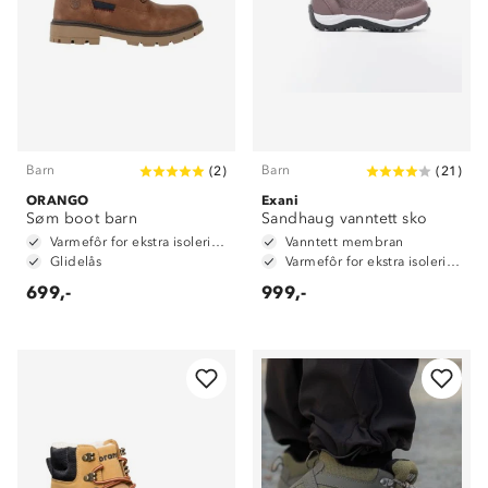
Barn
Barn
(
2
)
(
21
)
ORANGO
Exani
Søm boot barn
Sandhaug vanntett sko
Varmefôr for ekstra isolering
Vanntett membran
Glidelås
Varmefôr for ekstra isolering
699,-
999,-