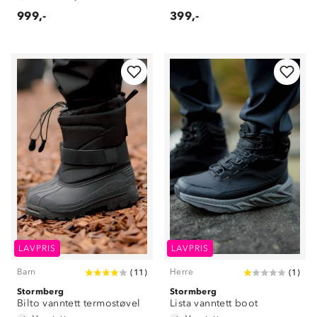
999,-
399,-
LAVPRIS
LAVPRIS
Barn
Herre
(
11
)
(
1
)
Stormberg
Stormberg
Bilto vanntett termostøvel
Lista vanntett boot