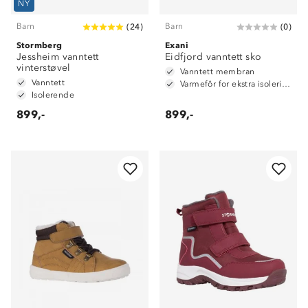
NY
Barn
Barn
(
24
)
(
0
)
Stormberg
Exani
Jessheim vanntett
Eidfjord vanntett sko
vinterstøvel
Vanntett membran
Vanntett
Varmefôr for ekstra isolering
Isolerende
899,-
899,-