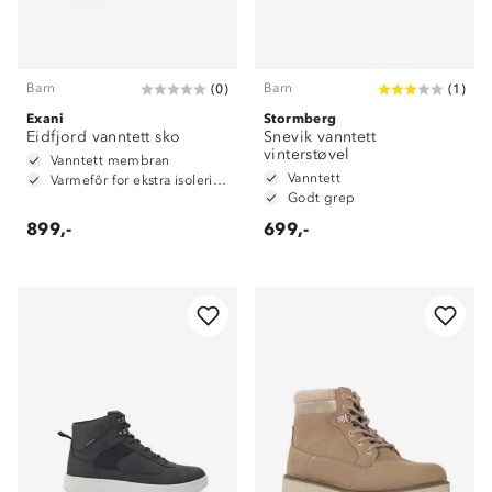
Barn
Barn
(
0
)
(
1
)
Exani
Stormberg
Eidfjord vanntett sko
Snevik vanntett
vinterstøvel
Vanntett membran
Vanntett
Varmefôr for ekstra isolering
Godt grep
899,-
699,-