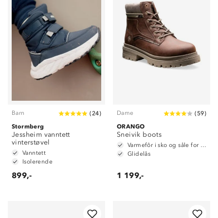
Barn
Dame
(
24
)
(
59
)
Stormberg
ORANGO
Jessheim vanntett
Sneivik boots
vinterstøvel
Varmefôr i sko og såle for ekstra isolering
Vanntett
Glidelås
Isolerende
899,-
1 199,-