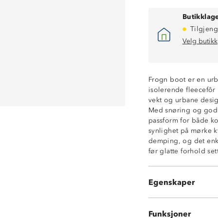
Butikklage
Tilgjeng
Velg butikk
Frogn boot er en urba
isolerende fleecefôr
vekt og urbane desig
Med snøring og god 
passform for både kor
synlighet på mørke k
demping, og det enkl
Vanntett
før glatte forhold set
Isolerende
Lettvekt
God demping
Egenskaper
Refleksdetalj
Funksjoner