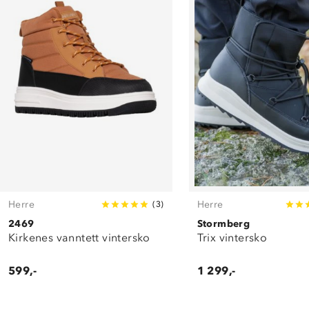
Herre
Herre
(
3
)
2469
Stormberg
Kirkenes vanntett vintersko
Trix vintersko
599,-
1 299,-