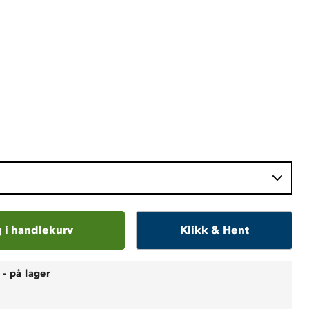
 i handlekurv
Klikk & Hent
-
på lager