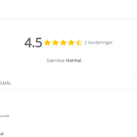
4.5
4.5
2 Vurderinger
star
rating
Størrelse
Normal
RSMÅL
 kunde
.0
tar
ating
al