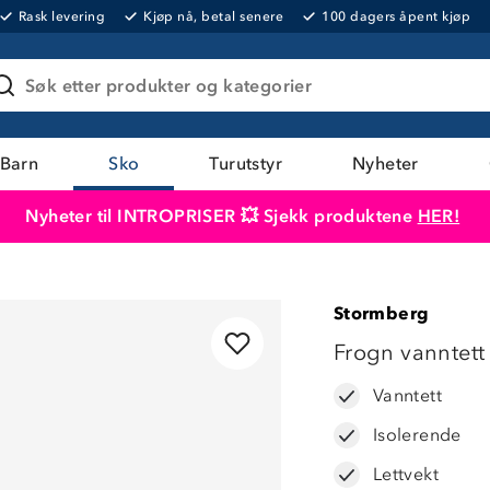
Rask levering
Kjøp nå, betal senere
100 dagers åpent kjøp
Søk etter produkter og kategorier
Barn
Sko
Turutstyr
Nyheter
Nyheter til INTROPRISER 💥 Sjekk produktene
HER!
Produktet er lagt i handlekurven
Til kassen
Stormberg
Frogn vanntett
Vanntett
Isolerende
Lettvekt