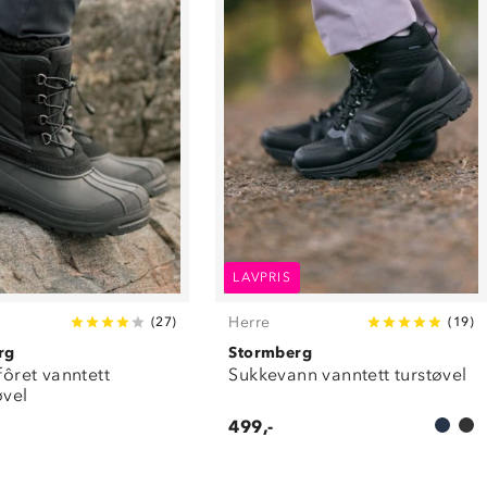
LAVPRIS
Herre
(
27
)
(
19
)
rg
Stormberg
lfôret vanntett
Sukkevann vanntett turstøvel
øvel
499,-