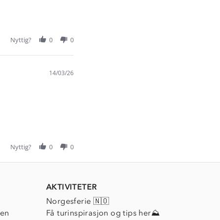
Nyttig?
0
0
14/03/26
Nyttig?
0
0
AKTIVITETER
Norgesferie 🇳🇴
ien
Få turinspirasjon og tips her⛰