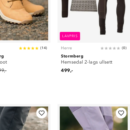
LAVPRIS
Herre
(
14
)
(
0
)
rg
Stormberg
oot
Hemsedal 2-lags ullsett
99,-
499,-