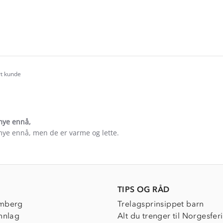
e
ew
rt kunde
.0
tar
ating
mye ennå,
mye ennå, men de er varme og lette.
e
ew
TIPS OG RÅD
mberg
Trelagsprinsippet barn
nnlag
Alt du trenger til Norgesfer