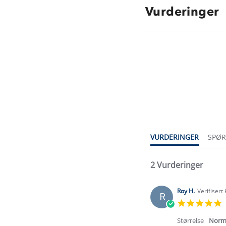
Vurderinger
4.5
star
rating
VURDERINGER
SPØ
2 Vurderinger
Roy H.
Verifisert
R
5
s
r
Størrelse
Norm