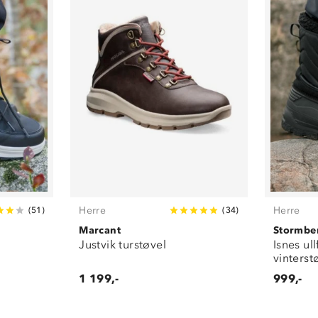
Herre
Herre
(
51
)
(
34
)
Marcant
Stormbe
Justvik turstøvel
Isnes ul
vinterst
1 199,-
999,-