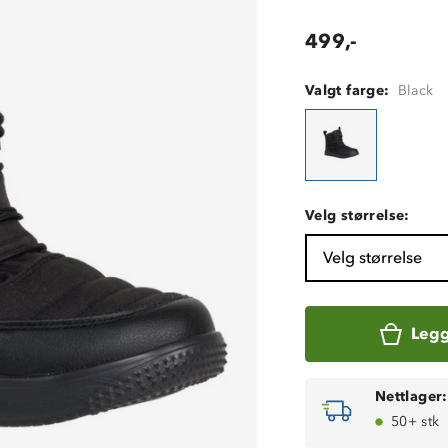
499,-
Valgt farge:
Black
Velg størrelse:
Velg størrelse
Legg
Nettlager:
50+ stk