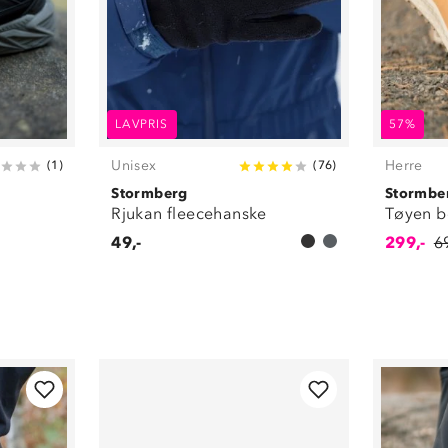
LAVPRIS
57%
Unisex
Herre
(
1
)
(
76
)
Stormberg
Stormbe
Rjukan fleecehanske
Tøyen b
49,-
299,-
6