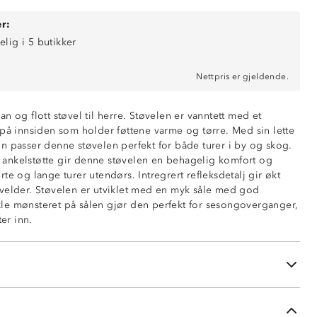
r:
elig i 5 butikker
Nettpris er gjeldende.
n og flott støvel til herre. Støvelen er vanntett med et
 på innsiden som holder føttene varme og tørre. Med sin lette
n passer denne støvelen perfekt for både turer i by og skog.
ankelstøtte gir denne støvelen en behagelig komfort og
te og lange turer utendørs. Intregrert refleksdetalj gir økt
velder. Støvelen er utviklet med en myk såle med god
e mønsteret på sålen gjør den perfekt for sesongoverganger,
ter inn.