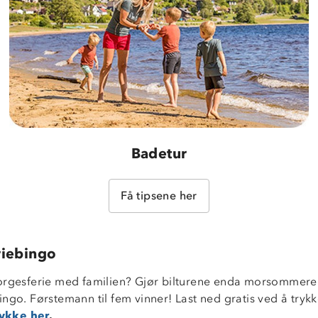
Badetur
Få tipsene her
riebingo
orgesferie med familien? Gjør bilturene enda morsommer
ngo. Førstemann til fem vinner! Last ned gratis ved å trykk
rykke her
.