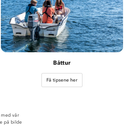
Båttur
Få tipsene her
e med vår
e på bilde