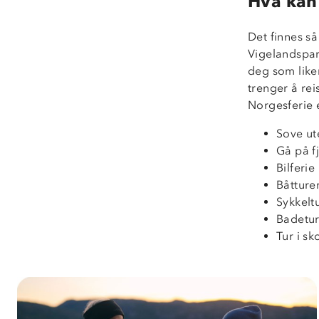
Hva kan
Det finnes s
Vigelandspar
deg som liker
trenger å rei
Norgesferie 
Sove ut
Gå på fj
Bilferie
Båtture
Sykkelt
Badetu
Tur i s