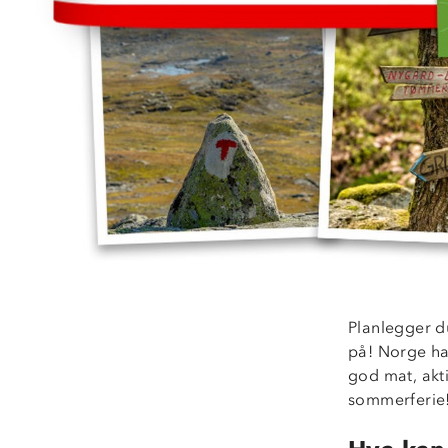
Planlegger d
på! Norge har
god mat, akti
sommerferie