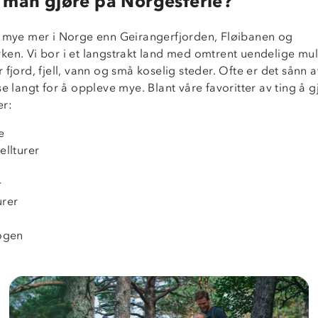
 man gjøre på Norgesferie?
å mye mer i Norge enn Geirangerfjorden, Fløibanen og
ken. Vi bor i et langstrakt land med omtrent uendelige mul
 fjord, fjell, vann og små koselig steder. Ofte er det sånn 
se langt for å oppleve mye. Blant våre favoritter av ting å 
er:
e
ellturer
r
urer
r
kogen