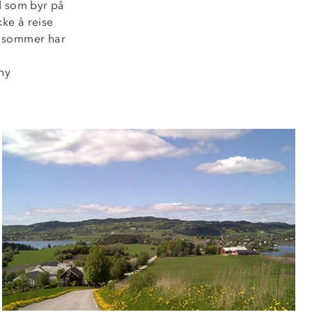
d som byr på
kke å reise
 i sommer har
ny