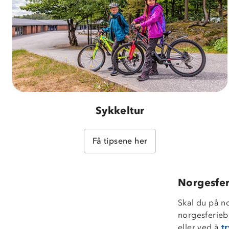
Sykkeltur
Få tipsene her
Norgesfe
Skal du på n
norgesferiebi
eller ved å
t