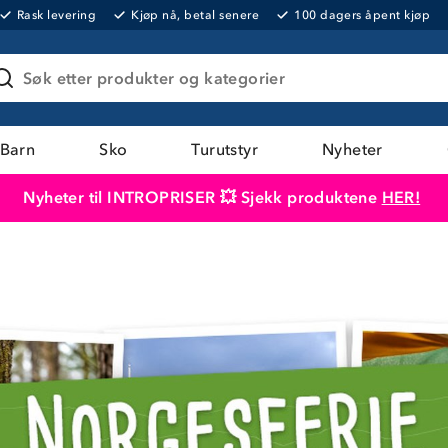
Rask levering
Kjøp nå, betal senere
100 dagers åpent kjøp
Søk etter produkter og kategorier
Barn
Sko
Turutstyr
Nyheter
Nyheter til INTROPRISER 💥 Sjekk produktene
HER!
Produktet er lagt i handlekurven
Til kassen