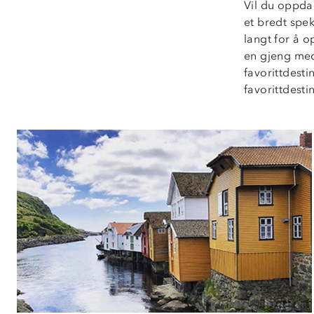
Vil du oppda
et bredt spek
langt for å o
en gjeng med
favorittdesti
favorittdesti