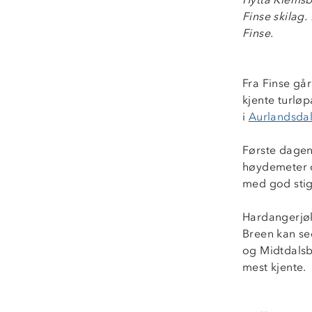
Finse skilag.
Finse.
Fra Finse går
kjente turløpa
i
Aurlandsda
Første dagen 
høydemeter o
med god stig
Hardangerjøku
Breen kan see
og Midtdalsb
mest kjente.