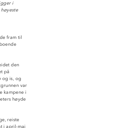
igger i
t høyeste
e fram til
stboende
eidet den
et på
 og is, og
akgrunnen var
e kampene i
meters høyde
ge, reiste
t i april-mai