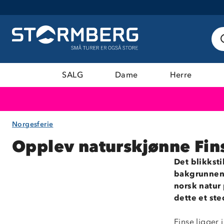
SALG
Dame
Herre
Norgesferie
Opplev naturskjønne Fin
Det blikksti
bakgrunnen.
norsk natur 
dette et ste
Finse ligger 