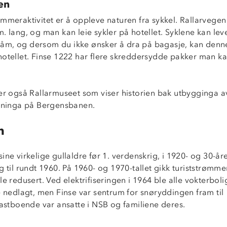
en
mmeraktivitet er å oppleve naturen fra sykkel. Rallarvegen f
. lang, og man kan leie sykler på hotellet. Syklene kan le
m, og dersom du ikke ønsker å dra på bagasje, kan denn
hotellet. Finse 1222 har flere skreddersydde pakker man k
ger også Rallarmuseet som viser historien bak utbygginga a
ekninga på Bergensbanen.
n
ine virkelige gullaldre før 1. verdenskrig, i 1920- og 30-år
g til rundt 1960. På 1960- og 1970-tallet gikk turiststrømme
le redusert. Ved elektrifiseringen i 1964 ble alle vokterboli
e nedlagt, men Finse var sentrum for snøryddingen fram til
fastboende var ansatte i NSB og familiene deres.