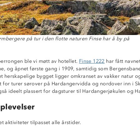
mbergere på tur i den flotte naturen Finse har å by på
errongen ble vi møtt av hotellet.
Finse 1222
har fått navnet 
, og åpnet første gang i 1909, samtidig som Bergensban
Det herskapelige bygget ligger omkranset av vakker natur og 
 for turer sørover på Hardangervidda og nordover inn i S
gså ideelt plassert for dagsturer til Hardangerjøkulen og Ha
plevelser
t aktiviteter tilpasset alle årstider.