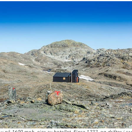
u på 1600 moh. eies av hotellet, Finse 1222, og driftes i 