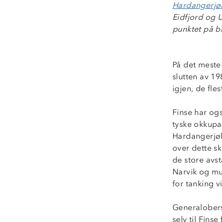
Hardangerjø
Eidfjord og 
punktet på b
På det meste
slutten av 19
igjen, de fles
Finse har ogs
tyske okkupa
Hardangerjøku
over dette sk
de store av
Narvik og mu
for tanking v
Generaloberst
selv til Fins