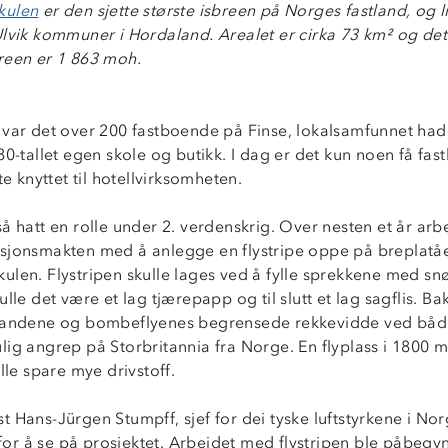
kulen
er den sjette største isbreen på Norges fastland, og l
Ulvik kommuner i Hordaland. Arealet er cirka 73 km² og de
reen er 1 863 moh.
 var det over 200 fastboende på Finse, lokalsamfunnet hadd
80-tallet egen skole og butikk. I dag er det kun noen få fa
te knyttet til hotellvirksomheten.
å hatt en rolle under 2. verdenskrig. Over nesten et år arb
sjonsmakten med å anlegge en flystripe oppe på breplatå
len. Flystripen skulle lages ved å fylle sprekkene med snø
ulle det være et lag tjærepapp og til slutt et lag sagflis. B
standene og bombeflyenes begrensede rekkevidde ved båd
lig angrep på Storbritannia fra Norge. En flyplass i 1800 
ille spare mye drivstoff.
 Hans-Jürgen Stumpff, sjef for dei tyske luftstyrkene i Nor
e for å se på prosjektet. Arbeidet med flystripen ble påbegyn