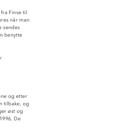
ra Finse til
veres når man
e sendes
an benytte
v
ene og etter
n tilbake, og
ger øst og
 1996. De