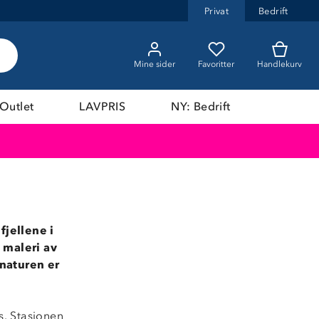
Privat
Bedrift
Mine sider
Favoritter
Handlekurv
Outlet
LAVPRIS
NY: Bedrift
fjellene i
 maleri av
 naturen er
s. Stasjonen