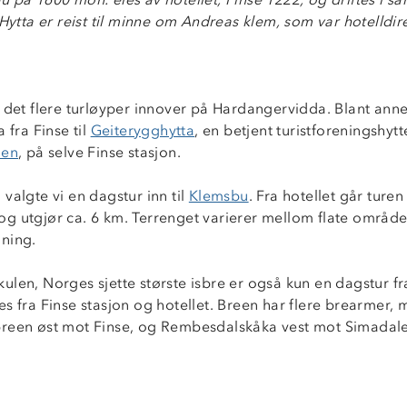
 Hytta er reist til minne om Andreas klem, som var hotelldir
 det flere turløyper innover på Hardangervidda. Blant anne
 fra Finse til
Geiterygghytta
, en betjent turistforeningshytt
len
, på selve Finse stasjon.
valgte vi en dagstur inn til
Klemsbu
. Fra hotellet går ture
g utgjør ca. 6 km. Terrenget varierer mellom flate områd
ning.
len, Norges sjette største isbre er også kun en dagstur fra
s fra Finse stasjon og hotellet. Breen har flere brearmer, 
reen øst mot Finse, og Rembesdalskåka vest mot Simadal