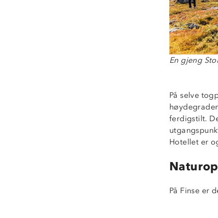
En gjeng Stor
På selve togp
høydegradene
ferdigstilt. 
utgangspunkt
Hotellet er o
Naturop
På Finse er de