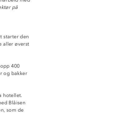
ektør på
t starter den
e aller øverst
n opp 400
er og bakker
 hotellet.
med Blåisen
en, som de