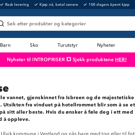
Rask levering
Kjøp nå, betal senere
100 dagers åpent kjøp
Søk etter produkter og kategorier
Barn
Sko
Turutstyr
Nyheter
Nyheter til INTROPRISER 💥 Sjekk produktene
HER!
Produktet er lagt i handlekurven
Til kassen
se
lle vannet, gjenskinnet fra Isbreen og de majestetiske 
 Utsikten fra vinduet på hotellrommet blir som å se et
på sitt aller beste. Hvis du ønsker å føle deg i ett med
d å oppleve.
i Ulvik kommune i Vestland og nås bare med tog eller til fot