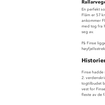
Rallarveg
En perfekt so
Flåm er 57 km
ankommer Flå
med tog fra 
seg av.
På Finse lig
høyfjellsstr
Historie
Finse hadde s
2. verdenskri
togtilbudet b
vest for Fins
fleste av de 