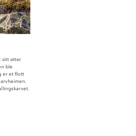
sitt etter
en ble
er et flott
karvheimen.
llingskarvet.