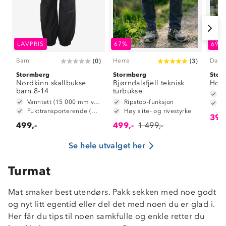
LAVPRIS
67%
69%
Barn
Herre
Dam
(
0
)
(
3
)
Stormberg
Stormberg
Stor
Nordkinn skallbukse
Bjørndalsfjell teknisk
Holt
barn 8-14
turbukse
V
Vanntett (15 000 mm vannsøyle)
Ripstop-funksjon
Fukttransporterende (5 000 g/m2/24t)
Høy slite- og rivestyrke
399
499,-
499,-
1 499,-
Se hele utvalget her
Turmat
Mat smaker best utendørs. Pakk sekken med noe godt
og nyt litt egentid eller del det med noen du er glad i.
Her får du tips til noen samkfulle og enkle retter du