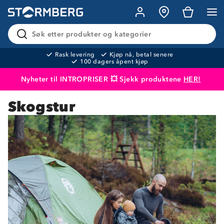
Søk etter produkter og kategorier
Rask levering
Kjøp nå, betal senere
100 dagers åpent kjøp
Nyheter til INTROPRISER 💥 Sjekk produktene
HER!
Skogstur
Produktet er lagt i handlekurven
Til kassen