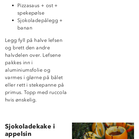
Pizzasaus + ost +
spekepølse
Sjokoladepålegg +
banan
Legg fyll på halve lefsen
og brett den andre
halvdelen over. Lefsene
pakkes inn i
aluminiumsfolie og
varmes i glørne på bålet
eller rett i stekepanne på
primus. Topp med ruccola
hvis ønskelig.
Sjokoladekake i
appelsin