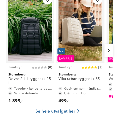
NY
LAVPRIS
50%
Turutstyr
Turutstyr
Turut
(
0
)
(
1
)
Stormberg
Stormberg
Stor
Dovre 2-i-1 ryggsekk 25
Vika urban ryggsekk 35
Veste
L
L
Topplokk konverteres til hoftebelte
Godkjent som håndbagasje
T
Vannavstøtende
U-åpning i front
Om Stormberg
999
1 399,-
499,-
Verdigrunnlag
Se hele utvalget her
Klima og miljø