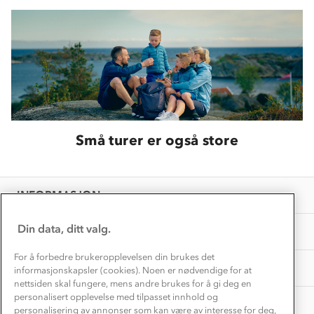
Trelagsprinsippet barn
Kundeservice
Etisk handel
Alt du trenger til Norgesferien
Kontakt oss
Dyreetikk
Dette trenger du til barnehagen
Konkurransevinnere
1% til samfunnet
Gravidklær
Kundeklubb
Inkludering
Hvordan velge riktig turtøy?
Norgesferie 🇳🇴
Våre butikker
Materialer
Små turer er også store
Vask og vedlikehold
Få turinspirasjon og tips her⛰
Bedrift, barnehage og SFO
Personvern
EL-retur
Overnatte utendørs⛺
Presse
Samarbeide med oss?
INFORMASJON
Store størrelser
Storms turtips🐿️
Jobbe hos oss?
Turmat oppskrifter
Din data, ditt valg.
OM OSS
Leirskole 🥾
Beredskap
For å forbedre brukeropplevelsen din brukes det
Barnehageansatt
TIPS OG RÅD
informasjonskapsler (cookies). Noen er nødvendige for at
nettsiden skal fungere, mens andre brukes for å gi deg en
Tips til hyttetur
personalisert opplevelse med tilpasset innhold og
AKTIVITETER
personalisering av annonser som kan være av interesse for deg,