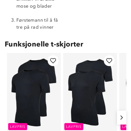
mose og blader
Førstemann til å få
tre på rad vinner
Funksjonelle t-skjorter
LAVPRIS
LAVPRIS
LAV