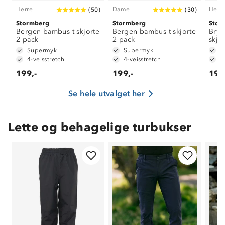
Herre
Dame
Herr
(
50
)
(
30
)
Stormberg
Stormberg
Stor
Bergen bambus t-skjorte
Bergen bambus t-skjorte
Bryn
2-pack
2-pack
skjo
Supermyk
Supermyk
H
4-veisstretch
4-veisstretch
F
199,-
199,-
199
Se hele utvalget her
Lette og behagelige turbukser