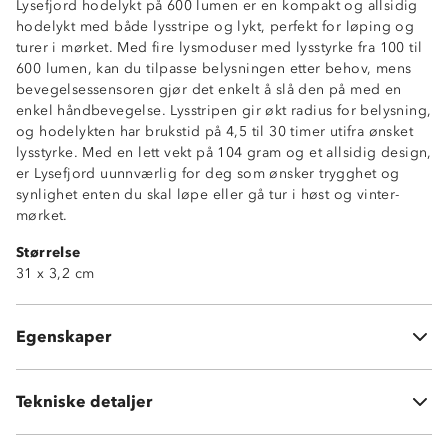
Lysefjord hodelykt på 600 lumen er en kompakt og allsidig
hodelykt med både lysstripe og lykt, perfekt for løping og
turer i mørket. Med fire lysmoduser med lysstyrke fra 100 til
600 lumen, kan du tilpasse belysningen etter behov, mens
bevegelsessensoren gjør det enkelt å slå den på med en
Lysstyrke: 100 – 600 lm
enkel håndbevegelse. Lysstripen gir økt radius for belysning,
Brukstid: 4,5 – 30 timer
og hodelykten har brukstid på 4,5 til 30 timer utifra ønsket
4 lysmodus
lysstyrke. Med en lett vekt på 104 gram og et allsidig design,
IP-grad: IPX2
er Lysefjord uunnværlig for deg som ønsker trygghet og
Bevegelsessensor
synlighet enten du skal løpe eller gå tur i høst og vinter-
Batterikapasitet: 3 000 mAh
mørket.
Ladetid: ~6 timer
Størrelse
LED-lys på siden
31 x 3,2 cm
3W COB i lysstripa
Passer til løping og tur i mørke
USB-C ladekabel medfølger
Egenskaper
USB-C ladeport
Tekniske detaljer
Vekt:
112 gram