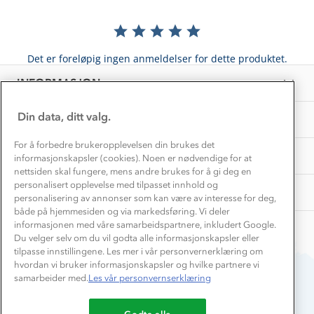
Hvordan velge riktig turtøy?
Norgesferie 🇳🇴
Våre butikker
Materialer
Vask og vedlikehold
Få turinspirasjon og tips her⛰
Bedrift, barnehage og SFO
Personvern
Det er foreløpig ingen anmeldelser for dette produktet.
EL-retur
Overnatte utendørs⛺
Presse
Samarbeide med oss?
INFORMASJON
Store størrelser
Storms turtips🐿️
Jobbe hos oss?
Turmat oppskrifter
Din data, ditt valg.
OM OSS
Leirskole 🥾
Beredskap
For å forbedre brukeropplevelsen din brukes det
Barnehageansatt
TIPS OG RÅD
informasjonskapsler (cookies). Noen er nødvendige for at
nettsiden skal fungere, mens andre brukes for å gi deg en
Tips til hyttetur
personalisert opplevelse med tilpasset innhold og
AKTIVITETER
personalisering av annonser som kan være av interesse for deg,
både på hjemmesiden og via markedsføring. Vi deler
informasjonen med våre samarbeidspartnere, inkludert Google.
Du velger selv om du vil godta alle informasjonskapsler eller
tilpasse innstillingene. Les mer i vår personvernerklæring om
hvordan vi bruker informasjonskapsler og hvilke partnere vi
samarbeider med.
Les vår personvernserklæring
Du betaler enkelt med
Godta alle