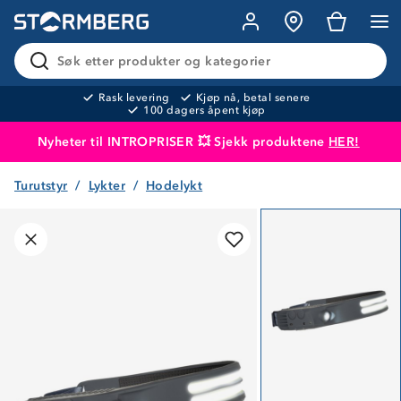
Søk etter produkter og kategorier
Rask levering
Kjøp nå, betal senere
100 dagers åpent kjøp
Nyheter til INTROPRISER 💥 Sjekk produktene
HER!
Turutstyr
Lykter
Hodelykt
Produktet er lagt i handlekurven
Til kassen