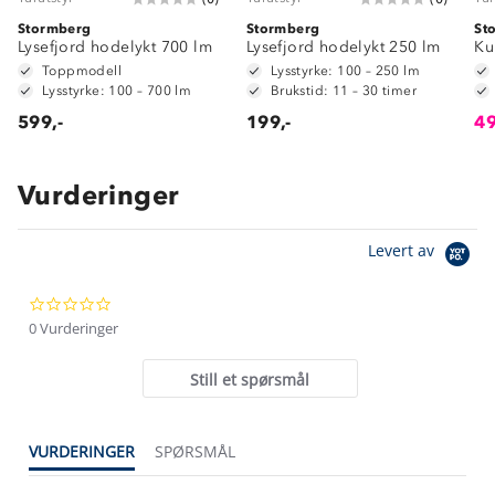
Stormberg
Stormberg
St
Lysefjord hodelykt 700 lm
Lysefjord hodelykt 250 lm
Ku
Toppmodell
Lysstyrke: 100 – 250 lm
Lysstyrke: 100 – 700 lm
Brukstid: 11 – 30 timer
599,-
199,-
49
Vurderinger
Om Stormberg
Levert av
Verdigrunnlag
0.0
Klima og miljø
Trelagsprinsippet barn
star
0 Vurderinger
Kundeservice
rating
Etisk handel
Alt du trenger til Norgesferien
Still et spørsmål
Kontakt oss
Dyreetikk
Dette trenger du til barnehagen
Konkurransevinnere
1% til samfunnet
VURDERINGER
SPØRSMÅL
Gravidklær
Kundeklubb
Inkludering