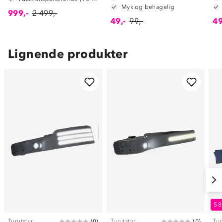
Myk og behagelig
999,-
2 499,-
49,-
99,-
49
Lignende produkter
5
Turutstyr
Turutstyr
Tur
(
0
)
(
0
)