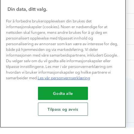
Samarbeide med oss?
INFORMASJON
Store størrelser
Din data, ditt valg.
Storms turtips🐿️
Jobbe hos oss?
Turmat oppskrifter
OM OSS
For å forbedre brukeropplevelsen din brukes det
Leirskole 🥾
informasjonskapsler (cookies). Noen er nødvendige for at
Beredskap
nettsiden skal fungere, mens andre brukes for å gi deg en
Barnehageansatt
TIPS OG RÅD
personalisert opplevelse med tilpasset innhold og
personalisering av annonser som kan være av interesse for deg,
Tips til hyttetur
både på hjemmesiden og via markedsføring. Vi deler
AKTIVITETER
informasjonen med våre samarbeidspartnere, inkludert Google.
Du velger selv om du vil godta alle informasjonskapsler eller
tilpasse innstillingene. Les mer i vår personvernerklæring om
hvordan vi bruker informasjonskapsler og hvilke partnere vi
samarbeider med.
Les vår personvernserklæring
Godta alle
Du betaler enkelt med
Tilpass og avvis
Alle rettigheter forbeholdes, Stormberg - 2026
Hasle hodelykt 70lm
49,-
99,-