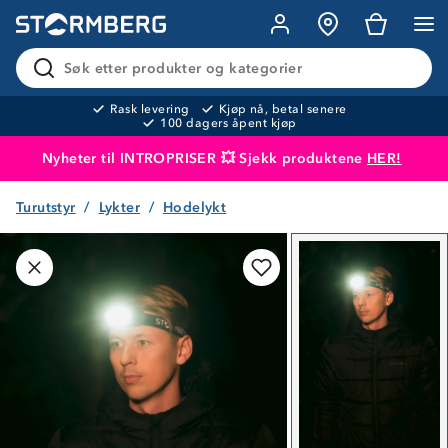
Søk etter produkter og kategorier
Rask levering
Kjøp nå, betal senere
100 dagers åpent kjøp
Nyheter til INTROPRISER 💥 Sjekk produktene
HER!
Turutstyr
Lykter
Hodelykt
Produktet er lagt i handlekurven
Til kassen