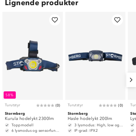
Lignende produkter
58%
Turutstyr
Turutstyr
Tur
(
0
)
(
0
)
Stormberg
Stormberg
St
Kurula hodelykt 2300lm
Hasle hodelykt 200lm
Ly
Toppmodell
3 lysmodus: High, low og rød/grønt strobelys
6 lysmodus og sensorfunksjon
IP-grad: IPX2