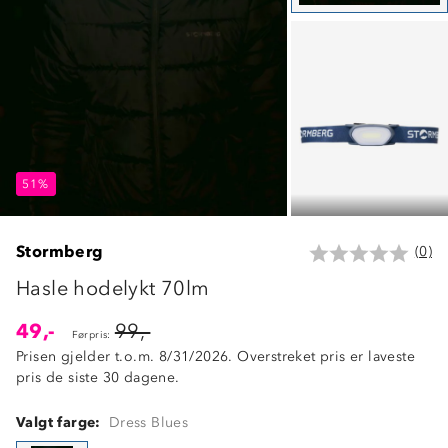
51%
51%
51%
Stormberg
(0)
Hasle hodelykt 70lm
49,-
99,-
Førpris:
Prisen gjelder t.o.m. 8/31/2026. Overstreket pris er laveste
pris de siste 30 dagene.
Valgt farge:
Dress Blues