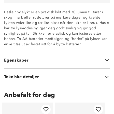
Hasle hodelykt er en praktisk lykt med 70 lumen til turer i
skog, mark eller rusleturer på mørkere dager og kvelder.
Lykten veier lite og tar lite plass når den ikke er i bruk. Hasle
har tre lysmodus og gjør deg godt synlig og gir god
synlighet på tur. Strikken er elastisk og kan justeres etter
behov. To AA-batterier medfølger, og “hodet” på lykten kan
3 lysmodus: High, low og strobelys
enkelt tas ut av festet sitt for å bytte batterier.
IP-grad: IPX2
2 x AA-batterier (medfølger)
Elastisk strikk med justering
Egenskaper
Laveste lysstyrke: 30 lumen
Tekniske detaljer
Vekt:
38 gram
Anbefalt for deg