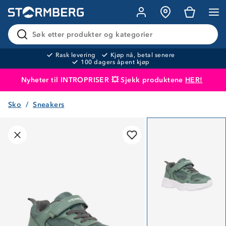
Søk etter produkter og kategorier
Rask levering
Kjøp nå, betal senere
100 dagers åpent kjøp
Nyheter til INTROPRISER 💥 Sjekk produktene
HER!
Sko
Sneakers
Produktet er lagt i handlekurven
Til kassen