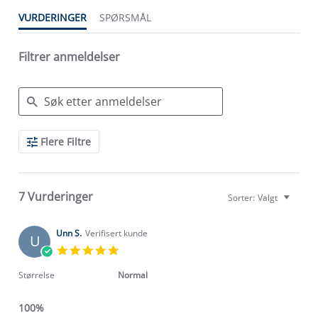
VURDERINGER
SPØRSMÅL
Filtrer anmeldelser
Search
Flere Filtre
Reviews
7 Vurderinger
Sorter:
Valgt
Unn S.
Verifisert kunde
U
5.0
star
rating
Størrelse
Normal
100%