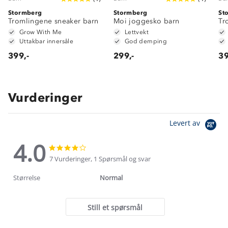
Stormberg
Stormberg
St
Tromlingene sneaker barn
Moi joggesko barn
Tr
Grow With Me
Lettvekt
Uttakbar innersåle
God demping
399,-
299,-
39
Vurderinger
Levert av
4.0
4.0
4.0
star
star
7 Vurderinger, 1 Spørsmål og svar
rating
rating
Størrelse
Normal
Still et spørsmål