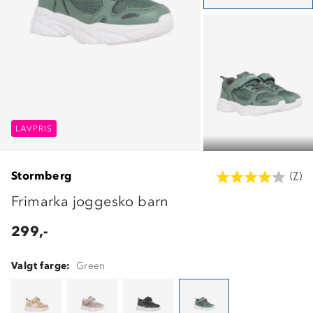
LAVPRIS
LAVPRIS
LAVPRIS
Stormberg
(7)
Frimarka joggesko barn
299,-
Valgt farge:
Green