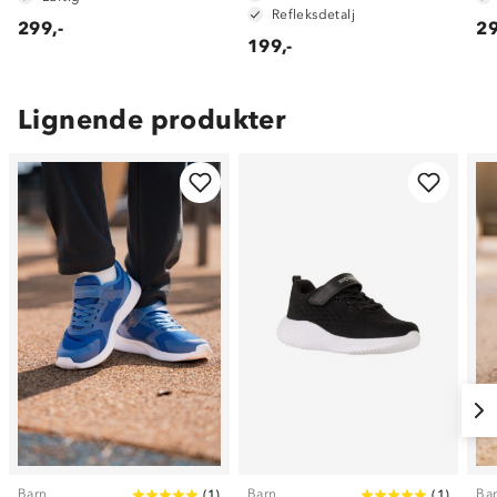
Refleksdetalj
299,-
29
199,-
Lignende produkter
Barn
Barn
Ba
(
1
)
(
1
)