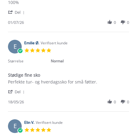
Review
review
100%
by
stating
'
Unn
100%
Del
Share
S.
Review
01/07/26
0
0
on
by
1
Unn
Jul
S.
2026
on
Emilie Ø.
Verifisert kunde
E
1
5.0
Jul
star
2026
rating
Størrelse
Normal
Stødige fine sko
Review
review
Perfekte tur- og hverdagssko for små føtter.
by
stating
'
Emilie
Stødige
Del
Share
Ø.
fine
Review
18/05/26
0
0
on
sko
by
18
Emilie
May
Ø.
2026
on
Elin V.
Verifisert kunde
E
18
5.0
May
star