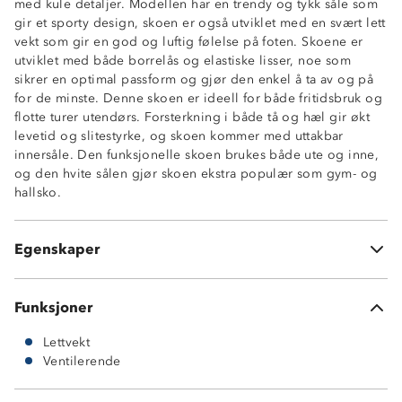
med kule detaljer. Modellen har en trendy og tykk såle som
gir et sporty design, skoen er også utviklet med en svært lett
vekt som gir en god og luftig følelse på foten. Skoene er
utviklet med både borrelås og elastiske lisser, noe som
sikrer en optimal passform og gjør den enkel å ta av og på
for de minste. Denne skoen er ideell for både fritidsbruk og
flotte turer utendørs. Forsterkning i både tå og hæl gir økt
levetid og slitestyrke, og skoen kommer med uttakbar
innersåle. Den funksjonelle skoen brukes både ute og inne,
og den hvite sålen gjør skoen ekstra populær som gym- og
Lett
hallsko.
Luftig
Tykk såle
Forsterkning tå- og hæl
Egenskaper
Uttakbar innersåle
Funksjoner
Lettvekt
Ventilerende