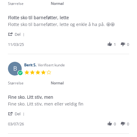
2026
rating
Størrelse
Normal
Flotte sko til barneføtter, lette
Review
review
Flotte sko til barneføtter, lette og enkle å ha på. 🤩🤩
by
stating
'
Elin
Flotte
Del
Share
V.
sko
Review
11/03/25
1
0
on
til
by
11
barneføtter,
Elin
Mar
lette
V.
2025
on
Berit S.
Verifisert kunde
B
11
4.0
Mar
star
2025
rating
Størrelse
Normal
Fine sko. Litt stiv, men
Review
review
Fine sko. Litt stiv, men eller veldig fin
by
stating
'
Berit
Fine
Del
Share
S.
sko.
Review
03/07/26
0
0
on
Litt
Om Stormberg
by
3
stiv,
Berit
Jul
men