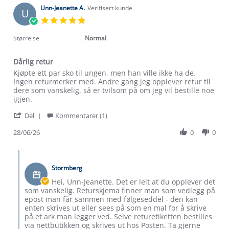
on
Unn-Jeanette A.
Verifisert kunde
U
27
5.0
Jul
star
2026
rating
Størrelse
Normal
Dårlig retur
Review
review
Kjøpte ett par sko til ungen, men han ville ikke ha de.
by
stating
Ingen returmerker med. Andre gang jeg opplever retur til
Unn-
Dårlig
dere som vanskelig, så er tvilsom på om jeg vil bestille noe
Jeanette
retur
igjen.
A.
'
on
Del
Kommentarer (1)
Share
28
Review
28/06/26
0
0
Jun
by
2026
Unn-
Comments
Jeanette
by
A.
Stormberg
Butikkeier
on
on
Hei, Unn-Jeanette. Det er leit at du opplever det
28
Review
som vanskelig. Returskjema finner man som vedlegg på
Jun
by
epost man får sammen med følgeseddel - den kan
2026
Unn-
enten skrives ut eller sees på som en mal for å skrive
Jeanette
på et ark man legger ved. Selve returetiketten bestilles
A.
via nettbutikken og skrives ut hos Posten. Ta gjerne