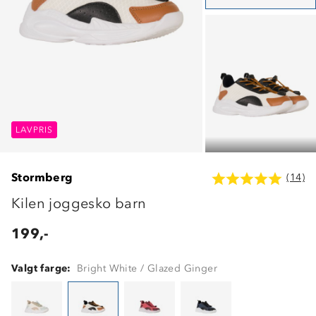
LAVPRIS
LAVPRIS
LAVPRIS
Stormberg
(14)
Kilen joggesko barn
199,-
Valgt farge:
Bright White / Glazed Ginger