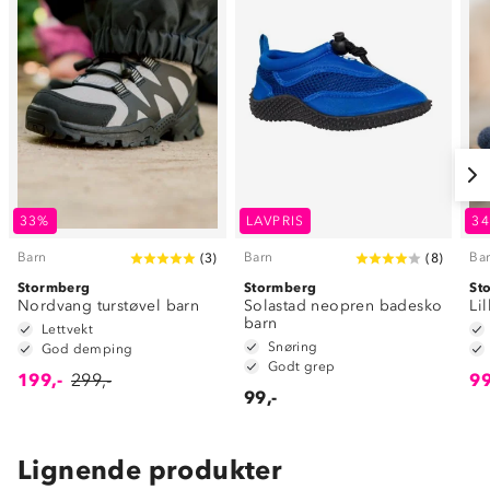
33%
LAVPRIS
3
Barn
Barn
Ba
(
3
)
(
8
)
Stormberg
Stormberg
St
Nordvang turstøvel barn
Solastad neopren badesko
Li
barn
Lettvekt
Snøring
God demping
Godt grep
199,-
299,-
99
99,-
Lignende produkter