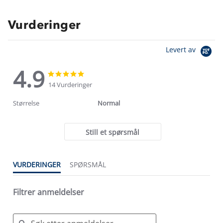
Vurderinger
Levert av
4.9
4.9
4.9
star
star
14 Vurderinger
rating
rating
Størrelse
Normal
Still et spørsmål
VURDERINGER
SPØRSMÅL
Filtrer anmeldelser