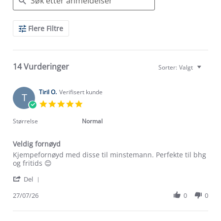
Search
Flere Filtre
Reviews
14 Vurderinger
Sorter:
Valgt
Tiril O.
Verifisert kunde
T
5.0
star
rating
Størrelse
Normal
Veldig fornøyd
Review
review
Kjempefornøyd med disse til minstemann. Perfekte til bhg
by
stating
og fritids 😊
Tiril
Veldig
'
O.
fornøyd
Del
Share
on
Review
27/07/26
0
0
27
by
Jul
Tiril
2026
O.