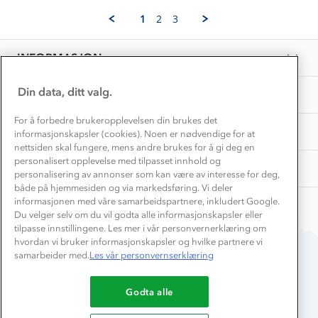
Emilia
Aug
Vask og vedlikehold
Z.
Få turinspirasjon og tips her⛰
2025
Bedrift, barnehage og SFO
1
2
3
on
Personvern
EL-retur
26
Overnatte utendørs⛺
Presse
Aug
Samarbeide med oss?
INFORMASJON
2025
Store størrelser
Storms turtips🐿️
Jobbe hos oss?
Turmat oppskrifter
Din data, ditt valg.
OM OSS
Leirskole 🥾
Beredskap
For å forbedre brukeropplevelsen din brukes det
Barnehageansatt
TIPS OG RÅD
informasjonskapsler (cookies). Noen er nødvendige for at
nettsiden skal fungere, mens andre brukes for å gi deg en
Tips til hyttetur
personalisert opplevelse med tilpasset innhold og
AKTIVITETER
personalisering av annonser som kan være av interesse for deg,
både på hjemmesiden og via markedsføring. Vi deler
informasjonen med våre samarbeidspartnere, inkludert Google.
Du velger selv om du vil godta alle informasjonskapsler eller
tilpasse innstillingene. Les mer i vår personvernerklæring om
hvordan vi bruker informasjonskapsler og hvilke partnere vi
samarbeider med.
Les vår personvernserklæring
Du betaler enkelt med
Godta alle