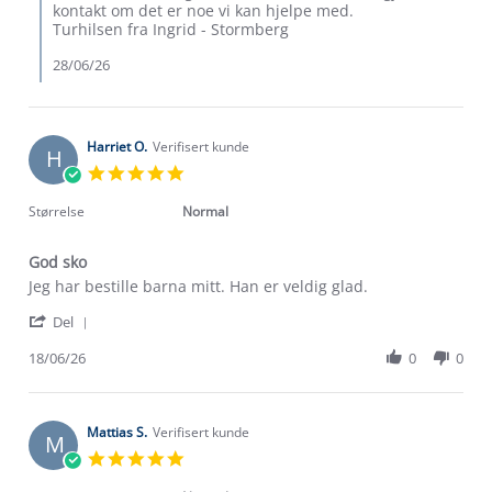
on
kontakt om det er noe vi kan hjelpe med.
28
Turhilsen fra Ingrid - Stormberg
Jun
2026
28/06/26
Harriet O.
Verifisert kunde
H
5.0
star
rating
Størrelse
Normal
God sko
Review
review
Jeg har bestille barna mitt. Han er veldig glad.
by
stating
'
Harriet
God
Del
Share
O.
sko
Review
18/06/26
0
0
on
by
18
Harriet
Jun
O.
2026
on
Mattias S.
Verifisert kunde
M
18
5.0
Jun
star
2026