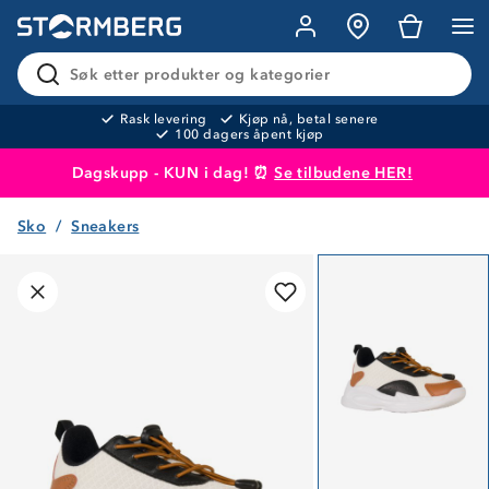
Søk etter produkter og kategorier
Rask levering
Kjøp nå, betal senere
100 dagers åpent kjøp
Dagskupp - KUN i dag! ⏰
Se tilbudene HER!
Sko
Sneakers
Produktet er lagt i handlekurven
Til kassen