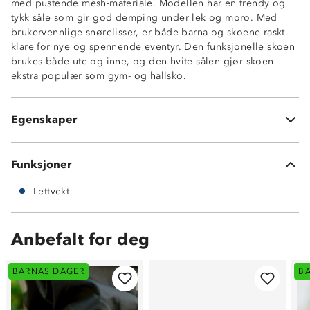
med pustende mesh-materiale. Modellen har en trendy og
tykk såle som gir god demping under lek og moro. Med
brukervennlige snørelisser, er både barna og skoene raskt
klare for nye og spennende eventyr. Den funksjonelle skoen
brukes både ute og inne, og den hvite sålen gjør skoen
ekstra populær som gym- og hallsko.
Lett
Luftig
Egenskaper
Tykk såle
Funksjoner
Lettvekt
Anbefalt for deg
BARNAS DAGER
B