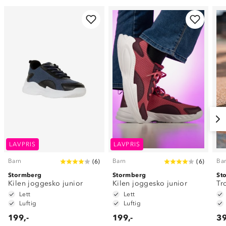
LAVPRIS
LAVPRIS
Barn
Barn
Ba
(
6
)
(
6
)
Stormberg
Stormberg
St
Kilen joggesko junior
Kilen joggesko junior
Tr
Lett
Lett
Luftig
Luftig
199,-
199,-
39