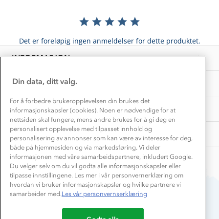
Hvordan velge riktig turtøy?
Norgesferie 🇳🇴
Våre butikker
Materialer
Vask og vedlikehold
Få turinspirasjon og tips her⛰
Bedrift, barnehage og SFO
Personvern
Det er foreløpig ingen anmeldelser for dette produktet.
EL-retur
Overnatte utendørs⛺
Presse
Samarbeide med oss?
INFORMASJON
Store størrelser
Storms turtips🐿️
Jobbe hos oss?
Turmat oppskrifter
Din data, ditt valg.
OM OSS
Leirskole 🥾
Beredskap
For å forbedre brukeropplevelsen din brukes det
Barnehageansatt
TIPS OG RÅD
informasjonskapsler (cookies). Noen er nødvendige for at
nettsiden skal fungere, mens andre brukes for å gi deg en
Tips til hyttetur
personalisert opplevelse med tilpasset innhold og
AKTIVITETER
personalisering av annonser som kan være av interesse for deg,
både på hjemmesiden og via markedsføring. Vi deler
informasjonen med våre samarbeidspartnere, inkludert Google.
Du velger selv om du vil godta alle informasjonskapsler eller
tilpasse innstillingene. Les mer i vår personvernerklæring om
hvordan vi bruker informasjonskapsler og hvilke partnere vi
samarbeider med.
Les vår personvernserklæring
Du betaler enkelt med
Godta alle