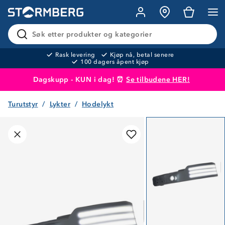
Søk etter produkter og kategorier
Rask levering
Kjøp nå, betal senere
100 dagers åpent kjøp
Dagskupp - KUN i dag! ⏰
Se tilbudene HER!
Turutstyr
Lykter
Hodelykt
Produktet er lagt i handlekurven
Til kassen