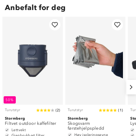
Anbefalt for deg
50%
Turutstyr
Turutstyr
Tur
(
2
)
(
1
)
Stormberg
Stormberg
St
Filtvet outdoor kaffefilter
Skogsvarm
Ly
førstehjelpspledd
Lettvekt
Høy isoleringsevne
Gjenbrukbart filter