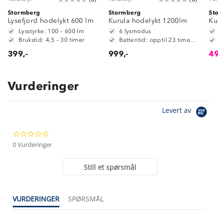
Stormberg
Stormberg
St
Lysefjord hodelykt 600 lm
Kurula hodelykt 1200lm
Ku
Lysstyrke: 100 – 600 lm
6 lysmodus
Brukstid: 4,5 – 30 timer
Batteritid: opptil 23 timer (low)
399,-
999,-
49
Vurderinger
Om Stormberg
Levert av
Verdigrunnlag
0.0
Klima og miljø
Trelagsprinsippet barn
star
0 Vurderinger
Kundeservice
rating
Etisk handel
Alt du trenger til Norgesferien
Still et spørsmål
Kontakt oss
Dyreetikk
Dette trenger du til barnehagen
Konkurransevinnere
1% til samfunnet
VURDERINGER
SPØRSMÅL
Gravidklær
Kundeklubb
Inkludering