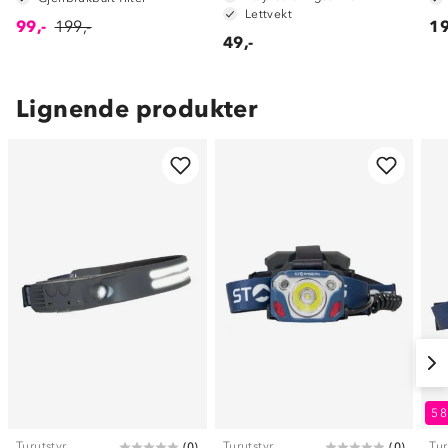
Lettvekt
99,-
199,-
19
49,-
Lignende produkter
5
Turutstyr
Turutstyr
Tur
(
0
)
(
0
)