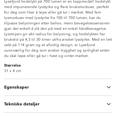
Lysefjord hodelykt på 700 lumen er en toppmodell hodelykt
med imponerende lysstyrke og flere bruksmoduser, perfekt
for deg som liker å løpe eller gå tur i mørket. Med fem
lysmoduser med lysstyrke fra 100 til 700 lumen, kan du
Toppmodell
tilpasse belysningen etter behov, mens bevegelsessensoren
Lysstyrke: 100 – 700 lm
gjør det enkelt å slå den på med en enkel håndbevegelse.
Brukstid: 4,5 – 30 timer
Lysstripen gir økt radius for belysning, og hodelykten har
5 lysmodus
brukstid på 4,5 til 30 timer utifra ønsket lysstyrke. Med en lett
IP-grad: IPX2
vekt på 114 gram og et allsidig design, er Lysefjord
Bevegelsessensor
uunnværlig for deg som ønsker trygghet og synlighet enten
Batterikapasitet: 3 000 mAh
du skal løpe eller gå tur i høst og vinter-mørket.
Ladetid: ~6 timer
Størrelse
LED-lys på siden
31 x 4 cm
3W COB i lysstripa
Passer til løping og tur i mørke
USB-C ladekabel medfølger
Egenskaper
USB-C ladeport
Tekniske detaljer
Vekt:
114 gram