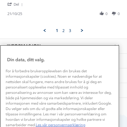
Gravidklær
'
Hege
Fjelltopp
Del
Kundeklubb
Share
O.
ullfrottesokk
Inkludering
Review
Hvordan velge riktig turtøy?
21/10/25
0
0
on
Norgesferie 🇳🇴
Våre butikker
by
21
Materialer
Hege
Oct
Vask og vedlikehold
O.
Få turinspirasjon og tips her⛰
2025
Bedrift, barnehage og SFO
1
2
3
on
Personvern
EL-retur
21
Overnatte utendørs⛺
Presse
Oct
Samarbeide med oss?
INFORMASJON
2025
Store størrelser
Storms turtips🐿️
Jobbe hos oss?
Turmat oppskrifter
Din data, ditt valg.
OM OSS
Leirskole 🥾
Beredskap
For å forbedre brukeropplevelsen din brukes det
Barnehageansatt
TIPS OG RÅD
informasjonskapsler (cookies). Noen er nødvendige for at
nettsiden skal fungere, mens andre brukes for å gi deg en
Tips til hyttetur
personalisert opplevelse med tilpasset innhold og
AKTIVITETER
personalisering av annonser som kan være av interesse for deg,
både på hjemmesiden og via markedsføring. Vi deler
informasjonen med våre samarbeidspartnere, inkludert Google.
Du velger selv om du vil godta alle informasjonskapsler eller
tilpasse innstillingene. Les mer i vår personvernerklæring om
hvordan vi bruker informasjonskapsler og hvilke partnere vi
samarbeider med.
Les vår personvernserklæring