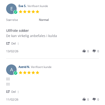
S.
on
Eva S.
Verifisert kunde
E
18
5.0
Feb
star
2026
rating
Størrelse
Normal
Ullfrote sokker
Review
review
De kan virkelig anbefales i kulda
by
stating
'
Eva
Ullfrote
Del
Share
S.
sokker
Review
13/02/26
0
0
on
by
13
Eva
Feb
S.
2026
on
Astrid N.
Verifisert kunde
A
13
5.0
Feb
star
👍🏽
2026
rating
Review
review
👍🏽
by
stating
'
Astrid
👍🏽
Del
Share
N.
Review
11/02/26
0
0
on
by
11