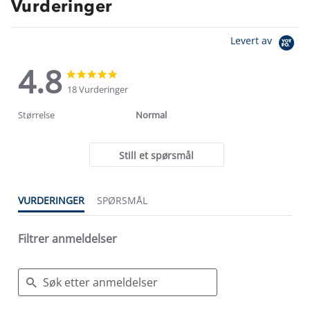
Vurderinger
Levert av
4.8
4.8
4.8
star
star
18 Vurderinger
rating
rating
Størrelse
Normal
Still et spørsmål
VURDERINGER
SPØRSMÅL
Filtrer anmeldelser