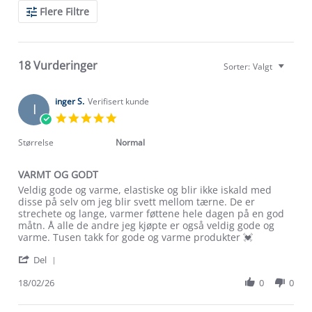
Search
Flere Filtre
Reviews
18 Vurderinger
Sorter:
Valgt
inger S.
Verifisert kunde
I
5.0
star
rating
Størrelse
Normal
VARMT OG GODT
Review
review
Veldig gode og varme, elastiske og blir ikke iskald med
by
stating
disse på selv om jeg blir svett mellom tærne. De er
inger
VARMT
strechete og lange, varmer føttene hele dagen på en god
S.
OG
måtn. Å alle de andre jeg kjøpte er også veldig gode og
on
GODT
varme. Tusen takk for gode og varme produkter 💓
18
'
Feb
Del
Share
2026
Review
18/02/26
0
0
by
inger