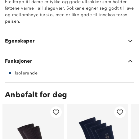
Fjelltopp til dame er tykke og gode ullsokker som holder
føttene varme i all slags vær. Sokkene egner seg godt til lave
og mellomhøye tursko, men er like gode til innekos foran
peisen.
Isolerende
Frotté på innsiden
Egenskaper
60% ull 38% nylon 2% spandex
Funksjoner
Isolerende
Anbefalt for deg