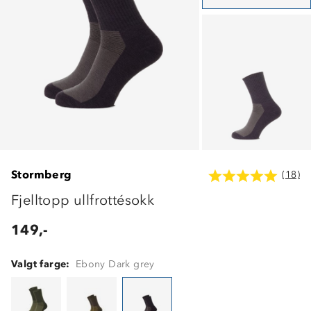
Stormberg
(18)
Fjelltopp ullfrottésokk
149,-
Valgt farge:
Ebony Dark grey