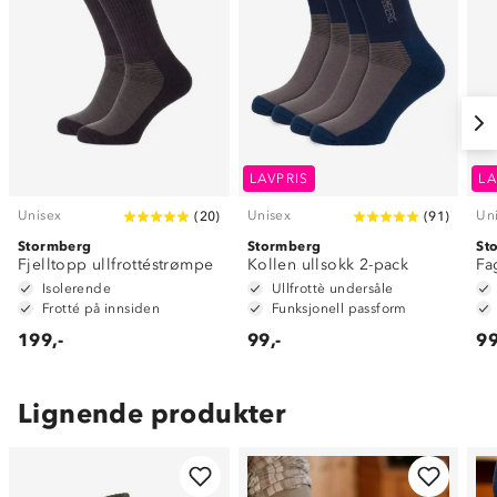
LAVPRIS
LA
Unisex
Unisex
Un
(
20
)
(
91
)
Stormberg
Stormberg
St
Fjelltopp ullfrottéstrømpe
Kollen ullsokk 2-pack
Fa
Isolerende
Ullfrottè undersåle
Frotté på innsiden
Funksjonell passform
199,-
99,-
99
Lignende produkter