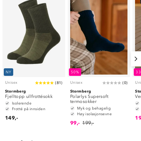
NY
50%
3
Unisex
Unisex
Un
(
81
)
(
0
)
Stormberg
Stormberg
St
Fjelltopp ullfrottésokk
Polarlys Supersoft
Ve
termosokker
Isolerende
Myk og behagelig
Frotté på innsiden
Høy isolasjonsevne
149,-
19
99,-
199,-