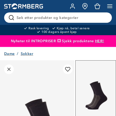
Søk etter produkter og kategorier
Rask levering
Kjøp nå, betal senere
100 dagers åpent kjøp
Nyheter til INTROPRISER 💥 Sjekk produktene
HER!
Dame
Sokker
Produktet er lagt i handlekurven
Til kassen