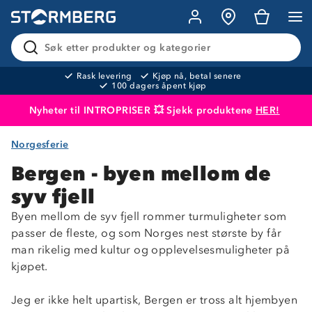
Søk etter produkter og kategorier
Rask levering
Kjøp nå, betal senere
100 dagers åpent kjøp
Nyheter til INTROPRISER 💥 Sjekk produktene
HER!
Norgesferie
Produktet er lagt i handlekurven
Til kassen
Bergen - byen mellom de
syv fjell
Byen mellom de syv fjell rommer turmuligheter som
passer de fleste, og som Norges nest største by får
man rikelig med kultur og opplevelsesmuligheter på
kjøpet.
Jeg er ikke helt upartisk, Bergen er tross alt hjembyen