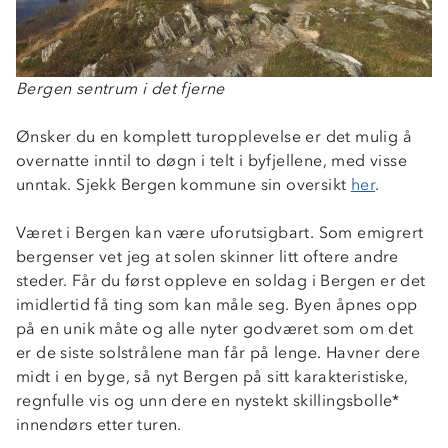
Bergen sentrum i det fjerne
Ønsker du en komplett turopplevelse er det mulig å
overnatte inntil to døgn i telt i byfjellene, med visse
unntak. Sjekk Bergen kommune sin oversikt
her
.
Været i Bergen kan være uforutsigbart. Som emigrert
bergenser vet jeg at solen skinner litt oftere andre
steder. Får du først oppleve en soldag i Bergen er det
imidlertid få ting som kan måle seg. Byen åpnes opp
på en unik måte og alle nyter godværet som om det
er de siste solstrålene man får på lenge. Havner dere
midt i en byge, så nyt Bergen på sitt karakteristiske,
regnfulle vis og unn dere en nystekt skillingsbolle*
Om Stormberg
innendørs etter turen.