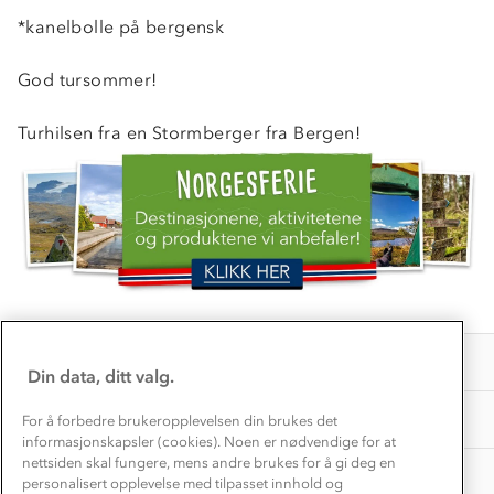
Verdigrunnlag
*kanelbolle på bergensk
Klima og miljø
Trelagsprinsippet barn
Kundeservice
God tursommer!
Etisk handel
Alt du trenger til Norgesferien
Kontakt oss
Turhilsen fra en Stormberger fra Bergen!
Dyreetikk
Dette trenger du til barnehagen
Konkurransevinnere
1% til samfunnet
Gravidklær
Kundeklubb
Inkludering
Hvordan velge riktig turtøy?
Norgesferie 🇳🇴
Våre butikker
Materialer
Vask og vedlikehold
Få turinspirasjon og tips her⛰
Bedrift, barnehage og SFO
Personvern
EL-retur
Overnatte utendørs⛺
Presse
Samarbeide med oss?
INFORMASJON
Store størrelser
Din data, ditt valg.
Storms turtips🐿️
Jobbe hos oss?
Turmat oppskrifter
OM OSS
For å forbedre brukeropplevelsen din brukes det
Leirskole 🥾
informasjonskapsler (cookies). Noen er nødvendige for at
Beredskap
nettsiden skal fungere, mens andre brukes for å gi deg en
Barnehageansatt
TIPS OG RÅD
personalisert opplevelse med tilpasset innhold og