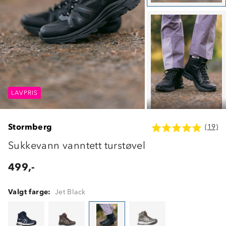
LAVPRIS
LAVPRIS
LAVPRIS
Stormberg
(19)
Sukkevann vanntett turstøvel
499,-
Valgt farge:
Jet Black