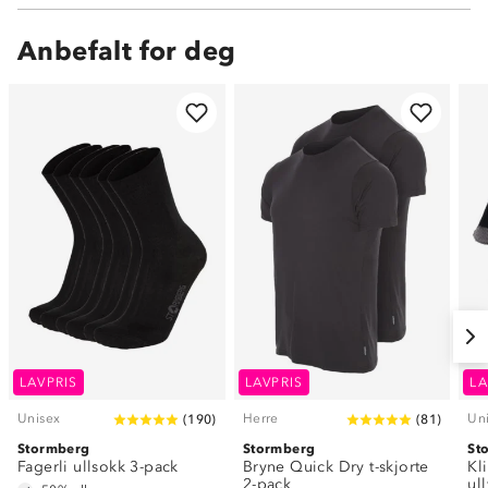
Anbefalt for deg
LAVPRIS
LAVPRIS
LA
Unisex
Herre
Un
(
190
)
(
81
)
Stormberg
Stormberg
St
Fagerli ullsokk 3-pack
Bryne Quick Dry t-skjorte
Kl
2-pack
ul