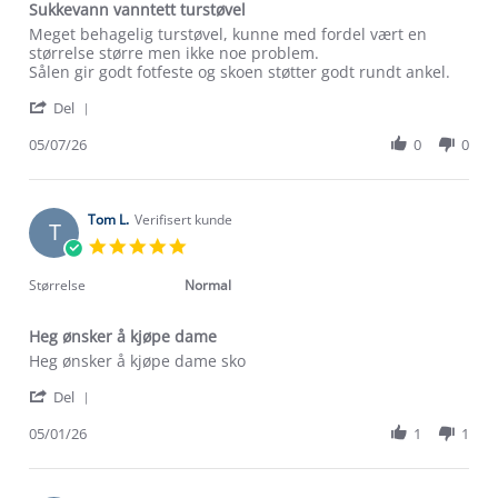
Sukkevann vanntett turstøvel
Review
review
Meget behagelig turstøvel, kunne med fordel vært en
by
stating
størrelse større men ikke noe problem.
Leif
Sukkevann
Sålen gir godt fotfeste og skoen støtter godt rundt ankel.
B.
vanntett
'
on
turstøvel
Del
Share
5
Review
05/07/26
0
0
Jul
by
2026
Leif
B.
on
Tom L.
Verifisert kunde
T
5
5.0
Jul
star
2026
rating
Størrelse
Normal
Heg ønsker å kjøpe dame
Review
review
Heg ønsker å kjøpe dame sko
by
stating
'
Tom
Heg
Del
Share
L.
ønsker
Review
05/01/26
1
1
on
å
by
5
kjøpe
Tom
Jan
dame
L.
2026