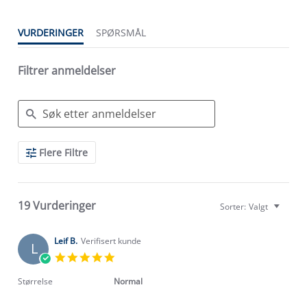
VURDERINGER
SPØRSMÅL
Filtrer anmeldelser
Search
Flere Filtre
Reviews
19 Vurderinger
Sorter:
Valgt
Leif B.
Verifisert kunde
L
5.0
star
rating
Størrelse
Normal