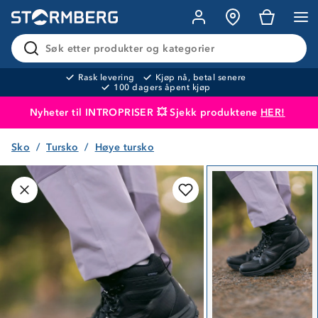
Søk etter produkter og kategorier
Rask levering
Kjøp nå, betal senere
100 dagers åpent kjøp
Nyheter til INTROPRISER 💥 Sjekk produktene
HER!
Sko
Tursko
Høye tursko
Produktet er lagt i handlekurven
Til kassen