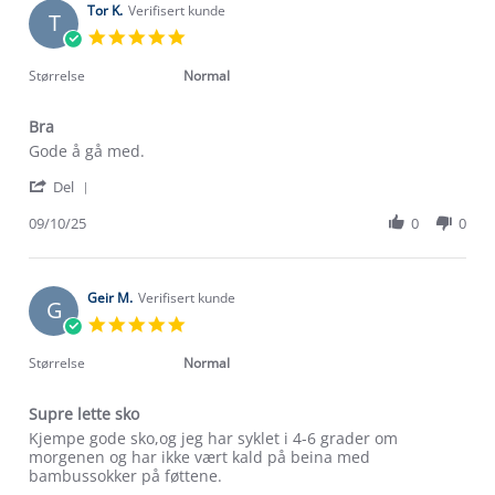
on
Tor K.
Verifisert kunde
T
5
5.0
Jan
star
2026
rating
Størrelse
Normal
Bra
Review
review
Gode å gå med.
by
stating
'
Tor
Bra
Del
Share
K.
Review
09/10/25
0
0
on
by
9
Tor
Oct
K.
2025
on
Geir M.
Verifisert kunde
G
9
5.0
Oct
star
2025
rating
Størrelse
Normal
Supre lette sko
Review
review
Kjempe gode sko,og jeg har syklet i 4-6 grader om
by
stating
morgenen og har ikke vært kald på beina med
Geir
Supre
bambussokker på føttene.
M.
lette