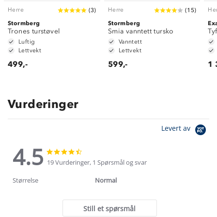
Herre
Herre
He
(
3
)
(
15
)
Stormberg
Stormberg
Ex
Trones turstøvel
Smia vanntett tursko
Ty
Luftig
Vanntett
Lettvekt
Lettvekt
499,-
599,-
1 
Vurderinger
Levert av
4.5
4.5
4.5
star
star
19 Vurderinger, 1 Spørsmål og svar
rating
rating
Størrelse
Normal
Still et spørsmål