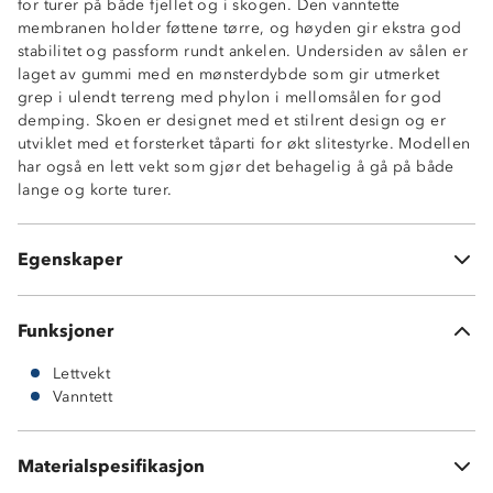
for turer på både fjellet og i skogen. Den vanntette
membranen holder føttene tørre, og høyden gir ekstra god
stabilitet og passform rundt ankelen. Undersiden av sålen er
laget av gummi med en mønsterdybde som gir utmerket
grep i ulendt terreng med phylon i mellomsålen for god
demping. Skoen er designet med et stilrent design og er
utviklet med et forsterket tåparti for økt slitestyrke. Modellen
Vanntett membran
har også en lett vekt som gjør det behagelig å gå på både
3-sesong sko (vår, høst og vinter)
lange og korte turer.
Gripsåle i gummi
Phylon mellomsåle
Lett vekt
Egenskaper
Forsterket tå- og hælparti
Funksjoner
Lettvekt
Vanntett
Materialspesifikasjon
Vedlikehold: bør rengjøres og impregneres jevnlig