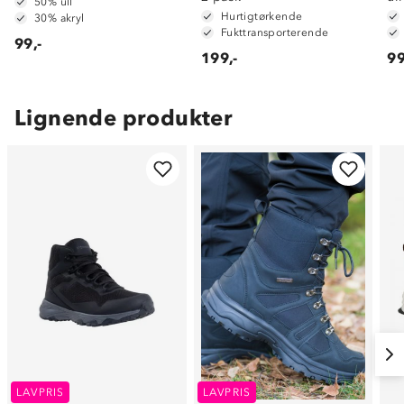
50% ull
Hurtigtørkende
30% akryl
Fukttransporterende
99,-
199,-
99
Lignende produkter
LAVPRIS
LAVPRIS