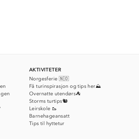
AKTIVITETER
Norgesferie 🇳🇴
ien
Få turinspirasjon og tips her⛰
agen
Overnatte utendørs⛺
Storms turtips🐿️
?
Leirskole 🥾
Barnehageansatt
Tips til hyttetur