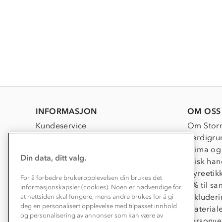
INFORMASJON
OM OSS
Kundeservice
Om Stor
Kontakt oss
Verdigru
Konkurransevinnere
Klima og
Din data, ditt valg.
Kundeklubb
Etisk han
Våre butikker
Dyreetik
For å forbedre brukeropplevelsen din brukes det
Bedrift, barnehage og SFO
1% til s
informasjonskapsler (cookies). Noen er nødvendige for
Presse
Inkluder
at nettsiden skal fungere, mens andre brukes for å gi
deg en personalisert opplevelse med tilpasset innhold
Material
og personalisering av annonser som kan være av
Personve