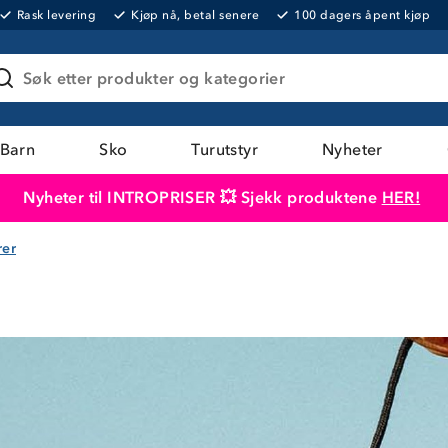
Rask levering
Kjøp nå, betal senere
100 dagers åpent kjøp
Søk etter produkter og kategorier
Barn
Sko
Turutstyr
Nyheter
Nyheter til INTROPRISER 💥 Sjekk produktene
HER!
rer
Produktet er lagt i handlekurven
Til kassen