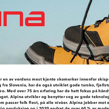
er en av verdens mest kjente skomerker innenfor skisp
 fra Slovenia, har de også utviklet gode tursko, fjells
sko. Med over 75 års erfaring har de hatt fokus på hån
get. Alpina utvikler og benytter seg av gode teknolog
m passer folk flest, på alle nivåer. Alpina jobber mot
ig produksjon og i 2020 endret de over 60 % av model