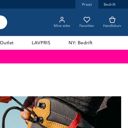
Privat
Bedrift
Mine sider
Favoritter
Handlekurv
Outlet
LAVPRIS
NY: Bedrift