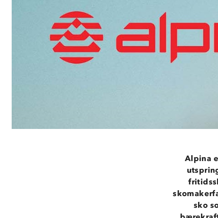
Alpina 
utspring
fritids
skomakerfa
sko so
bærekraft