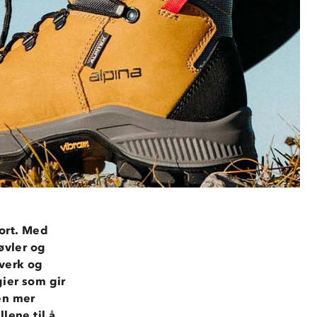
ort. Med
tøvler og
dverk og
ier som gir
 en mer
lene til å