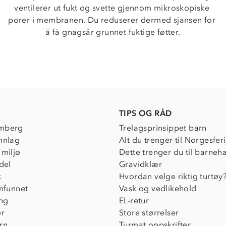
ventilerer ut fukt og svette gjennom mikroskopiske 
porer i membranen. Du reduserer dermed sjansen for 
å få gnagsår grunnet fuktige føtter.
TIPS OG RÅD
mberg
Trelagsprinsippet barn
nnlag
Alt du trenger til Norgesfer
 miljø
Dette trenger du til barneh
del
Gravidklær
k
Hvordan velge riktig turtøy
amfunnet
Vask og vedlikehold
ing
EL-retur
er
Store størrelser
rn
Turmat oppskrifter