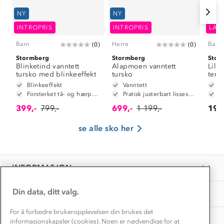
Verdigrunnlag
NY
NY
Klima og miljø
INTROPRIS
INTROPRIS
LAV
Trelagsprinsippet barn
Kundeservice
Etisk handel
Barn
Herre
Barn
(
0
)
(
0
)
Alt du trenger til Norgesferien
Kontakt oss
Stormberg
Stormberg
Stor
Dyreetikk
Blinketind vanntett
Alapmoen vanntett
Lille
Dette trenger du til barnehagen
tursko med blinkeeffekt
tursko
term
Konkurransevinnere
1% til samfunnet
Blinkeeffekt
Vanntett
V
Gravidklær
Forsterket tå- og hærparti
Pratisk justerbart lissesystem
V
Kundeklubb
Inkludering
399,-
799,-
699,-
1 199,-
199
Hvordan velge riktig turtøy?
Norgesferie 🇳🇴
Våre butikker
Materialer
se alle sko her
Vask og vedlikehold
Få turinspirasjon og tips her⛰
Bedrift, barnehage og SFO
Personvern
EL-retur
Overnatte utendørs⛺
Presse
Samarbeide med oss?
INFORMASJON
Store størrelser
Storms turtips🐿️
Jobbe hos oss?
Turmat oppskrifter
Din data, ditt valg.
OM OSS
Leirskole 🥾
Beredskap
For å forbedre brukeropplevelsen din brukes det
Barnehageansatt
TIPS OG RÅD
informasjonskapsler (cookies). Noen er nødvendige for at