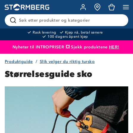
Søk etter produkter og kategorier
Rask levering
Kjøp nå, betal senere
100 dagers åpent kjøp
Nyheter til INTROPRISER 💥 Sjekk produktene
HER!
Produktguide
Slik velger du riktig tursko
Produktet er lagt i handlekurven
Til kassen
Størrelsesguide sko