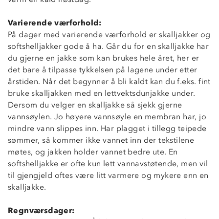
Varierende værforhold:
På dager med varierende værforhold er skalljakker og
softshelljakker gode å ha. Går du for en skalljakke har
du gjerne en jakke som kan brukes hele året, her er
det bare å tilpasse tykkelsen på lagene under etter
årstiden. Når det begynner å bli kaldt kan du f.eks. fint
bruke skalljakken med en lettvektsdunjakke under.
Dersom du velger en skalljakke så sjekk gjerne
vannsøylen. Jo høyere vannsøyle en membran har, jo
mindre vann slippes inn. Har plagget i tillegg teipede
sømmer, så kommer ikke vannet inn der tekstilene
møtes, og jakken holder vannet bedre ute. En
softshelljakke er ofte kun lett vannavstøtende, men vil
til gjengjeld oftes være litt varmere og mykere enn en
skalljakke.
Regnværsdager: