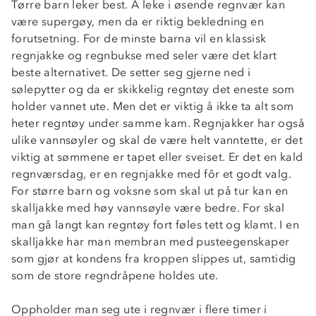
Tørre barn leker best. Å leke i øsende regnvær kan
være supergøy, men da er riktig bekledning en
forutsetning. For de minste barna vil en klassisk
regnjakke og regnbukse med seler være det klart
beste alternativet. De setter seg gjerne ned i
sølepytter og da er skikkelig regntøy det eneste som
holder vannet ute. Men det er viktig å ikke ta alt som
heter regntøy under samme kam. Regnjakker har også
ulike vannsøyler og skal de være helt vanntette, er det
viktig at sømmene er tapet eller sveiset. Er det en kald
regnværsdag, er en regnjakke med fôr et godt valg.
For større barn og voksne som skal ut på tur kan en
skalljakke med høy vannsøyle være bedre. For skal
man gå langt kan regntøy fort føles tett og klamt. I en
skalljakke har man membran med pusteegenskaper
som gjør at kondens fra kroppen slippes ut, samtidig
som de store regndråpene holdes ute.
Oppholder man seg ute i regnvær i flere timer i