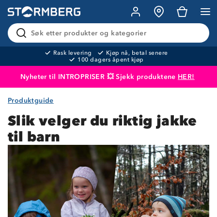
Søk etter produkter og kategorier
Rask levering
Kjøp nå, betal senere
100 dagers åpent kjøp
Nyheter til INTROPRISER 💥 Sjekk produktene
HER!
Produktguide
Produktet er lagt i handlekurven
Til kassen
Slik velger du riktig jakke
til barn