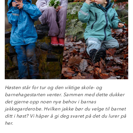
Høsten står for tur og den viktige skole- og
barnehagestarten venter. Sammen med dette dukker
det gjerne opp noen nye behov i barnas
jakkegarderobe. Hvilken jakke bør du velge til barnet
ditt i høst? Vi håper å gi deg svaret på det du lurer på
her.