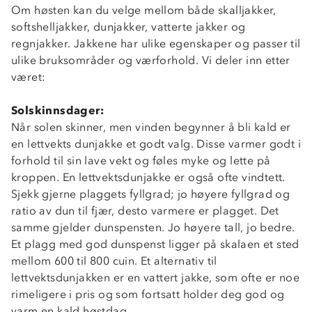
Om høsten kan du velge mellom både skalljakker,
softshelljakker, dunjakker, vatterte jakker og
regnjakker. Jakkene har ulike egenskaper og passer til
ulike bruksområder og værforhold. Vi deler inn etter
været:
Solskinnsdager:
Når solen skinner, men vinden begynner å bli kald er
en lettvekts dunjakke et godt valg. Disse varmer godt i
forhold til sin lave vekt og føles myke og lette på
kroppen. En lettvektsdunjakke er også ofte vindtett.
Sjekk gjerne plaggets fyllgrad; jo høyere fyllgrad og
ratio av dun til fjær, desto varmere er plagget. Det
samme gjelder dunspensten. Jo høyere tall, jo bedre.
Et plagg med god dunspenst ligger på skalaen et sted
mellom 600 til 800 cuin. Et alternativ til
lettvektsdunjakken er en vattert jakke, som ofte er noe
rimeligere i pris og som fortsatt holder deg god og
varm en kald høstdag.