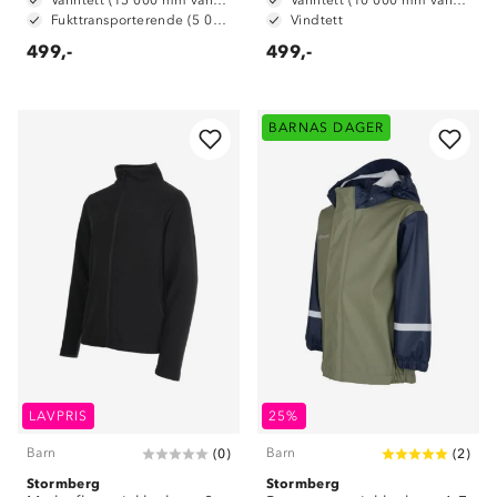
Vanntett (15 000 mm vannsøyle)
Vanntett (10 000 mm vannsøyle)
Fukttransporterende (5 000 g/m2/24t)
Vindtett
499,-
499,-
BARNAS DAGER
LAVPRIS
25%
Barn
Barn
(
0
)
(
2
)
Stormberg
Stormberg