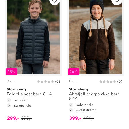
25%
20%
Barn
Barn
(
0
)
(
0
)
Stormberg
Stormberg
Folgelia vest barn 8-14
Åkrafjell sherpajakke barn
8-14
Lettvekt
Isolerende
Isolerende
2-veisstretch
299,-
399,-
399,-
499,-