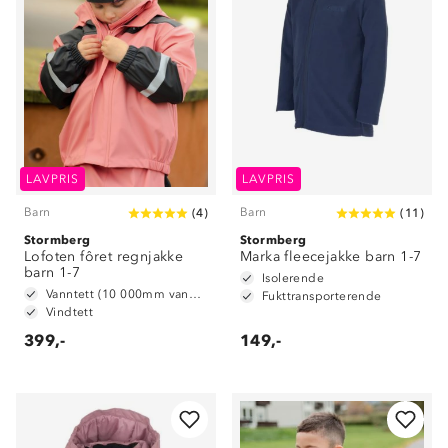
LAVPRIS
LAVPRIS
Barn
Barn
(
4
)
(
11
)
Stormberg
Stormberg
Lofoten fôret regnjakke
Marka fleecejakke barn 1-7
barn 1-7
Isolerende
Vanntett (10 000mm vannsøyle)
Fukttransporterende
Vindtett
399,-
149,-