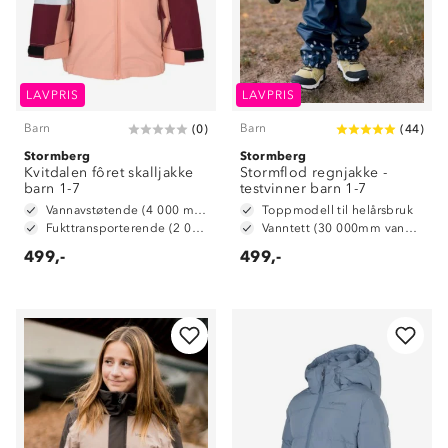
LAVPRIS
LAVPRIS
Barn
Barn
(
0
)
(
44
)
Stormberg
Stormberg
Kvitdalen fôret skalljakke
Stormflod regnjakke -
barn 1-7
testvinner barn 1-7
Vannavstøtende (4 000 mm vannsøyle)
Toppmodell til helårsbruk
Fukttransporterende (2 000 g/m2/24t)
Vanntett (30 000mm vannsøyle)
499,-
499,-