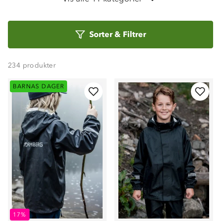
Vinterjakker
Skijakker
Sorter
Sorter
&
Filtrer
etter
Boblejakker
Vester
234
produkter
BARNAS DAGER
Ponchoer og Anorakker
17%