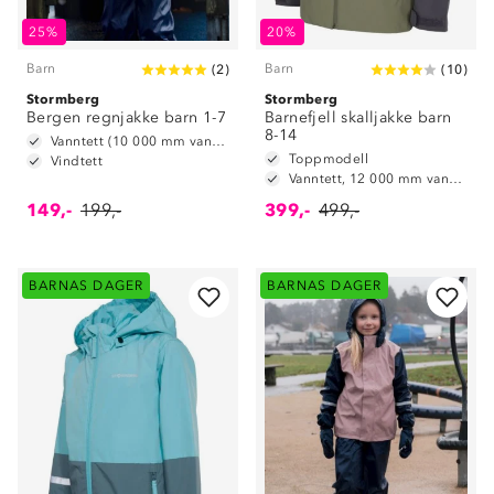
25%
20%
Barn
Barn
(
2
)
(
10
)
Stormberg
Stormberg
Bergen regnjakke barn 1-7
Barnefjell skalljakke barn
8-14
Vanntett (10 000 mm vannsøyle)
Toppmodell
Vindtett
Vanntett, 12 000 mm vannsøyle
149,-
199,-
399,-
499,-
BARNAS DAGER
BARNAS DAGER