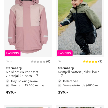
LAVPRIS
LAVPRIS
Barn
Barn
(
0
)
(
3
)
Stormberg
Stormberg
Nordbreen vanntett
Kvitfjell vattert jakke barn
vinterjakke barn 1-7
1-7
Høy isoleringsevne
Isolerende
Vanntett (15 000 mm vannsøyle)
Vannavstøtende (4000 mm vannsøyle)
499,-
399,-