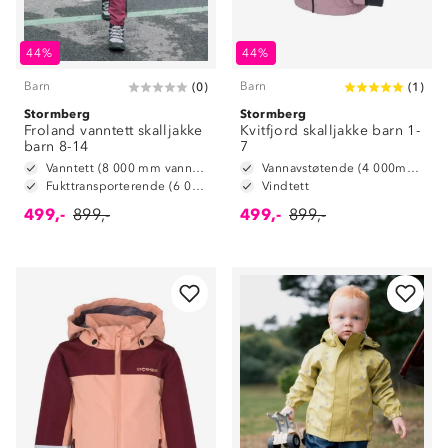
44%
44%
Barn
Barn
(
0
)
(
1
)
Stormberg
Stormberg
Froland vanntett skalljakke
Kvitfjord skalljakke barn 1-
barn 8-14
7
Vanntett (8 000 mm vannsøyle)
Vannavstøtende (4 000mm vannsøyle)
Fukttransporterende (6 000 g/m2/24t)
Vindtett
499,-
899,-
499,-
899,-