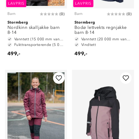
LAVPRIS
LAVPRIS
Barn
Barn
(
0
)
(
0
)
Stormberg
Stormberg
Nordkinn skalljakke barn
Bodø lettvekts regnjakke
8-14
barn 8-14
Vanntett (15 000 mm vannsøyle)
Vanntett (20 000 mm vannsøyle)
Fukttransporterende (5 000 g/m2/24t)
Vindtett
499,-
499,-