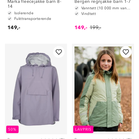
Marka fleecejakke barn 8-
Bergen regnjakke barn 1-7
14
Vanntett (10 000 mm vannsøyle)
Isolerende
Vindtett
Fukttransporterende
149,-
149,-
199,-
50%
LAVPRIS