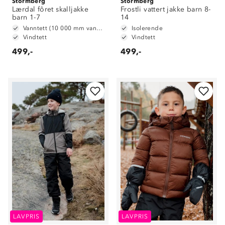
Stormberg
Stormberg
Lærdal fôret skalljakke
Frostli vattert jakke barn 8-
barn 1-7
14
Vanntett (10 000 mm vannsøyle)
Isolerende
Vindtett
Vindtett
499,-
499,-
LAVPRIS
LAVPRIS