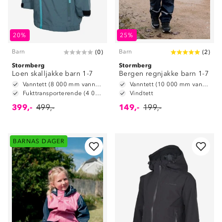
20%
25%
Barn
Barn
(
0
)
(
2
)
Stormberg
Stormberg
Loen skalljakke barn 1-7
Bergen regnjakke barn 1-7
Vanntett (8 000 mm vannsøyle)
Vanntett (10 000 mm vannsøyle)
Fukttransporterende (4 000 g/ m2/ 24t)
Vindtett
399,-
499,-
149,-
199,-
BARNAS DAGER