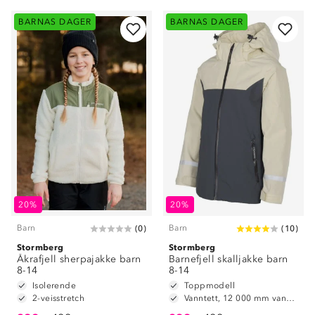
BARNAS DAGER
BARNAS DAGER
20%
20%
Barn
Barn
(
0
)
(
10
)
Stormberg
Stormberg
Åkrafjell sherpajakke barn
Barnefjell skalljakke barn
8-14
8-14
Isolerende
Toppmodell
2-veisstretch
Vanntett, 12 000 mm vannsøyle