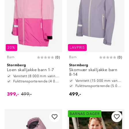
20%
LAVPRIS
Barn
Barn
(
0
)
(
0
)
Stormberg
Stormberg
Loen skalljakke barn 1-7
Skomvær skalljakke barn
8-14
Vanntett (8 000 mm vannsøyle)
Vanntett (15 000 mm vannsøyle)
Fukttransporterende (4 000 g/ m2/ 24t)
Fukttransporterende (5 000 g/ m2/ 24t)
399,-
499,-
499,-
BARNAS DAGER