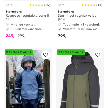
Barn
Barn
(
25
)
(
13
)
Stormberg
Stormberg
Regndag regnjakke barn 8-
Stormflod regnjakke barn
14
8-14
Vind- og vanntett
Toppmodell til helårsbruk
10 000 mm vannsøyle
Vanntett (30 000mm vannsøyle)
249,-
299,-
799,-
BARNAS DAGER
BARNAS DAGER