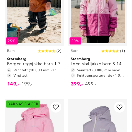
25%
20%
Barn
Barn
(
2
)
(
1
)
Stormberg
Stormberg
Bergen regnjakke barn 1-7
Loen skalljakke barn 8-14
Vanntett (10 000 mm vannsøyle)
Vanntett (8 000 mm vannsøyle)
Vindtett
Fukttransporterende (4 000 g/ m2/ 24t)
149,-
199,-
399,-
499,-
BARNAS DAGER