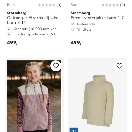
Barn
Barn
(
0
)
(
0
)
Stormberg
Stormberg
Geiranger fôret skalljakke
Frostli vinterjakke barn 1-7
barn 8-14
Isolerende
Vanntett (10 000 mm vannsøyle)
Vindtett
Fukttransporterende (5 000 g/m2/24t)
499,-
499,-
NY