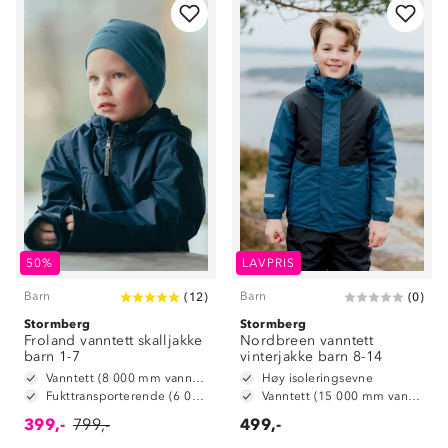
50%
LAVPRIS
Barn
Barn
(
12
)
(
0
)
Stormberg
Stormberg
Froland vanntett skalljakke
Nordbreen vanntett
barn 1-7
vinterjakke barn 8-14
Vanntett (8 000 mm vannsøyle)
Høy isoleringsevne
Fukttransporterende (6 000 g/m2/24t)
Vanntett (15 000 mm vannsøyle)
399,-
799,-
499,-