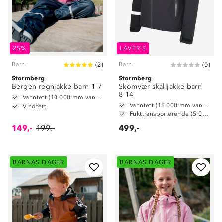
25%
LAVPRIS
Barn
Barn
(
2
)
(
0
)
Stormberg
Stormberg
Bergen regnjakke barn 1-7
Skomvær skalljakke barn
8-14
Vanntett (10 000 mm vannsøyle)
Vanntett (15 000 mm vannsøyle)
Vindtett
Fukttransporterende (5 000 g/ m2/ 24t)
149,-
199,-
499,-
BARNAS DAGER
BARNAS DAGER