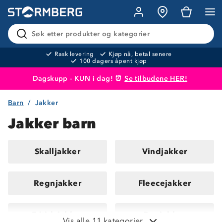
Søk etter produkter og kategorier
Rask levering
Kjøp nå, betal senere
100 dagers åpent kjøp
Dagskupp - KUN i dag! ⏰
Se tilbudene HER!
Barn
Jakker
Produktet er lagt i handlekurven
Til kassen
Jakker barn
Skalljakker
Vindjakker
Regnjakker
Fleecejakker
Fritidsjakker
Dunjakker
Vis alle 11 kategorier