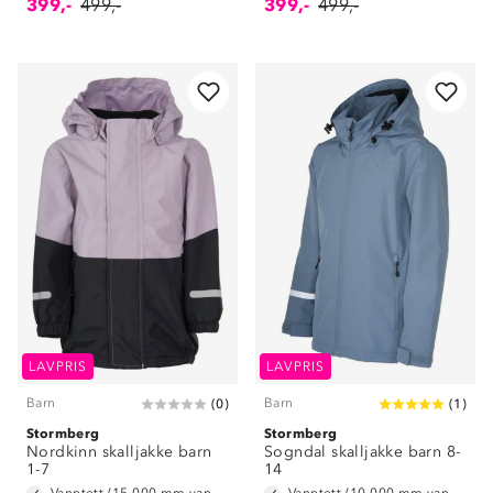
399,-
499,-
399,-
499,-
LAVPRIS
LAVPRIS
Barn
Barn
(
0
)
(
1
)
Stormberg
Stormberg
Nordkinn skalljakke barn
Sogndal skalljakke barn 8-
1-7
14