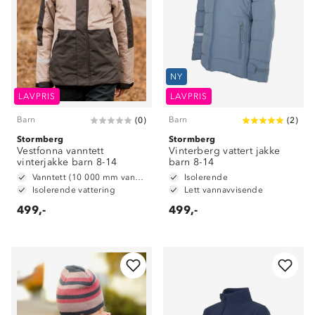
NY
LAVPRIS
LAVPRIS
Barn
Barn
(
0
)
(
2
)
Stormberg
Stormberg
Vestfonna vanntett
Vinterberg vattert jakke
vinterjakke barn 8-14
barn 8-14
Vanntett (10 000 mm vannsøyle)
Isolerende
Isolerende vattering
Lett vannavvisende
499,-
499,-