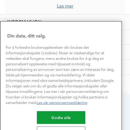
Vask og vedlikehold
Få turinspirasjon og tips her⛰
Bedrift, barnehage og SFO
Les mer
Personvern
EL-retur
Overnatte utendørs⛺
Presse
Samarbeide med oss?
INFORMASJON
Store størrelser
Storms turtips🐿️
Jobbe hos oss?
Turmat oppskrifter
Din data, ditt valg.
OM OSS
Leirskole 🥾
Beredskap
For å forbedre brukeropplevelsen din brukes det
Barnehageansatt
TIPS OG RÅD
informasjonskapsler (cookies). Noen er nødvendige for at
nettsiden skal fungere, mens andre brukes for å gi deg en
Tips til hyttetur
personalisert opplevelse med tilpasset innhold og
AKTIVITETER
personalisering av annonser som kan være av interesse for deg,
både på hjemmesiden og via markedsføring. Vi deler
informasjonen med våre samarbeidspartnere, inkludert Google.
Du velger selv om du vil godta alle informasjonskapsler eller
tilpasse innstillingene. Les mer i vår personvernerklæring om
hvordan vi bruker informasjonskapsler og hvilke partnere vi
samarbeider med.
Les vår personvernserklæring
Du betaler enkelt med
Godta alle