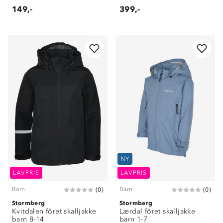
149,-
399,-
NY
LAVPRIS
LAVPRIS
Barn
Barn
(
0
)
(
0
)
Stormberg
Stormberg
Kvitdalen fôret skalljakke
Lærdal fôret skalljakke
barn 8-14
barn 1-7