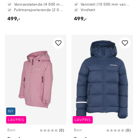
Vannavstøtende (4 000 mm vannsøyle)
Vanntett (10 000 mm vannsøyle)
Fukttransporterende (2 000 g/m2/24t)
Vindtett
499,-
499,-
NY
LAVPRIS
LAVPRIS
Barn
Barn
(
0
)
(
0
)