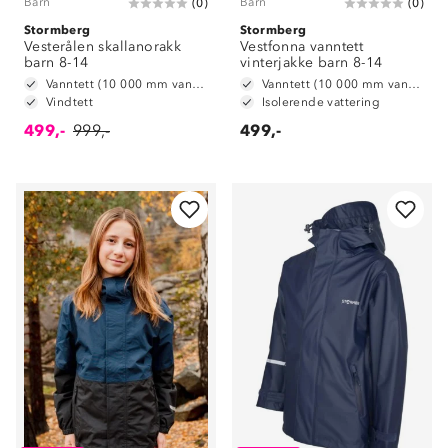
Barn
Barn
(
0
)
(
0
)
Stormberg
Stormberg
Vesterålen skallanorakk
Vestfonna vanntett
barn 8-14
vinterjakke barn 8-14
Vanntett (10 000 mm vannsøyle)
Vanntett (10 000 mm vannsøyle)
Vindtett
Isolerende vattering
499,-
999,-
499,-