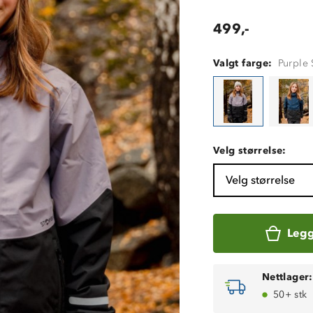
499,-
Valgt farge:
Purple 
Velg størrelse:
Velg størrelse
Legg
Nettlager:
50+ stk