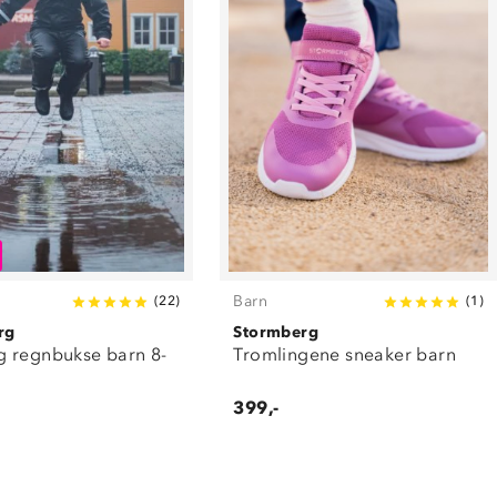
Barn
(
22
)
(
1
)
rg
Stormberg
 regnbukse barn 8-
Tromlingene sneaker barn
399,-