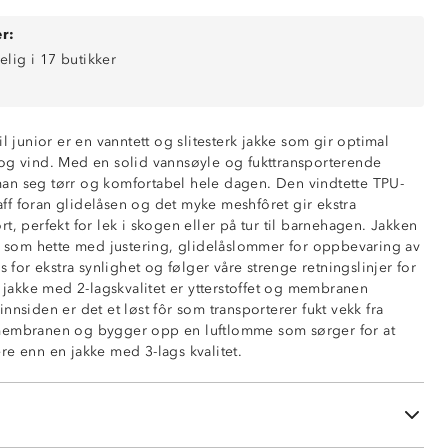
r:
elig i 17 butikker
il junior er en vanntett og slitesterk jakke som gir optimal
og vind. Med en solid vannsøyle og fukttransporterende
0 mm vannsøyle)
an seg tørr og komfortabel hele dagen. Den vindtette TPU-
ende (5 000 g/m2/24t)
f foran glidelåsen og det myke meshfôret gir ekstra
t, perfekt for lek i skogen eller på tur til barnehagen. Jakken
er som hette med justering, glidelåslommer for oppbevaring av
s for ekstra synlighet og følger våre strenge retningslinjer for
n jakke med 2-lagskvalitet er ytterstoffet og membranen
n hovedglidelås
nnsiden er det et løst fôr som transporterer fukt vekk fra
ed glidelås
membranen og bygger opp en luftlomme som sørger for at
e med justering
re enn en jakke med 3-lags kvalitet.
sidene
dledd