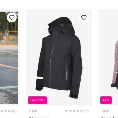
LAVPRIS
44%
Barn
Barn
(
0
)
(
0
)