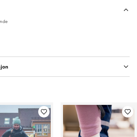
ende
 % nylon med TPU-membran
sjon
polyester