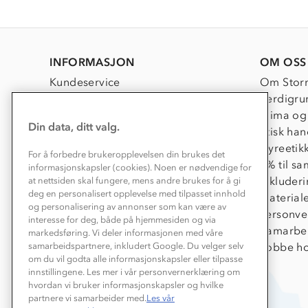
INFORMASJON
OM OSS
Kundeservice
Om Stor
Kontakt oss
Verdigru
Konkurransevinnere
Klima og
Din data, ditt valg.
Kundeklubb
Etisk han
Våre butikker
Dyreetik
For å forbedre brukeropplevelsen din brukes det
Bedrift, barnehage og SFO
1% til s
informasjonskapsler (cookies). Noen er nødvendige for
Presse
Inkluder
at nettsiden skal fungere, mens andre brukes for å gi
deg en personalisert opplevelse med tilpasset innhold
Material
og personalisering av annonser som kan være av
Personve
interesse for deg, både på hjemmesiden og via
Samarbe
markedsføring. Vi deler informasjonen med våre
Jobbe ho
samarbeidspartnere, inkludert Google. Du velger selv
om du vil godta alle informasjonskapsler eller tilpasse
innstillingene. Les mer i vår personvernerklæring om
hvordan vi bruker informasjonskapsler og hvilke
partnere vi samarbeider med.
Les vår