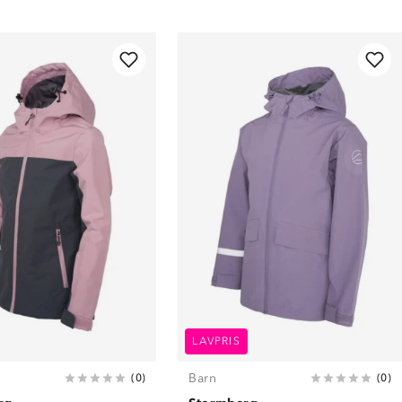
LAVPRIS
Barn
(
0
)
(
0
)