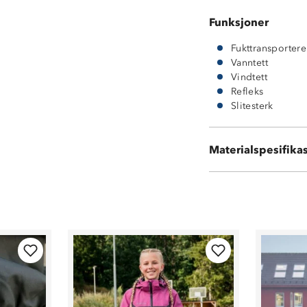
Funksjoner
Fukttransporter
Vanntett
Vindtett
Refleks
Slitesterk
Ytterside: 100
Materialspesifika
Innside: 100 % 