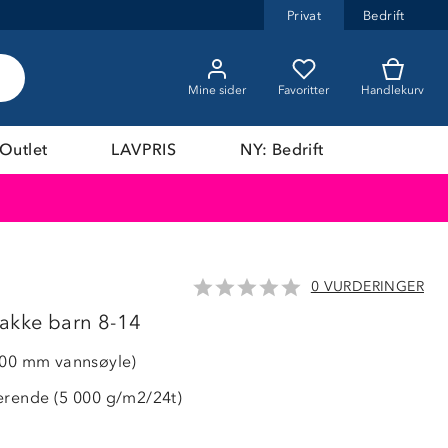
Privat
Bedrift
Mine sider
Favoritter
Handlekurv
Outlet
LAVPRIS
NY: Bedrift
0 VURDERINGER
LAVPRIS
jakke barn 8-14
000 mm vannsøyle)
erende (5 000 g/m2/24t)