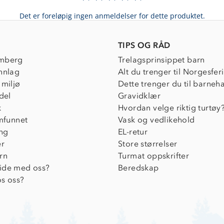
Det er foreløpig ingen anmeldelser for dette produktet.
TIPS OG RÅD
mberg
Trelagsprinsippet barn
nnlag
Alt du trenger til Norgesfer
 miljø
Dette trenger du til barneh
del
Gravidklær
k
Hvordan velge riktig turtøy
amfunnet
Vask og vedlikehold
ing
EL-retur
er
Store størrelser
rn
Turmat oppskrifter
ide med oss?
Beredskap
s oss?