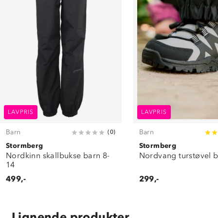
LAVPRIS
LAVPRIS
Barn
Barn
(
0
)
Stormberg
Stormberg
Nordkinn skallbukse barn 8-
Nordvang turstøvel 
14
499,-
299,-
Lignende produkter