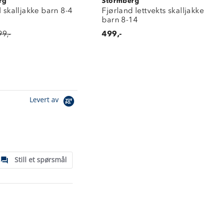
rg
Stormberg
d skalljakke barn 8-4
Fjørland lettvekts skalljakke
barn 8-14
99,-
499,-
Levert av
Still et spørsmål