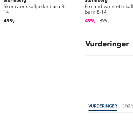
Stormberg
Stormberg
Skomvær skalljakke barn 8-
Froland vanntett skal
14
barn 8-14
499,-
499,-
899,-
Vurderinger
VURDERINGER
SPØ