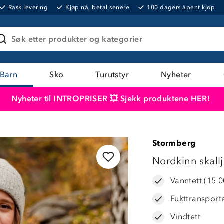
Rask levering
Kjøp nå, betal senere
100 dagers åpent kjøp
Søk etter produkter og kategorier
Barn
Sko
Turutstyr
Nyheter
Nyheter til INTROPRISER 💥 Sjekk produktene
HER!
Produktet er lagt i handlekurven
Til kassen
Stormberg
LAVPRIS
Nordkinn skall
Vanntett (15 
Fukttransport
Vindtett