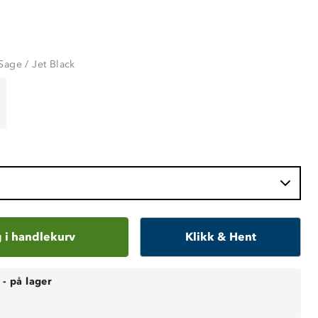
Sage / Jet Black
 i handlekurv
Klikk & Hent
-
på lager