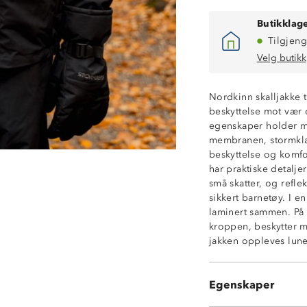
Butikklage
Tilgjeng
Velg butikk
Nordkinn skalljakke t
beskyttelse mot vær 
Vanntett (15 00
egenskaper holder m
Fukttransporter
membranen, stormklaf
Vindtett
beskyttelse og komfor
TPU-membran
har praktiske detalj
2-lags skall
små skatter, og reflek
Meshfôr
sikkert barnetøy. I e
Stormklaff fora
laminert sammen. På i
2 sidelommer m
kroppen, beskytter 
Fastmontert hett
jakken oppleves lune
YKK©-glidelås
Elastikk nede i 
Elastikk på hån
Egenskaper
Refleks