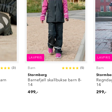
LAVPRIS
LAVPRIS
Barn
Barn
(
3
)
(
5
)
Stormberg
Stormbe
barn
Barnefjell skallbukse barn 8-
Regndag
14
14
499,-
299,-