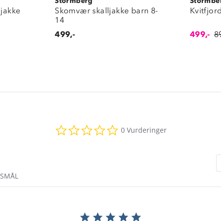
Stormberg
Stormbe
ljakke
Skomvær skalljakke barn 8-
Kvitfjor
14
499,-
499,-
8
0.0
0 Vurderinger
star
rating
RSMÅL