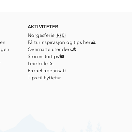
AKTIVITETER
Norgesferie 🇳🇴
ien
Få turinspirasjon og tips her⛰
agen
Overnatte utendørs⛺
Storms turtips🐿️
?
Leirskole 🥾
Barnehageansatt
Tips til hyttetur