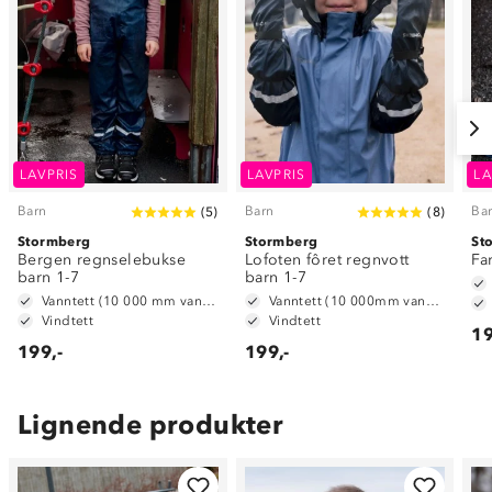
LAVPRIS
LAVPRIS
LA
Barn
Barn
Ba
(
5
)
(
8
)
Stormberg
Stormberg
St
Bergen regnselebukse
Lofoten fôret regnvott
Fa
barn 1-7
barn 1-7
Vanntett (10 000 mm vannsøyle)
Vanntett (10 000mm vannsøyle)
Vindtett
Vindtett
19
199,-
199,-
Lignende produkter