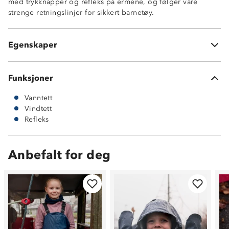
med trykknapper og refleks på ermene, og følger våre
Refleksdetaljer på ermene
strenge retningslinjer for sikkert barnetøy.
Sveisede sømmer
Materiale: Polyuretan (PU)
Innside i 100 % resirkulert polyester
Egenskaper
Jakken har ingen lommer
Funksjoner
Vanntett
Vindtett
Refleks
Anbefalt for deg