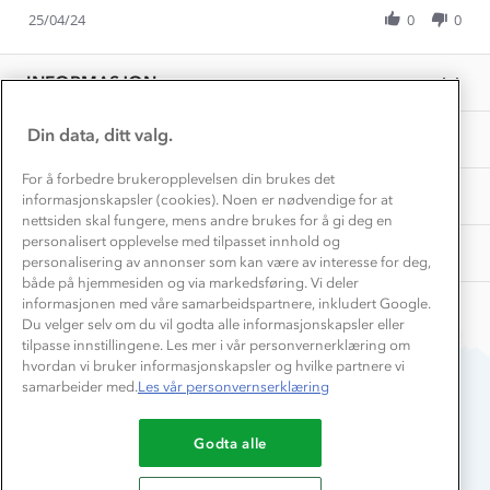
Share
Vask og vedlikehold
Apr
Få turinspirasjon og tips her⛰
Bedrift, barnehage og SFO
Review
25/04/24
0
0
2024
Personvern
by
EL-retur
Elisabeth
Overnatte utendørs⛺
Presse
G.
Samarbeide med oss?
INFORMASJON
Store størrelser
on
Storms turtips🐿️
25
Jobbe hos oss?
Apr
Turmat oppskrifter
Din data, ditt valg.
OM OSS
Leirskole 🥾
2024
Beredskap
For å forbedre brukeropplevelsen din brukes det
Barnehageansatt
TIPS OG RÅD
informasjonskapsler (cookies). Noen er nødvendige for at
nettsiden skal fungere, mens andre brukes for å gi deg en
Tips til hyttetur
personalisert opplevelse med tilpasset innhold og
AKTIVITETER
personalisering av annonser som kan være av interesse for deg,
både på hjemmesiden og via markedsføring. Vi deler
informasjonen med våre samarbeidspartnere, inkludert Google.
Du velger selv om du vil godta alle informasjonskapsler eller
tilpasse innstillingene. Les mer i vår personvernerklæring om
hvordan vi bruker informasjonskapsler og hvilke partnere vi
samarbeider med.
Les vår personvernserklæring
Du betaler enkelt med
Godta alle