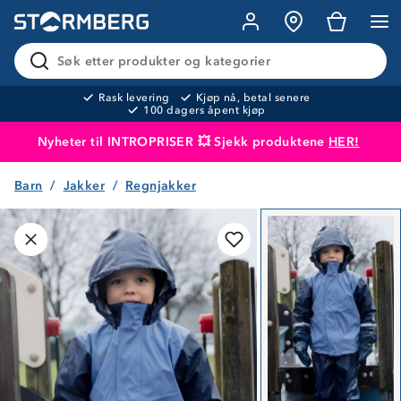
Søk etter produkter og kategorier
Rask levering
Kjøp nå, betal senere
100 dagers åpent kjøp
Nyheter til INTROPRISER 💥 Sjekk produktene
HER!
Barn
Jakker
Regnjakker
Produktet er lagt i handlekurven
Til kassen