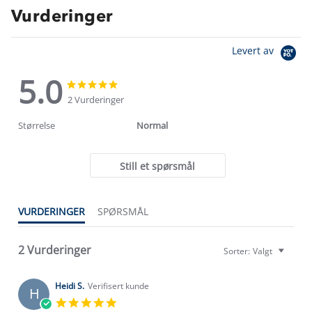
Vurderinger
Levert av
5.0
5.0
5.0
star
star
2 Vurderinger
rating
rating
Størrelse
Normal
Still et spørsmål
VURDERINGER
SPØRSMÅL
2 Vurderinger
Sorter:
Valgt
Heidi S.
Verifisert kunde
H
5.0