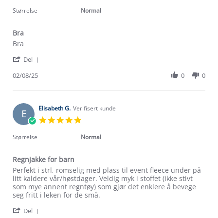
star
rating
Størrelse
Normal
Bra
Review
review
Bra
by
stating
'
Heidi
Bra
Del
Share
S.
Review
02/08/25
0
0
on
Om Stormberg
by
2
Heidi
Aug
Verdigrunnlag
S.
2025
on
Elisabeth G.
Verifisert kunde
E
Klima og miljø
2
5.0
Trelagsprinsippet barn
Aug
star
Kundeservice
2025
Etisk handel
rating
Størrelse
Normal
Alt du trenger til Norgesferien
Kontakt oss
Dyreetikk
Regnjakke for barn
Dette trenger du til barnehagen
Konkurransevinnere
Review
review
Perfekt i strl, romselig med plass til event fleece under på
1% til samfunnet
by
stating
litt kaldere vår/høstdager. Veldig myk i stoffet (ikke stivt
Gravidklær
Elisabeth
Regnjakke
som mye annent regntøy) som gjør det enklere å bevege
Kundeklubb
Inkludering
G.
for
seg fritt i leken for de små.
Hvordan velge riktig turtøy?
on
barn
Norgesferie 🇳🇴
Våre butikker
'
25
Del
Materialer