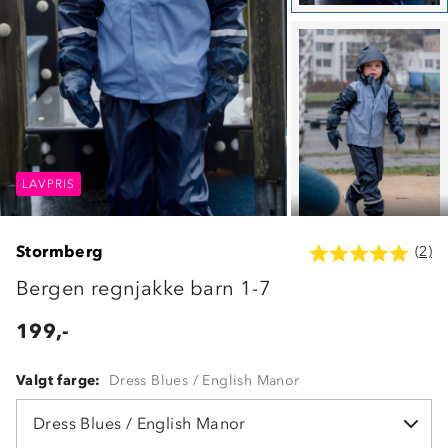
LAVPRIS
LAVPRIS
LAVPRIS
Stormberg
(2)
Bergen regnjakke barn 1-7
199,-
Valgt farge:
Dress Blues / English Manor
Dress Blues / English Manor