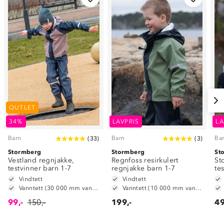
OUTLET
34%
LAVPRIS
LA
Barn
Barn
Ba
(
33
)
(
3
)
Stormberg
Stormberg
St
Vestland regnjakke,
Regnfoss resirkulert
St
testvinner barn 1-7
regnjakke barn 1-7
te
Vindtett
Vindtett
Vanntett (30 000 mm vannsøyle)
Vanntett (10 000 mm vannsøyle)
99,-
150,-
199,-
49