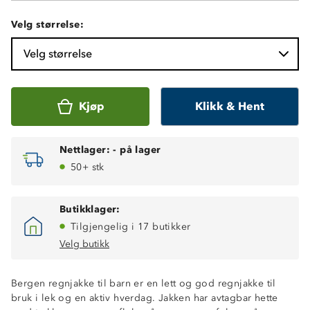
Velg størrelse:
Velg størrelse
Kjøp
Klikk & Hent
Nettlager:
-
på lager
50+ stk
Butikklager:
Tilgjengelig i 17 butikker
Velg butikk
Vanntett (10 000 mm vannsøyle)
Vindtett
Bergen regnjakke til barn er en lett og god regnjakke til
Avtagbar hette med trykknapper
bruk i lek og en aktiv hverdag. Jakken har avtagbar hette
Stormklaff foran glidelås i front