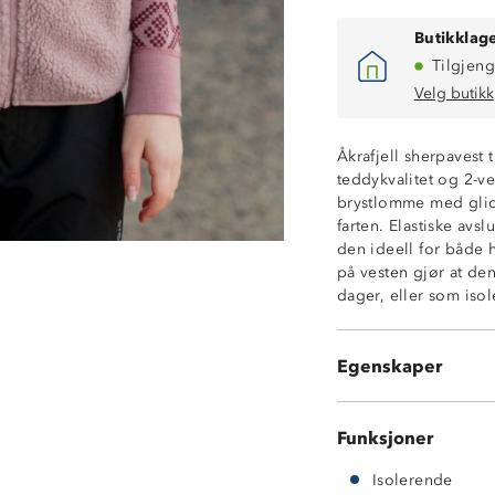
Butikklage
Tilgjeng
Velg butikk
Åkrafjell sherpavest 
teddykvalitet og 2-ve
Isolerende
brystlomme med glid
2-veisstretch
farten. Elastiske avs
Høy krage
den ideell for både 
2 sidelommer
på vesten gjør at de
1 brystlomme m
dager, eller som iso
Kontrastfelt på 
Elastiske avslut
Hakebeskytter p
Egenskaper
Knagghempe i 
Funksjoner
Isolerende