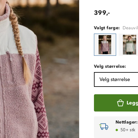
399,-
Valgt farge:
Deauvil
Velg størrelse:
Velg størrelse
Legg
Nettlager:
50+ stk