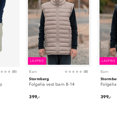
LAVPRIS
LAVPRIS
Barn
Barn
(
0
)
(
0
)
Stormberg
Stormbe
p
Folgelia vest barn 8-14
Folgelia
399,-
399,-