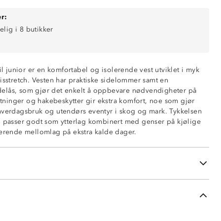
r:
elig i 8 butikker
til junior er en komfortabel og isolerende vest utviklet i myk
isstretch. Vesten har praktiske sidelommer samt en
elås, som gjør det enkelt å oppbevare nødvendigheter på
lutninger og hakebeskytter gir ekstra komfort, noe som gjør
hverdagsbruk og utendørs eventyr i skog og mark. Tykkelsen
n passer godt som ytterlag kombinert med genser på kjølige
ed glidelås
lerende mellomlag på ekstra kalde dager.
bryst og skuldre
ninger
å glidelås
nakken