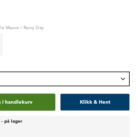
le Mauve / Rainy Day
 i handlekurv
Klikk & Hent
-
på lager