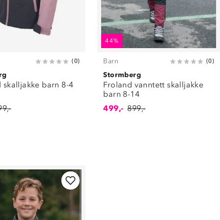
44%
Barn
(
0
)
(
0
)
rg
Stormberg
d skalljakke barn 8-4
Froland vanntett skalljakke
barn 8-14
99,-
499,-
899,-