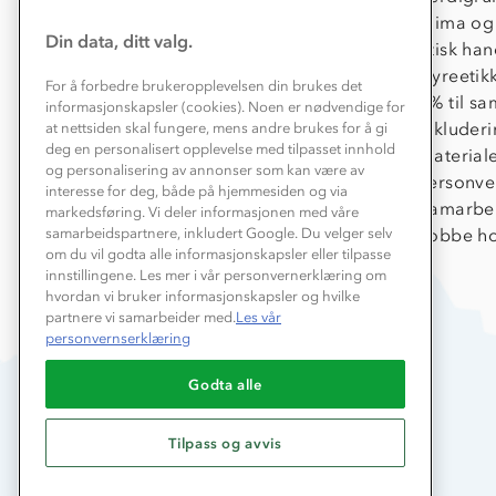
Konkurransevinnere
Klima og
Din data, ditt valg.
Kundeklubb
Etisk han
Våre butikker
Dyreetik
For å forbedre brukeropplevelsen din brukes det
Bedrift, barnehage og SFO
1% til s
informasjonskapsler (cookies). Noen er nødvendige for
Presse
Inkluder
at nettsiden skal fungere, mens andre brukes for å gi
deg en personalisert opplevelse med tilpasset innhold
Material
og personalisering av annonser som kan være av
Personve
interesse for deg, både på hjemmesiden og via
Samarbe
markedsføring. Vi deler informasjonen med våre
Jobbe ho
samarbeidspartnere, inkludert Google. Du velger selv
om du vil godta alle informasjonskapsler eller tilpasse
innstillingene. Les mer i vår personvernerklæring om
hvordan vi bruker informasjonskapsler og hvilke
partnere vi samarbeider med.
Les vår
personvernserklæring
Godta alle
Tilpass og avvis