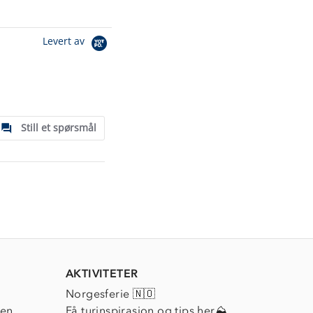
Levert av
Still et spørsmål
AKTIVITETER
Norgesferie 🇳🇴
ien
Få turinspirasjon og tips her⛰