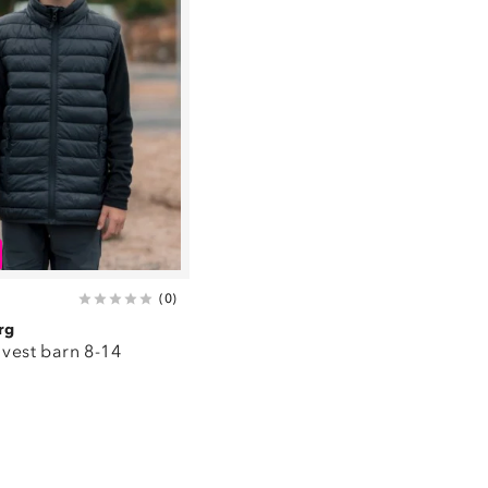
(
0
)
rg
 vest barn 8-14