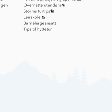
agen
Overnatte utendørs⛺
Storms turtips🐿️
?
Leirskole 🥾
Barnehageansatt
Tips til hyttetur