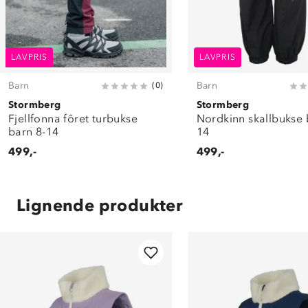
LAVPRIS
LAVPRIS
Barn
Barn
(
0
)
Stormberg
Stormberg
Fjellfonna fôret turbukse
Nordkinn skallbukse 
barn 8-14
14
499,-
499,-
Lignende produkter