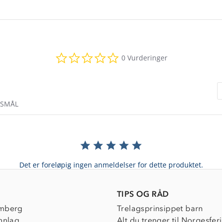
0.0
0 Vurderinger
star
rating
RSMÅL
Det er foreløpig ingen anmeldelser for dette produktet.
TIPS OG RÅD
mberg
Trelagsprinsippet barn
nnlag
Alt du trenger til Norgesfer