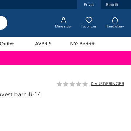
Privat
Bedrift
Mine sider
Favoritter
Handlekurv
Outlet
LAVPRIS
NY: Bedrift
0 VURDERINGER
LAVPRIS
avest barn 8-14