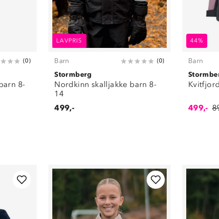
LAVPRIS
44%
Barn
Barn
(
0
)
(
0
)
Stormberg
Stormbe
barn 8-
Nordkinn skalljakke barn 8-
Kvitfjor
14
499,-
499,-
8