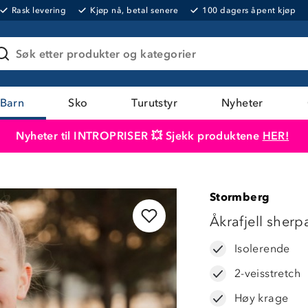
Rask levering
Kjøp nå, betal senere
100 dagers åpent kjøp
Søk etter produkter og kategorier
Barn
Sko
Turutstyr
Nyheter
Nyheter til INTROPRISER 💥 Sjekk produktene
HER!
Produktet er lagt i handlekurven
Til kassen
Stormberg
LAVPRIS
Åkrafjell sherp
Isolerende
2-veisstretch
Høy krage