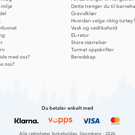
 miljø
Dette trenger du til barneh
del
Gravidklær
k
Hvordan velge riktig turtøy
amfunnet
Vask og vedlikehold
ing
EL-retur
er
Store størrelser
rn
Turmat oppskrifter
ide med oss?
Beredskap
s oss?
Du betaler enkelt med
Alle rettigheter forbeholdes, Stormberg - 2026