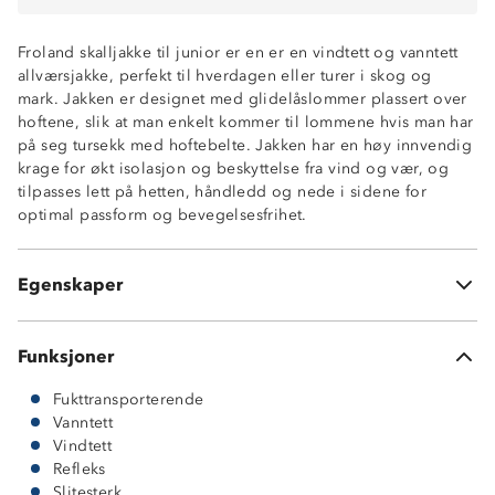
Fukttransporterende (6 000 g/m2/24t)
Robust og slitesterk
Froland skalljakke til junior er en er en vindtett og vanntett
ProreTex®-membran
allværsjakke, perfekt til hverdagen eller turer i skog og
Vindtett
mark. Jakken er designet med glidelåslommer plassert over
Meshfôr
hoftene, slik at man enkelt kommer til lommene hvis man har
To glidelåslommer tilpasset hoftebelte
på seg tursekk med hoftebelte. Jakken har en høy innvendig
Avtagbar hette med justering rundt ansikt og i bakhodet
krage for økt isolasjon og beskyttelse fra vind og vær, og
Enhåndsstramming nederst i sidene
tilpasses lett på hetten, håndledd og nede i sidene for
Borrelåsjustering rundt håndledd
optimal passform og bevegelsesfrihet.
Hakebeskytter på glidelås
Forhøyet krage
Knagghempe i nakken
Egenskaper
Refleksstripe på erme
Funksjoner
Fukttransporterende
Vanntett
Vindtett
Refleks
Slitesterk