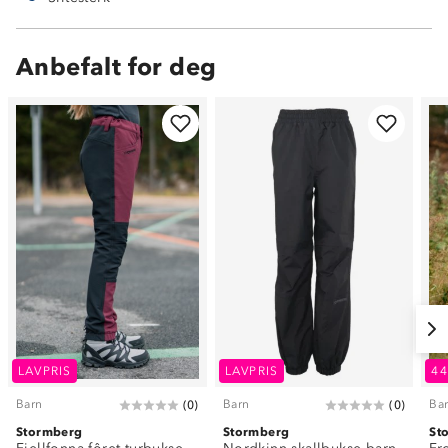
Anbefalt for deg
LAVPRIS
LAVPRIS
4
Barn
Barn
Ba
(
0
)
(
0
)
Stormberg
Stormberg
St