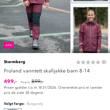
44%
44%
44%
Stormberg
(0)
Froland vanntett skalljakke barn 8-14
499,-
899,-
Førpris:
Prisen gjelder t.o.m. 8/31/2026. Overstreket pris er laveste
pris de siste 30 dagene.
Valgt farge:
Burgundy