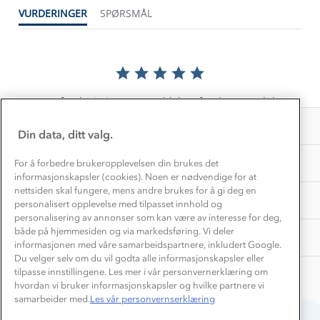
1% til samfunnet
VURDERINGER
SPØRSMÅL
Gravidklær
Kundeklubb
Inkludering
Hvordan velge riktig turtøy?
Norgesferie 🇳🇴
Våre butikker
Materialer
Vask og vedlikehold
Få turinspirasjon og tips her⛰
Bedrift, barnehage og SFO
Personvern
EL-retur
Det er foreløpig ingen anmeldelser for dette produktet.
Overnatte utendørs⛺
Presse
Samarbeide med oss?
INFORMASJON
Store størrelser
Din data, ditt valg.
Storms turtips🐿️
Jobbe hos oss?
Turmat oppskrifter
OM OSS
For å forbedre brukeropplevelsen din brukes det
Leirskole 🥾
informasjonskapsler (cookies). Noen er nødvendige for at
Beredskap
nettsiden skal fungere, mens andre brukes for å gi deg en
Barnehageansatt
TIPS OG RÅD
personalisert opplevelse med tilpasset innhold og
personalisering av annonser som kan være av interesse for deg,
Tips til hyttetur
både på hjemmesiden og via markedsføring. Vi deler
AKTIVITETER
informasjonen med våre samarbeidspartnere, inkludert Google.
Du velger selv om du vil godta alle informasjonskapsler eller
tilpasse innstillingene. Les mer i vår personvernerklæring om
hvordan vi bruker informasjonskapsler og hvilke partnere vi
samarbeider med.
Les vår personvernserklæring