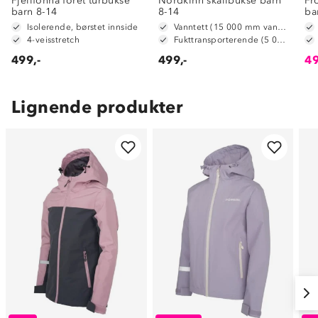
Fjellfonna fôret turbukse
Nordkinn skallbukse barn
Fr
barn 8-14
8-14
ba
Isolerende, børstet innside
Vanntett (15 000 mm vannsøyle)
4-veisstretch
Fukttransporterende (5 000 g/m2/24t)
499,-
499,-
49
Lignende produkter