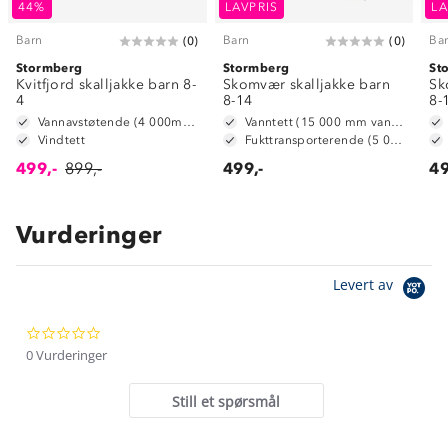
44%
LAVPRIS
LA
Barn
Barn
Ba
(
0
)
(
0
)
Stormberg
Stormberg
St
Kvitfjord skalljakke barn 8-
Skomvær skalljakke barn
Sk
4
8-14
8-
Vannavstøtende (4 000mm vannsøyle)
Vanntett (15 000 mm vannsøyle)
Vindtett
Fukttransporterende (5 000 g/ m2/ 24t)
499,-
899,-
499,-
49
Vurderinger
Om Stormberg
Levert av
Verdigrunnlag
0.0
Klima og miljø
Trelagsprinsippet barn
star
0 Vurderinger
Kundeservice
rating
Etisk handel
Alt du trenger til Norgesferien
Still et spørsmål
Kontakt oss
Dyreetikk
Dette trenger du til barnehagen
Konkurransevinnere