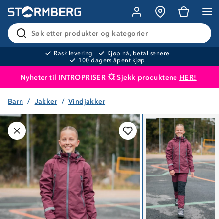
Søk etter produkter og kategorier
Rask levering
Kjøp nå, betal senere
100 dagers åpent kjøp
Nyheter til INTROPRISER 💥 Sjekk produktene
HER!
Barn
Jakker
Vindjakker
Produktet er lagt i handlekurven
Til kassen