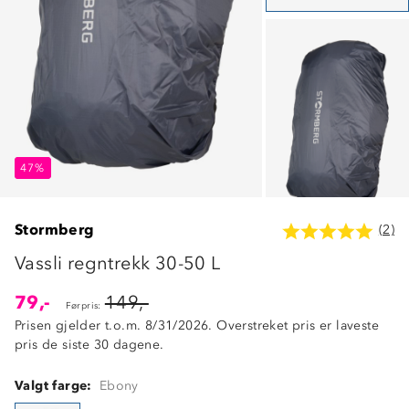
47%
47%
47%
Stormberg
(2)
Vassli regntrekk 30-50 L
79,-
149,-
Førpris:
Prisen gjelder t.o.m. 8/31/2026. Overstreket pris er laveste
pris de siste 30 dagene.
Valgt farge:
Ebony