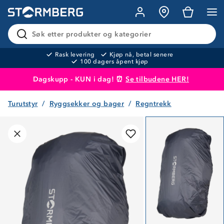
Søk etter produkter og kategorier
Rask levering
Kjøp nå, betal senere
100 dagers åpent kjøp
Dagskupp - KUN i dag! ⏰
Se tilbudene HER!
Turutstyr
Ryggsekker og bager
Regntrekk
Produktet er lagt i handlekurven
Til kassen