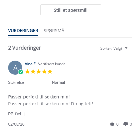
Still et spørsmål
VURDERINGER
SPØRSMÅL
2 Vurderinger
Sorter:
Valgt
Aina E.
Verifisert kunde
A
5.0
star
rating
Størrelse
Normal
Passer perfekt til sekken min!
Review
review
Passer perfekt til sekken min! Fin og tett!
by
stating
Om Stormberg
'
Aina
Passer
Del
Share
E.
perfekt
Verdigrunnlag
Review
02/08/26
0
0
on
til
by
2
sekken
Klima og miljø
Aina
Aug
min!
Trelagsprinsippet barn
E.