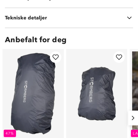
Vekt:
60 gram
Tekniske detaljer
Volum:
30-50 L
Anbefalt for deg
47%
LA