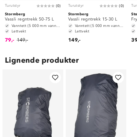
Turutstyr
Turutstyr
Tur
(
0
)
(
0
)
Stormberg
Stormberg
St
Vassli regntrekk 50-75 L
Vassli regntrekk 15-30 L
Fr
Vanntett (5 000 mm vannsøyle)
Vanntett (5 000 mm vannsøyle)
Lettvekt
Lettvekt
79,-
149,-
149,-
39
Lignende produkter