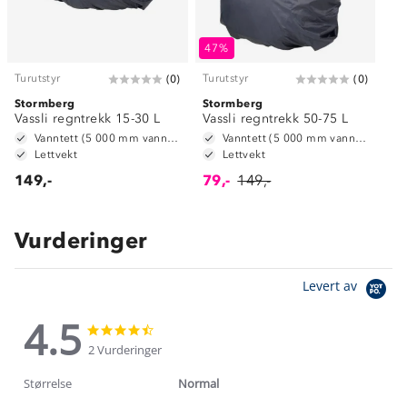
47%
Turutstyr
Turutstyr
(
0
)
(
0
)
Stormberg
Stormberg
Vassli regntrekk 15-30 L
Vassli regntrekk 50-75 L
Vanntett (5 000 mm vannsøyle)
Vanntett (5 000 mm vannsøyle)
Lettvekt
Lettvekt
149,-
79,-
149,-
Vurderinger
Levert av
4.5
4.5
4.5
star
star
2 Vurderinger
rating
rating
Størrelse
Normal