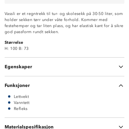
Vassli er et regntrekk til tur- og skolesekk på 30-50 liter, som
holder sekken tørr under våte forhold. Kommer med
festehemper og tar liten plass, og har elastisk kant for å sikre
god passform rundt sekken.
Størrelse
H: 100 B: 73
Vanntett (5 000 mm vannsøyle)
Lettvekt
Egenskaper
Refleks i logo
Funksjoner
Lettvekt
Vanntett
Refleks
Materialspesifikasjon
100 % polyester