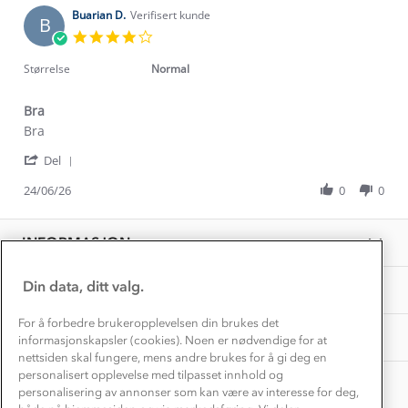
2026
Kundeservice
on
Buarian D.
Verifisert kunde
Etisk handel
B
Alt du trenger til Norgesferien
2
4.0
Kontakt oss
Aug
star
Dyreetikk
2026
Dette trenger du til barnehagen
rating
Størrelse
Normal
Konkurransevinnere
1% til samfunnet
Gravidklær
Bra
Kundeklubb
Inkludering
Review
review
Bra
Hvordan velge riktig turtøy?
by
stating
Norgesferie 🇳🇴
Våre butikker
'
Buarian
Bra
Del
Materialer
Share
Vask og vedlikehold
D.
Få turinspirasjon og tips her⛰
Bedrift, barnehage og SFO
Review
24/06/26
0
0
on
Personvern
by
24
EL-retur
Buarian
Overnatte utendørs⛺
Jun
Presse
D.
Samarbeide med oss?
2026
INFORMASJON
Store størrelser
on
Storms turtips🐿️
24
Jobbe hos oss?
Jun
Turmat oppskrifter
Din data, ditt valg.
OM OSS
Leirskole 🥾
2026
Beredskap
For å forbedre brukeropplevelsen din brukes det
Barnehageansatt
TIPS OG RÅD
informasjonskapsler (cookies). Noen er nødvendige for at
nettsiden skal fungere, mens andre brukes for å gi deg en
Tips til hyttetur
personalisert opplevelse med tilpasset innhold og
AKTIVITETER
personalisering av annonser som kan være av interesse for deg,