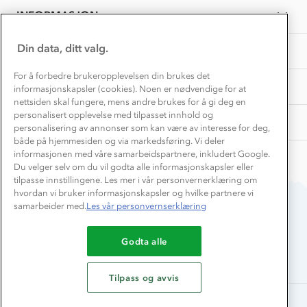
Jul
Presse
L.
Samarbeide med oss?
2026
INFORMASJON
Store størrelser
on
Storms turtips🐿️
3
Jobbe hos oss?
Jul
Turmat oppskrifter
Din data, ditt valg.
OM OSS
Leirskole 🥾
2026
Beredskap
For å forbedre brukeropplevelsen din brukes det
Barnehageansatt
TIPS OG RÅD
informasjonskapsler (cookies). Noen er nødvendige for at
nettsiden skal fungere, mens andre brukes for å gi deg en
Tips til hyttetur
personalisert opplevelse med tilpasset innhold og
AKTIVITETER
personalisering av annonser som kan være av interesse for deg,
både på hjemmesiden og via markedsføring. Vi deler
informasjonen med våre samarbeidspartnere, inkludert Google.
Du velger selv om du vil godta alle informasjonskapsler eller
tilpasse innstillingene. Les mer i vår personvernerklæring om
hvordan vi bruker informasjonskapsler og hvilke partnere vi
samarbeider med.
Les vår personvernserklæring
Du betaler enkelt med
Godta alle
Tilpass og avvis
Alle rettigheter forbeholdes, Stormberg - 2026