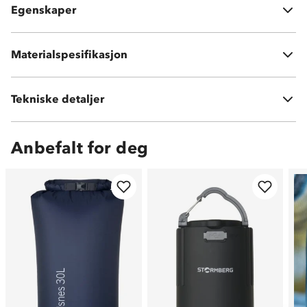
Egenskaper
Pumpepose/pumpe er ikke inkludert
Pute: 190T pongee 100 % polyester
Materialspesifikasjon
Pakkpose: 100 % polyester
Tekniske detaljer
Vekt:
88 gram
Anbefalt for deg