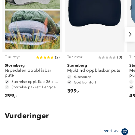
Turutstyr
Turutstyr
Tur
(
2
)
(
0
)
Stormberg
Stormberg
St
Nipedalen oppblåsbar
Mjuktind oppblåsbar pute
Me
pute
pu
4-sesongs
Størrelse oppblåst: 36 x 13 x 11 cm
God komfort
Størrelse pakket: Lengde 12 cm, diameter 8 cm
399,-
299,-
49
Vurderinger
Levert av