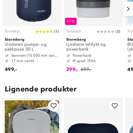
57%
Turutstyr
Turutstyr
Tur
(
1
)
(
0
)
Stormberg
Stormberg
St
Vindsnes pumpe- og
Ljosheim teltlykt og
Bl
pakkpose 30 L
powerbank
lyk
Vanntett (10 000 mm vannsøyle)
Powerbank
17 mm ventil
IP-grad: IPX6
499,-
299,-
699,-
49
Lignende produkter