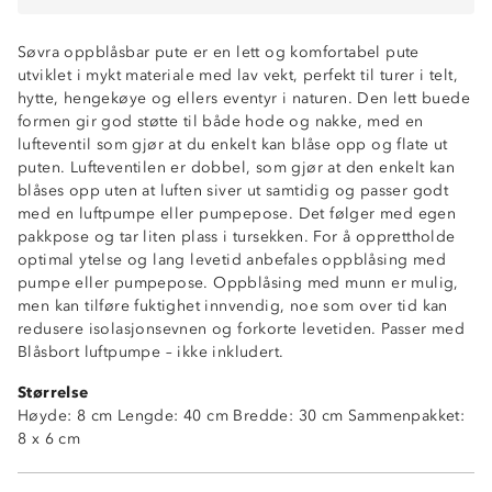
Søvra oppblåsbar pute er en lett og komfortabel pute
utviklet i mykt materiale med lav vekt, perfekt til turer i telt,
hytte, hengekøye og ellers eventyr i naturen. Den lett buede
formen gir god støtte til både hode og nakke, med en
lufteventil som gjør at du enkelt kan blåse opp og flate ut
puten. Lufteventilen er dobbel, som gjør at den enkelt kan
blåses opp uten at luften siver ut samtidig og passer godt
med en luftpumpe eller pumpepose. Det følger med egen
pakkpose og tar liten plass i tursekken. For å opprettholde
optimal ytelse og lang levetid anbefales oppblåsing med
pumpe eller pumpepose. Oppblåsing med munn er mulig,
men kan tilføre fuktighet innvendig, noe som over tid kan
redusere isolasjonsevnen og forkorte levetiden. Passer med
Blåsbort luftpumpe – ikke inkludert.
Størrelse
Lettvekt
Høyde: 8 cm Lengde: 40 cm Bredde: 30 cm Sammenpakket:
Buet form for god støtte
8 x 6 cm
Liten pakkstørrelse
Lufteventil: 17 mm
Pakkpose medfølger