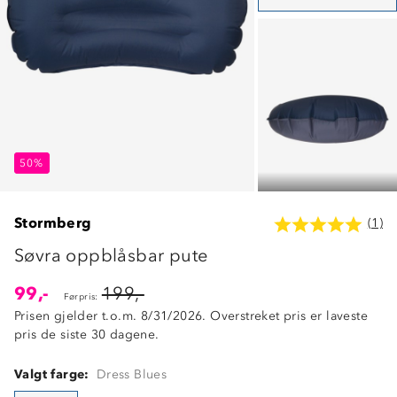
50%
50%
50%
Stormberg
(1)
Søvra oppblåsbar pute
99,-
199,-
Førpris:
Prisen gjelder t.o.m. 8/31/2026. Overstreket pris er laveste
pris de siste 30 dagene.
Valgt farge:
Dress Blues