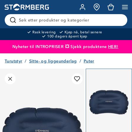
Søk etter produkter og kategorier
Rask levering
Kjøp nå, betal senere
100 dagers åpent kjøp
Nyheter til INTROPRISER 💥 Sjekk produktene
HER!
Turutstyr
Sitte- og liggeunderlag
Puter
Produktet er lagt i handlekurven
Til kassen