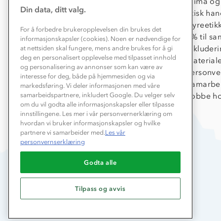
Konkurransevinnere
Klima og
Din data, ditt valg.
Kundeklubb
Etisk han
Våre butikker
Dyreetik
For å forbedre brukeropplevelsen din brukes det
Bedrift, barnehage og SFO
1% til s
informasjonskapsler (cookies). Noen er nødvendige for
Presse
Inkluder
at nettsiden skal fungere, mens andre brukes for å gi
deg en personalisert opplevelse med tilpasset innhold
Material
og personalisering av annonser som kan være av
Personve
interesse for deg, både på hjemmesiden og via
Samarbe
markedsføring. Vi deler informasjonen med våre
Jobbe ho
samarbeidspartnere, inkludert Google. Du velger selv
om du vil godta alle informasjonskapsler eller tilpasse
innstillingene. Les mer i vår personvernerklæring om
hvordan vi bruker informasjonskapsler og hvilke
partnere vi samarbeider med.
Les vår
personvernserklæring
Godta alle
Tilpass og avvis