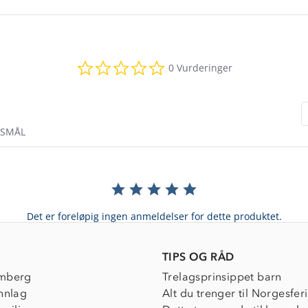
0.0
0 Vurderinger
star
rating
RSMÅL
Det er foreløpig ingen anmeldelser for dette produktet.
TIPS OG RÅD
mberg
Trelagsprinsippet barn
nnlag
Alt du trenger til Norgesfer