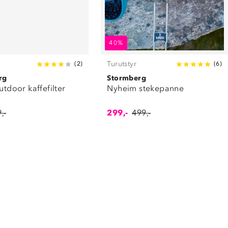
40%
Turutstyr
(
2
)
(
6
)
rg
Stormberg
outdoor kaffefilter
Nyheim stekepanne
,-
299,-
499,-