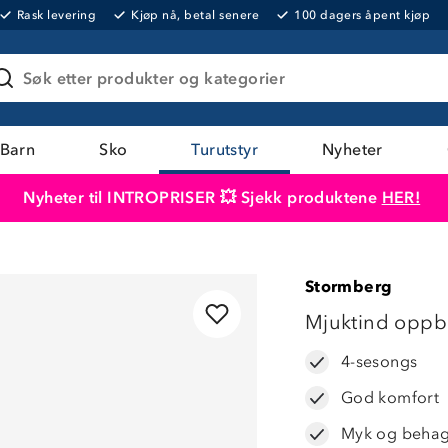
Rask levering
Kjøp nå, betal senere
100 dagers åpent kjøp
Søk etter produkter og kategorier
Barn
Sko
Turutstyr
Nyheter
Nyheter til INTROPRISER 💥 Sjekk produktene
HER!
Produktet er lagt i handlekurven
Til kassen
Stormberg
Mjuktind oppb
4-sesongs
God komfort
Myk og behag