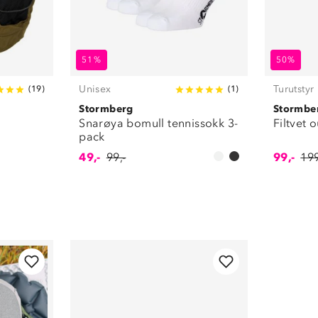
51%
50%
Unisex
Turutstyr
(
19
)
(
1
)
Stormberg
Stormbe
Snarøya bomull tennissokk 3-
Filtvet 
pack
49,-
99,-
99,-
199