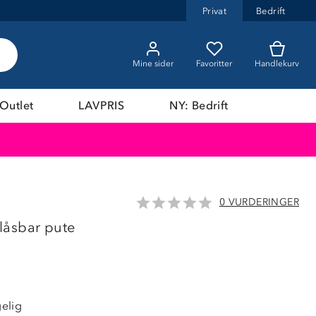
Privat
Bedrift
Mine sider
Favoritter
Handlekurv
Outlet
LAVPRIS
NY: Bedrift
0 VURDERINGER
låsbar pute
elig