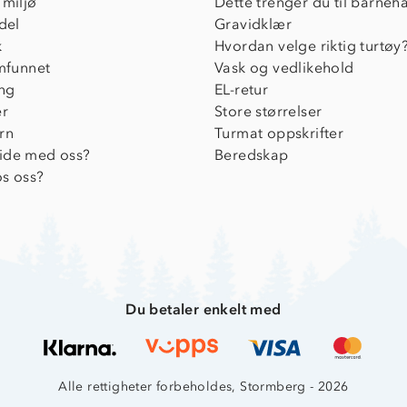
 miljø
Dette trenger du til barneh
del
Gravidklær
k
Hvordan velge riktig turtøy
amfunnet
Vask og vedlikehold
ing
EL-retur
er
Store størrelser
rn
Turmat oppskrifter
ide med oss?
Beredskap
s oss?
Du betaler enkelt med
Alle rettigheter forbeholdes, Stormberg - 2026