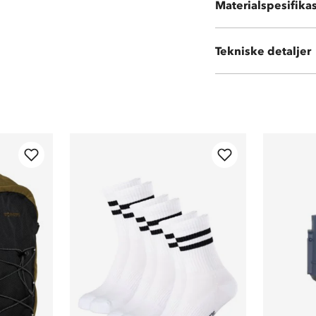
Materialspesifika
18 % polyamid
Tekniske detaljer
Vekt:
580 gram