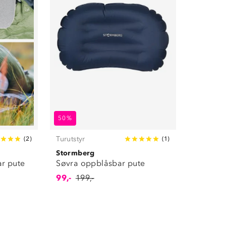
50%
Turutstyr
(
2
)
(
1
)
Stormberg
r pute
Søvra oppblåsbar pute
99,-
199,-