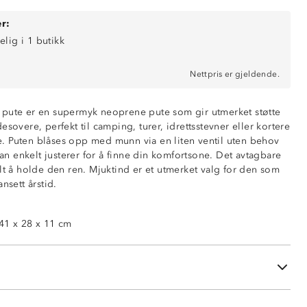
r:
elig i 1 butikk
Nettpris er gjeldende.
 pute er en supermyk neoprene pute som gir utmerket støtte
esovere, perfekt til camping, turer, idrettsstevner eller kortere
 Puten blåses opp med munn via en liten ventil uten behov
 kan enkelt justerer for å finne din komfortsone. Det avtagbare
lt å holde den ren. Mjuktind er et utmerket valg for den som
nsett årstid.
41 x 28 x 11 cm
ig
rygg- og sidesovere
 opppblåsing