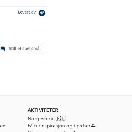
Levert av
Still et spørsmål
AKTIVITETER
Norgesferie 🇳🇴
ien
Få turinspirasjon og tips her⛰