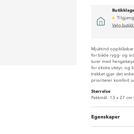
Butikklage
Tilgjeng
Velg butikk
Mjuktind oppblåsbar
for både rygg- og sid
turer med hengekøye.
for ekstra utstyr, og
trekket gjør det enke
prioriterer komfort ua
4-sesongs
Størrelse
God komfort
Pakkmål: 13 x 27 cm 
Myk og behagel
Avtagbart trekk
God støtte for 
Egenskaper
Liten ventil for
82 % nylon