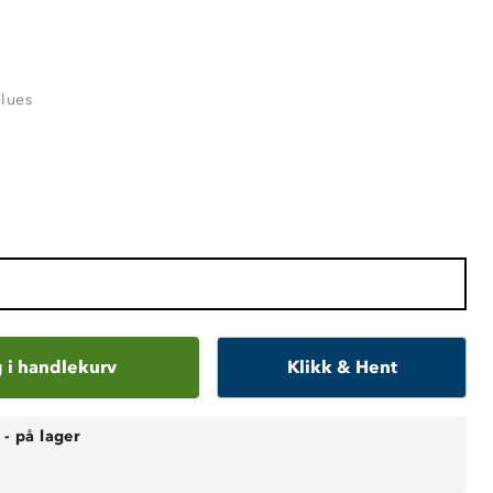
Blues
 i handlekurv
Klikk & Hent
-
på lager