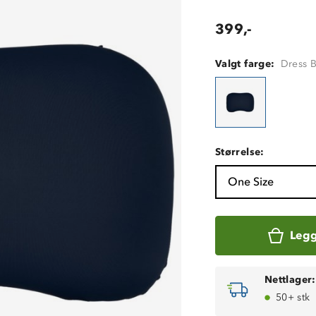
399,-
Valgt farge:
Dress 
Størrelse:
One Size
Legg
Nettlager:
50+ stk