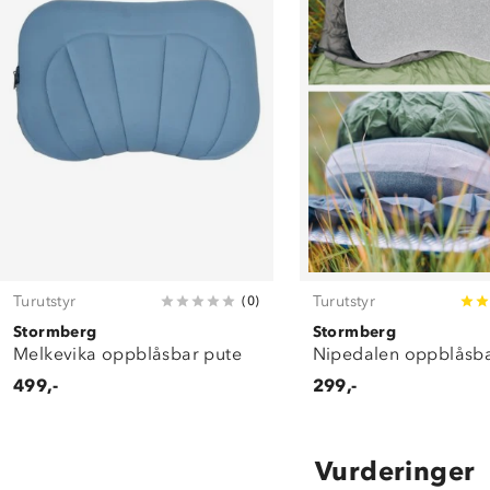
Turutstyr
Turutstyr
(
0
)
Stormberg
Stormberg
Melkevika oppblåsbar pute
Nipedalen oppblåsba
499,-
299,-
Vurderinger