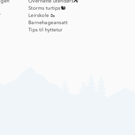
agen
Overnatte utendørs⛺
Storms turtips🐿️
?
Leirskole 🥾
Barnehageansatt
Tips til hyttetur