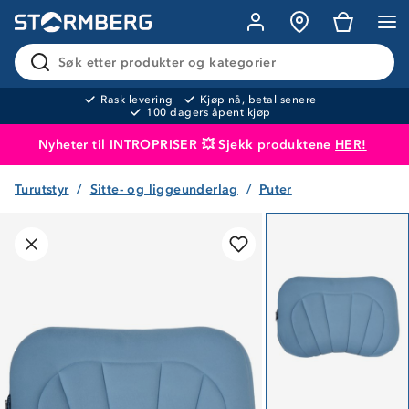
Søk etter produkter og kategorier
Rask levering
Kjøp nå, betal senere
100 dagers åpent kjøp
Nyheter til INTROPRISER 💥 Sjekk produktene
HER!
Turutstyr
Sitte- og liggeunderlag
Puter
Produktet er lagt i handlekurven
Til kassen