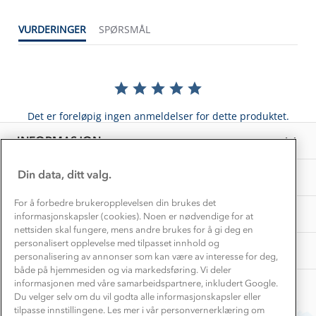
Dette trenger du til barnehagen
Konkurransevinnere
1% til samfunnet
VURDERINGER
SPØRSMÅL
Gravidklær
Kundeklubb
Inkludering
Hvordan velge riktig turtøy?
Norgesferie 🇳🇴
Våre butikker
Materialer
Vask og vedlikehold
Få turinspirasjon og tips her⛰
Bedrift, barnehage og SFO
Personvern
Det er foreløpig ingen anmeldelser for dette produktet.
EL-retur
Overnatte utendørs⛺
Presse
Samarbeide med oss?
INFORMASJON
Store størrelser
Storms turtips🐿️
Jobbe hos oss?
Turmat oppskrifter
Din data, ditt valg.
OM OSS
Leirskole 🥾
Beredskap
For å forbedre brukeropplevelsen din brukes det
Barnehageansatt
TIPS OG RÅD
informasjonskapsler (cookies). Noen er nødvendige for at
nettsiden skal fungere, mens andre brukes for å gi deg en
Tips til hyttetur
personalisert opplevelse med tilpasset innhold og
AKTIVITETER
personalisering av annonser som kan være av interesse for deg,
både på hjemmesiden og via markedsføring. Vi deler
informasjonen med våre samarbeidspartnere, inkludert Google.
Du velger selv om du vil godta alle informasjonskapsler eller
tilpasse innstillingene. Les mer i vår personvernerklæring om