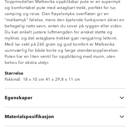
Toppmodellen Melkevika oppblåsbar pute er en supermyk
og komfortabel pute med avtagbart trekk, perfekt for tur,
camping og reise. Den fløyelsmyke overflaten gir en
"melkemyk" følelse, mens den kjølende funksjonen sikrer en
behagelig natts søvn, enten du sover på ryggen eller siden.
Du kan enkelt justere luftmengden for ønsket støtte og
mykhet, og det avtagbare trekket gjør rengjøring lettvint.
Med lav vekt på 260 gram og god komfort er Melkevika
uunnværlig for både korte og lange utendørsopplevelser.
Puten har en liten ventil for oppblåsing med munn, uten
4-sesongs
behov for ekstra utstyr.
Supermyk
Størrelse
Toppmodell
Pakkmål: 18 x 10 cm 41 x 29,8 x 11 cm
Avtagbart trekk
Kjølende effekt
God støtte for rygg- og sidesovere
Egenskaper
Liten ventil for opppblåsning
49 % polyester
38 % nylon
11 % polyamid
Materialspesifikasjon
2 % spandex