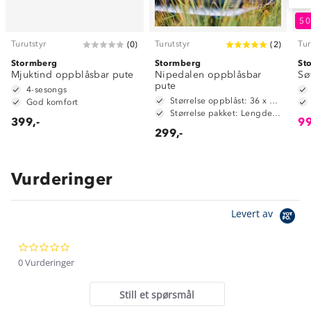
5
Turutstyr
Turutstyr
Tur
(
0
)
(
2
)
Stormberg
Stormberg
St
Mjuktind oppblåsbar pute
Nipedalen oppblåsbar
Sø
pute
4-sesongs
Størrelse oppblåst: 36 x 13 x 11 cm
God komfort
Størrelse pakket: Lengde 12 cm, diameter 8 cm
399,-
99
299,-
Vurderinger
Om Stormberg
Levert av
Verdigrunnlag
0.0
Klima og miljø
Trelagsprinsippet barn
star
0 Vurderinger
Kundeservice
rating
Etisk handel
Alt du trenger til Norgesferien
Still et spørsmål
Kontakt oss
Dyreetikk