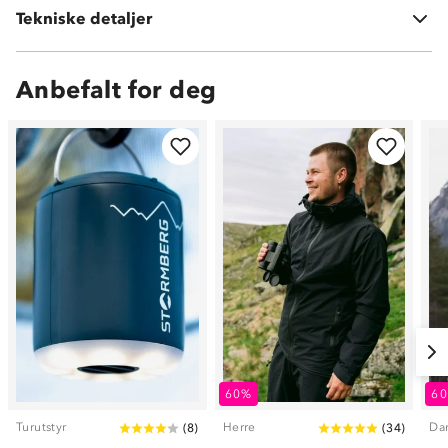
Tekniske detaljer
Vekt:
260 gram
Anbefalt for deg
60%
6
Turutstyr
Herre
Da
(
8
)
(
34
)