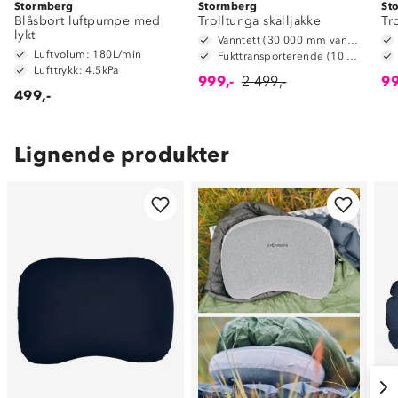
Stormberg
Stormberg
St
Blåsbort luftpumpe med
Trolltunga skalljakke
Tr
lykt
Vanntett (30 000 mm vannsøyle)
Luftvolum: 180L/min
Fukttransporterende (10 000 g/m2/24t)
Lufttrykk: 4.5kPa
999,-
2 499,-
99
499,-
Lignende produkter