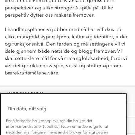
virksomhet. Et mangfold av ansatte gir oss flere
perspektiver og ulike strenger å spille på. Ulike
Klima og miljø
Trelagsprinsippet barn
perspektiv dytter oss raskere fremover.
Kundeservice
Etisk handel
Alt du trenger til Norgesferien
Kontakt oss
I handlingsplanen vi jobber med nå har vi fokus på
Dyreetikk
Dette trenger du til barnehagen
ulike mangfoldstyper; kjønn, kultur og identitet, alder
Konkurransevinnere
og funksjonsnivå. Den ferden og målsettingene vil vi
1% til samfunnet
Gravidklær
dele gjennom både nettside og blogg fremover. Vi
Kundeklubb
Inkludering
skal sette klare mål for vårt mangfoldsarbeid, fordi vi
Hvordan velge riktig turtøy?
Norgesferie 🇳🇴
Våre butikker
vet det gir økt innovasjon, vekst og støtter opp om
Materialer
Vask og vedlikehold
bærekraftsmålene våre.
Få turinspirasjon og tips her⛰
Bedrift, barnehage og SFO
Personvern
EL-retur
Overnatte utendørs⛺
Presse
Samarbeide med oss?
INFORMASJON
Store størrelser
Storms turtips🐿️
Jobbe hos oss?
Turmat oppskrifter
Din data, ditt valg.
OM OSS
Leirskole 🥾
Beredskap
For å forbedre brukeropplevelsen din brukes det
Barnehageansatt
TIPS OG RÅD
informasjonskapsler (cookies). Noen er nødvendige for at
nettsiden skal fungere, mens andre brukes for å gi deg en