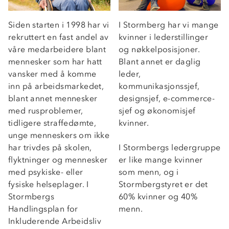
Siden starten i 1998 har vi
I Stormberg har vi mange
rekruttert en fast andel av
kvinner i lederstillinger
våre medarbeidere blant
og nøkkelposisjoner.
mennesker som har hatt
Blant annet er daglig
vansker med å komme
leder,
inn på arbeidsmarkedet,
kommunikasjonssjef,
blant annet mennesker
designsjef, e-commerce-
med rusproblemer,
sjef og økonomisjef
tidligere straffedømte,
kvinner.
unge menneskers om ikke
har trivdes på skolen,
I Stormbergs ledergruppe
flyktninger og mennesker
er like mange kvinner
med psykiske- eller
som menn, og i
fysiske helseplager. I
Stormbergstyret er det
Stormbergs
60% kvinner og 40%
Handlingsplan for
menn.
Inkluderende Arbeidsliv