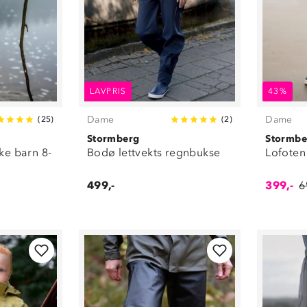
LAVPRIS
43%
Dame
Dame
(
25
)
(
2
)
Stormberg
Stormbe
ke barn 8-
Bodø lettvekts regnbukse
Lofoten
499,-
399,-
6