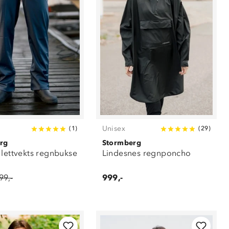
Unisex
(
1
)
(
29
)
rg
Stormberg
 lettvekts regnbukse
Lindesnes regnponcho
99,-
999,-