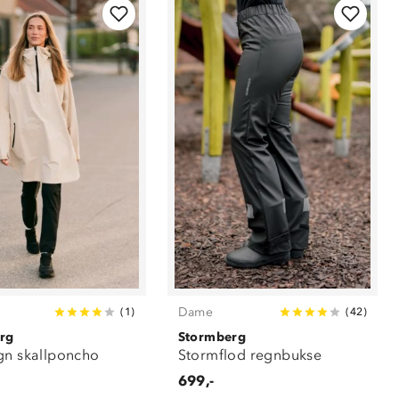
Dame
(
1
)
(
42
)
rg
Stormberg
gn skallponcho
Stormflod regnbukse
699,-