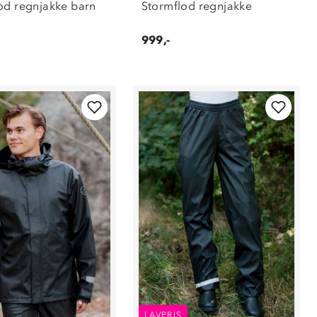
od regnjakke barn
Stormflod regnjakke
999,-
LAVPRIS