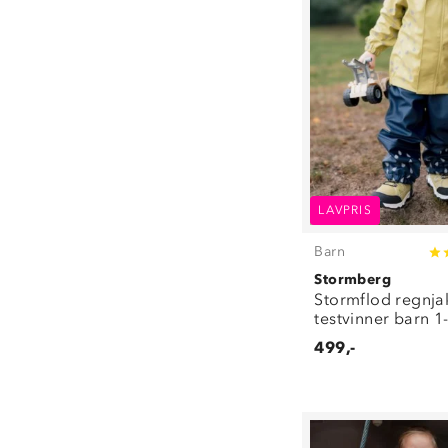
LAVPRIS
Barn
Stormberg
Stormflod regnja
testvinner barn 1
499,-