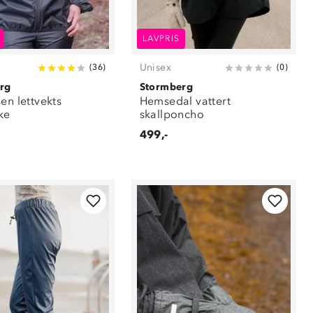
LAVPRIS
Unisex
(
36
)
(
0
)
rg
Stormberg
en lettvekts
Hemsedal vattert
ke
skallponcho
499,-