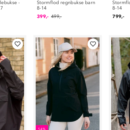
lebukse -
Stormflod regnbukse barn
Stormfl
-7
8-14
8-14
399,-
499,-
799,-
54%