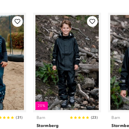
20%
Barn
Barn
(
31
)
(
23
)
Stormberg
Stormbe