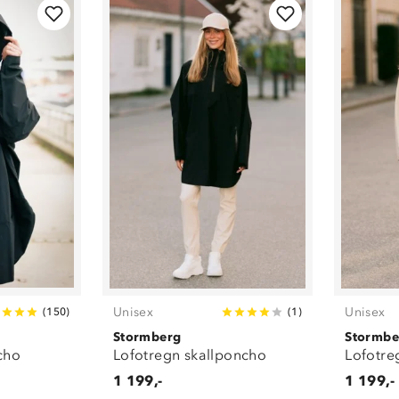
Unisex
(
23
)
Fleece
(
1
)
Hansker og
votter
(
5
)
Herre
(
19
)
Hodeplagg
(
6
)
Jakker
(
106
)
Mammaklær
(
4
)
Parkdresser
(
1
)
Regntøy
(
112
)
Sokker
(
1
)
Treningsklær
(
5
)
Unisex
Unisex
(
150
)
(
1
)
Stormberg
Stormbe
cho
Lofotregn skallponcho
Lofotre
1 199,-
1 199,-