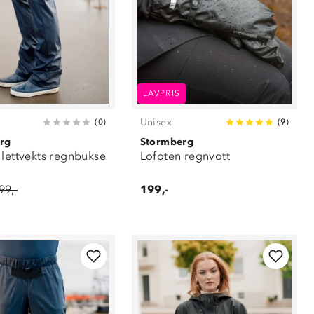
LAVPRIS
Unisex
(
0
)
(
9
)
rg
Stormberg
 lettvekts regnbukse
Lofoten regnvott
99,-
199,-