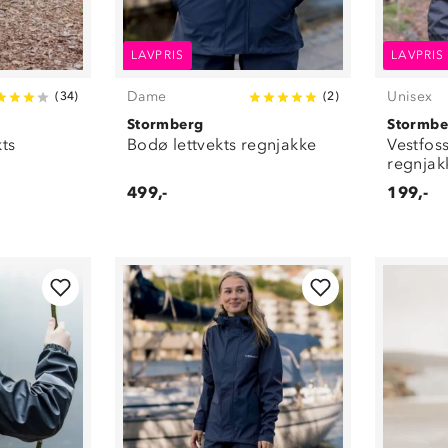
LAVPRIS
LAVPRIS
Dame
Unisex
(
34
)
(
2
)
Stormberg
Stormbe
kts
Bodø lettvekts regnjakke
Vestfoss
regnjak
499,-
199,-