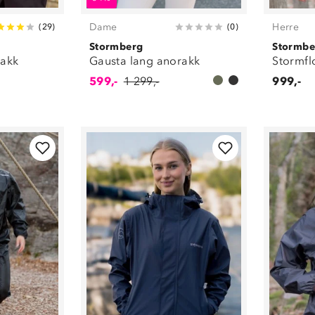
Dame
Herre
(
29
)
(
0
)
Stormberg
Stormbe
rakk
Gausta lang anorakk
Stormfl
599,-
1 299,-
999,-