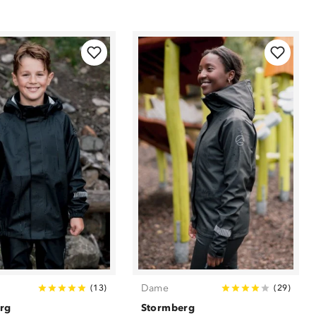
Dame
(
13
)
(
29
)
rg
Stormberg