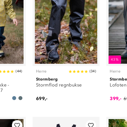
43%
Herre
Herre
(
44
)
(
34
)
Stormberg
Stormbe
kke -
Stormflod regnbukse
Lofoten
-7
699,-
399,-
6