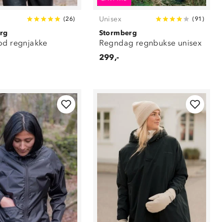
Unisex
(
26
)
(
91
)
rg
Stormberg
od regnjakke
Regndag regnbukse unisex
299,-