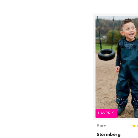
104
(
26
)
110
(
19
)
116
(
15
)
122
(
8
)
128
(
9
)
140
(
8
)
152
(
8
)
164
(
8
)
86/92
(
2
)
98/104
(
2
)
110/122
(
1
)
128/140
(
4
)
152/164
(
4
)
LAVPRIS
Barn
Stormberg