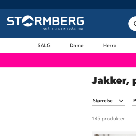
SALG
Dame
Herre
Jakker, 
Størrelse
P
XS
(
41
)
145
produkter
S
(
64
)
M
(
63
)