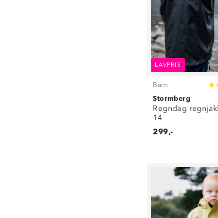
LAVPRIS
Barn
Stormberg
Regndag regnjak
14
299,-