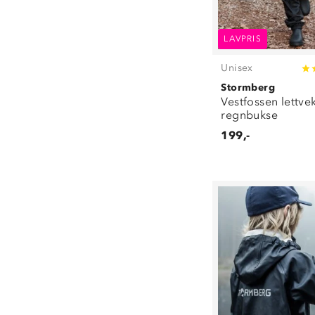
LAVPRIS
Unisex
Stormberg
Vestfossen lettve
regnbukse
199,-