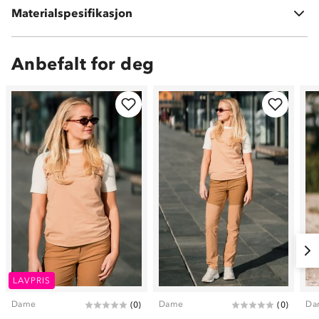
Materialspesifikasjon
6 % elastan
Anbefalt for deg
LAVPRIS
Dame
Dame
Da
(
0
)
(
0
)