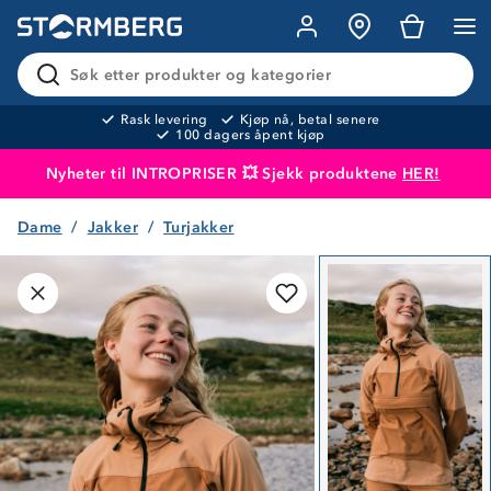
Søk etter produkter og kategorier
Rask levering
Kjøp nå, betal senere
100 dagers åpent kjøp
Nyheter til INTROPRISER 💥 Sjekk produktene
HER!
Dame
Jakker
Turjakker
Produktet er lagt i handlekurven
Til kassen