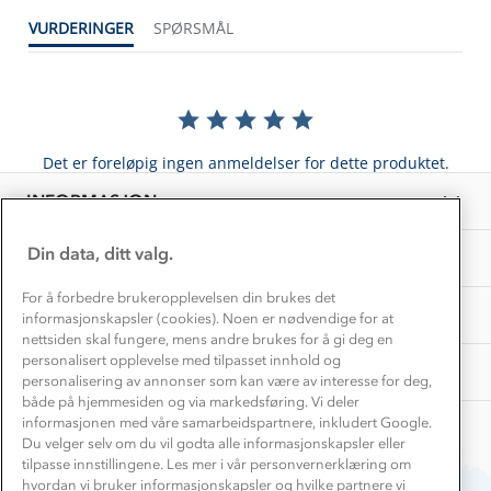
Konkurransevinnere
1% til samfunnet
VURDERINGER
SPØRSMÅL
Gravidklær
Kundeklubb
Inkludering
Hvordan velge riktig turtøy?
Norgesferie 🇳🇴
Våre butikker
Materialer
Vask og vedlikehold
Få turinspirasjon og tips her⛰
Bedrift, barnehage og SFO
Personvern
Det er foreløpig ingen anmeldelser for dette produktet.
EL-retur
Overnatte utendørs⛺
Presse
Samarbeide med oss?
INFORMASJON
Store størrelser
Storms turtips🐿️
Jobbe hos oss?
Turmat oppskrifter
Din data, ditt valg.
OM OSS
Leirskole 🥾
Beredskap
For å forbedre brukeropplevelsen din brukes det
Barnehageansatt
TIPS OG RÅD
informasjonskapsler (cookies). Noen er nødvendige for at
nettsiden skal fungere, mens andre brukes for å gi deg en
Tips til hyttetur
personalisert opplevelse med tilpasset innhold og
AKTIVITETER
personalisering av annonser som kan være av interesse for deg,
både på hjemmesiden og via markedsføring. Vi deler
informasjonen med våre samarbeidspartnere, inkludert Google.
Du velger selv om du vil godta alle informasjonskapsler eller
tilpasse innstillingene. Les mer i vår personvernerklæring om
hvordan vi bruker informasjonskapsler og hvilke partnere vi