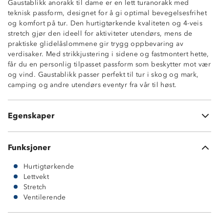
Gaustablikk anorakk til dame er en lett turanorakk med
teknisk passform, designet for å gi optimal bevegelsesfrihet
Teknisk passform
og komfort på tur. Den hurtigtørkende kvaliteten og 4-veis
Hurtigtørkende
stretch gjør den ideell for aktiviteter utendørs, mens de
4-veis stretch
praktiske glidelåslommene gir trygg oppbevaring av
Lettvekt
verdisaker. Med strikkjustering i sidene og fastmontert hette,
1 frontlomme med glidelås og flapp
får du en personlig tilpasset passform som beskytter mot vær
Strikkjustering nede i sidene
og vind. Gaustablikk passer perfekt til tur i skog og mark,
Fastmontert hette med 2-punktsjustering
camping og andre utendørs eventyr fra vår til høst.
Høy hals med glidelås
Hakebeskytter på glidelås
Knagghempe i nakken
Egenskaper
Borrelåsjustering på håndledd
Funksjoner
Hurtigtørkende
Lettvekt
Stretch
Ventilerende
94 % polyester