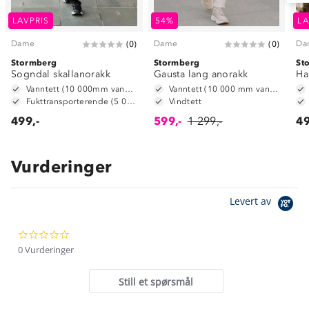
LAVPRIS
54%
LA
Dame
Dame
Da
(
0
)
(
0
)
Stormberg
Stormberg
St
Sogndal skallanorakk
Gausta lang anorakk
Ha
Vanntett (10 000mm vannsøyle)
Vanntett (10 000 mm vannsøyle)
Fukttransporterende (5 000g/m2/24t)
Vindtett
499,-
599,-
1 299,-
49
Vurderinger
Om Stormberg
Levert av
Verdigrunnlag
0.0
Klima og miljø
Trelagsprinsippet barn
star
0 Vurderinger
Kundeservice
rating
Etisk handel
Alt du trenger til Norgesferien
Still et spørsmål
Kontakt oss
Dyreetikk
Dette trenger du til barnehagen