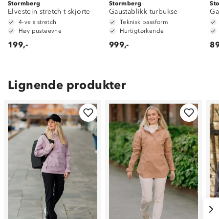
Stormberg
Stormberg
St
Elvestein stretch t-skjorte
Gaustablikk turbukse
Ga
4-veis stretch
Teknisk passform
Høy pusteevne
Hurtigtørkende
199,-
999,-
89
Lignende produkter