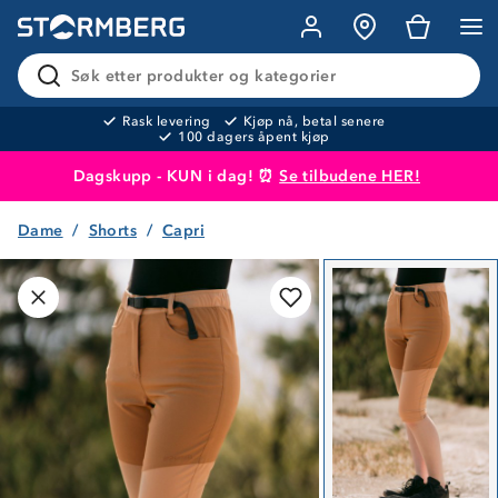
Søk etter produkter og kategorier
Rask levering
Kjøp nå, betal senere
100 dagers åpent kjøp
Dagskupp - KUN i dag! ⏰
Se tilbudene HER!
Dame
Shorts
Capri
Produktet er lagt i handlekurven
Til kassen