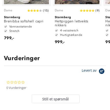
Dame
Dame
Da
(
15
)
(
9
)
Stormberg
Stormberg
St
Brenibba softshell capri
Hettpiggen lettvekts
He
nikkers
ni
Vannavstøtende
4-veisstretch
Stretch
Hurtigtørkende
799,-
999,-
99
Vurderinger
Om Stormberg
Levert av
Verdigrunnlag
0.0
Klima og miljø
Trelagsprinsippet barn
star
0 Vurderinger
Kundeservice
rating
Etisk handel
Alt du trenger til Norgesferien
Still et spørsmål
Kontakt oss
Dyreetikk
Dette trenger du til barnehagen
Konkurransevinnere