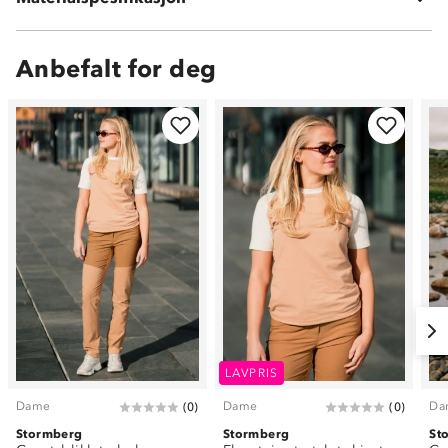
Anbefalt for deg
LAVPRIS
Dame
Dame
Da
(
0
)
(
0
)
Stormberg
Stormberg
St