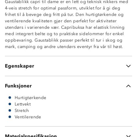
Gaustablikk capri til dame er en lett og teknisk nikkers med
4-veis stretch for optimal passform, utviklet for å gi deg
Teknisk passform
frihet til å bevege deg fritt på tur. Den hurtigtørkende og
Hurtigtørkende
ventilerende kvaliteten gjør den perfekt for aktiviteter
4-veis stretch
utendørs i varierende vær. Capribuksa har elastisk linning
Lettvekt
med integrert belte og to praktiske sidelommer for enkel
God pusteevne
oppbevaring. Gaustablikk passer perfekt til tur i skog og
Elastisk linning
mark, camping og andre utendørs eventyr fra vår til høst.
Integrert belte med 1 beltehempe
2 sidelommer
Enkel trykknapp i front med borrelås
Egenskaper
Elastisk kant bak kneet
Funksjoner
Hurtigtørkende
Lettvekt
Stretch
Ventilerende
94 % polyester
Materialspesifikasjon
6 % elastan