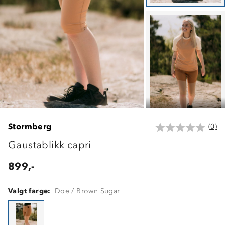
Stormberg
(0)
Gaustablikk capri
899,-
Valgt farge:
Doe / Brown Sugar