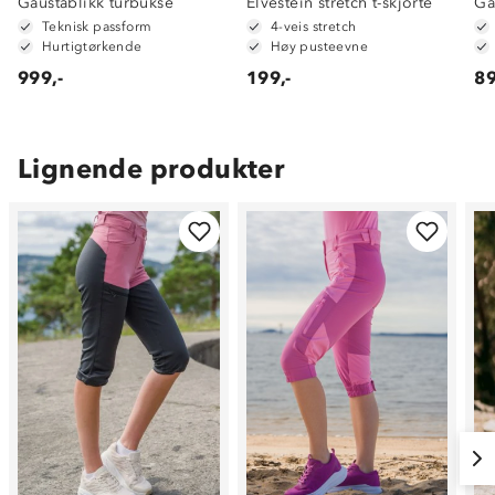
Gaustablikk turbukse
Elvestein stretch t-skjorte
Ga
Teknisk passform
4-veis stretch
Hurtigtørkende
Høy pusteevne
999,-
199,-
89
Lignende produkter