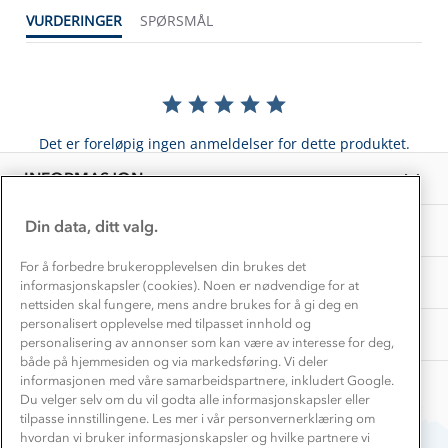
1% til samfunnet
VURDERINGER
SPØRSMÅL
Gravidklær
Kundeklubb
Inkludering
Hvordan velge riktig turtøy?
Norgesferie 🇳🇴
Våre butikker
Materialer
Vask og vedlikehold
Få turinspirasjon og tips her⛰
Bedrift, barnehage og SFO
Personvern
Det er foreløpig ingen anmeldelser for dette produktet.
EL-retur
Overnatte utendørs⛺
Presse
Samarbeide med oss?
INFORMASJON
Store størrelser
Storms turtips🐿️
Jobbe hos oss?
Turmat oppskrifter
Din data, ditt valg.
OM OSS
Leirskole 🥾
Beredskap
For å forbedre brukeropplevelsen din brukes det
Barnehageansatt
TIPS OG RÅD
informasjonskapsler (cookies). Noen er nødvendige for at
nettsiden skal fungere, mens andre brukes for å gi deg en
Tips til hyttetur
personalisert opplevelse med tilpasset innhold og
AKTIVITETER
personalisering av annonser som kan være av interesse for deg,
både på hjemmesiden og via markedsføring. Vi deler
informasjonen med våre samarbeidspartnere, inkludert Google.
Du velger selv om du vil godta alle informasjonskapsler eller
tilpasse innstillingene. Les mer i vår personvernerklæring om
hvordan vi bruker informasjonskapsler og hvilke partnere vi