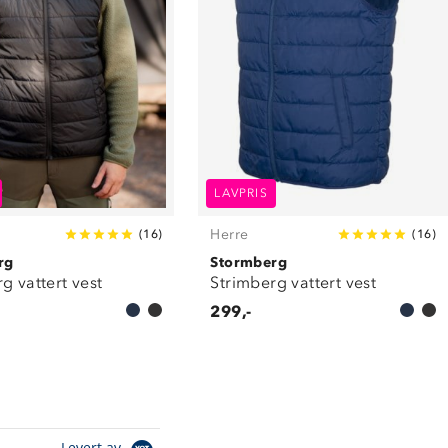
LAVPRIS
Herre
(
16
)
(
16
)
rg
Stormberg
g vattert vest
Strimberg vattert vest
299,-
Levert av