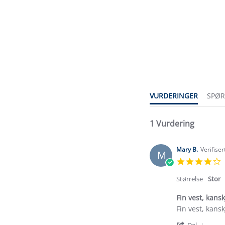
4.0
star
rating
VURDERINGER
SPØ
1 Vurdering
Mary B.
Verifise
M
4
s
r
Størrelse
Stor
Fin vest, kanskj
Review
review
Fin vest, kanskj
by
stating
'
Del