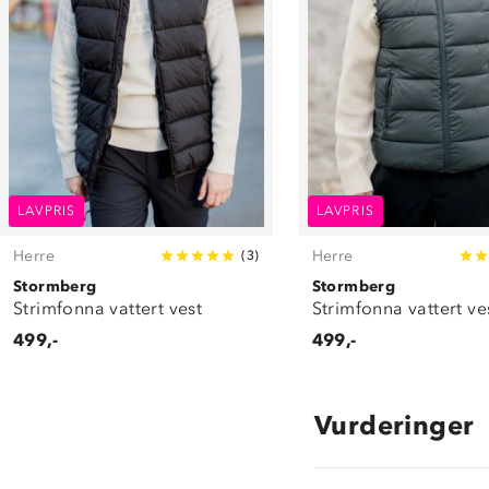
LAVPRIS
LAVPRIS
Herre
Herre
(
3
)
Stormberg
Stormberg
Strimfonna vattert vest
Strimfonna vattert ve
499,-
499,-
Vurderinger