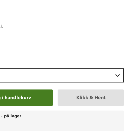
ck
 i handlekurv
Klikk & Hent
-
på lager