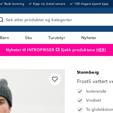
Rask levering
Kjøp nå, betal senere
100 dagers åpent kjøp
Søk etter produkter og kategorier
Barn
Sko
Turutstyr
Nyheter
Nyheter til INTROPRISER 💥 Sjekk produktene
HER!
Produktet er lagt i handlekurven
Til kassen
Stormberg
LAVPRIS
Frostli vattert v
Isolerende
Vindtett
To glidelåsl