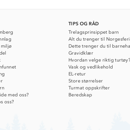
e
ew
TIPS OG RÅD
mberg
Trelagsprinsippet barn
nnlag
Alt du trenger til Norgesfer
 miljø
Dette trenger du til barneh
del
Gravidklær
k
Hvordan velge riktig turtøy
amfunnet
Vask og vedlikehold
ing
EL-retur
er
Store størrelser
rn
Turmat oppskrifter
ide med oss?
Beredskap
s oss?