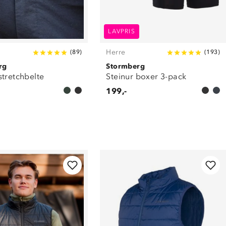
LAVPRIS
Herre
(
89
)
(
193
)
rg
Stormberg
stretchbelte
Steinur boxer 3-pack
199,-