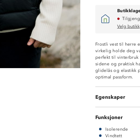
Butikklage
Tilgjeng
Velg butikk
Frostli vest til herre
virkelig holde deg v
perfekt til vinterbru
sidene og praktisk h
Isolerende
glidelås og elastikk 
Vindtett
optimal passform.
To glidelåslom
YKK-glidelås
Strikkjustering 
Egenskaper
Elastiske avslut
Funksjoner
Isolerende
Vindtett