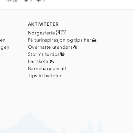
AKTIVITETER
Norgesferie 🇳🇴
ien
Få turinspirasjon og tips her⛰
agen
Overnatte utendørs⛺
Storms turtips🐿️
?
Leirskole 🥾
Barnehageansatt
Tips til hyttetur