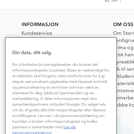
Mary
Fin
Shar
B.
vest,
Revi
on
kanskje
by
7
litt
Mary
Jan
stor
INFORMASJON
OM OSS
B.
2026
on
Kundeservice
Om Stor
7
Kontakt oss
Verdigru
Jan
2026
Konkurransevinnere
Klima og
Din data, ditt valg.
Kundeklubb
Etisk han
Våre butikker
Dyreetik
For å forbedre brukeropplevelsen din brukes det
Bedrift, barnehage og SFO
1% til s
informasjonskapsler (cookies). Noen er nødvendige for
Presse
Inkluder
at nettsiden skal fungere, mens andre brukes for å gi
deg en personalisert opplevelse med tilpasset innhold
Material
og personalisering av annonser som kan være av
Personve
interesse for deg, både på hjemmesiden og via
Samarbe
markedsføring. Vi deler informasjonen med våre
Jobbe ho
samarbeidspartnere, inkludert Google. Du velger selv
om du vil godta alle informasjonskapsler eller tilpasse
innstillingene. Les mer i vår personvernerklæring om
hvordan vi bruker informasjonskapsler og hvilke
partnere vi samarbeider med.
Les vår
personvernserklæring