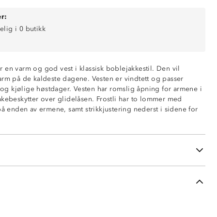
r:
elig i 0 butikk
 er en varm og god vest i klassisk boblejakkestil. Den vil
arm på de kaldeste dagene. Vesten er vindtett og passer
k og kjølige høstdager. Vesten har romslig åpning for armene i
akebeskytter over glidelåsen. Frostli har to lommer med
på enden av ermene, samt strikkjustering nederst i sidene for
mer
nederst
ninger