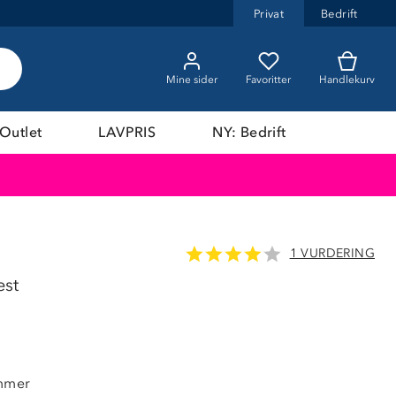
Privat
Bedrift
Mine sider
Favoritter
Handlekurv
Outlet
LAVPRIS
NY: Bedrift
1 VURDERING
LAVPRIS
est
ommer