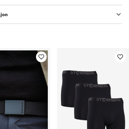
 nylon
sjon
 polyester