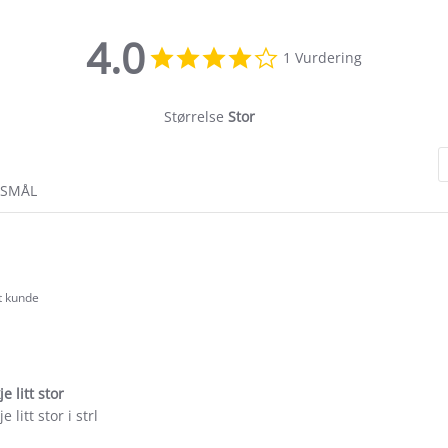
4.0
4.0
1 Vurdering
star
rating
Størrelse
Stor
RSMÅL
rt kunde
.0
tar
ating
e litt stor
e litt stor i strl