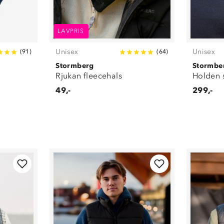
LAVPRIS
Unisex
Unisex
(
91
)
(
64
)
Stormberg
Stormbe
Rjukan fleecehals
Holden 
49,-
299,-