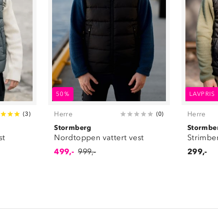
50%
LAVPRIS
Herre
Herre
(
3
)
(
0
)
Stormberg
Stormbe
st
Nordtoppen vattert vest
Strimber
499,-
999,-
299,-