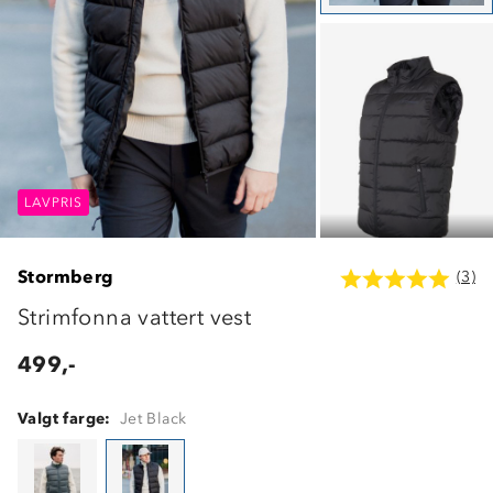
LAVPRIS
LAVPRIS
LAVPRIS
Stormberg
(3)
Strimfonna vattert vest
499,-
Valgt farge:
Jet Black