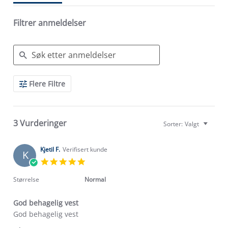
Filtrer anmeldelser
Search
Flere Filtre
Reviews
3 Vurderinger
Sorter:
Valgt
Kjetil F.
Verifisert kunde
K
5.0
star
rating
Størrelse
Normal
God behagelig vest
Review
review
God behagelig vest
by
stating