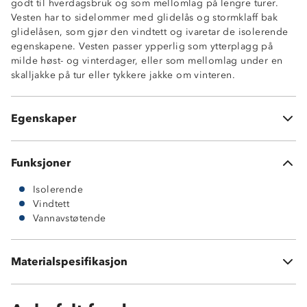
godt til hverdagsbruk og som mellomlag på lengre turer.
Vesten har to sidelommer med glidelås og stormklaff bak
Vindtett
glidelåsen, som gjør den vindtett og ivaretar de isolerende
Isolerende
egenskapene. Vesten passer ypperlig som ytterplagg på
YKK-glidelås
milde høst- og vinterdager, eller som mellomlag under en
Vannavstøtende
skalljakke på tur eller tykkere jakke om vinteren.
Stormklaff bak glidelås
Elastikk
Høy krage med hakebeskytter
Egenskaper
Iso-Pad Light™
Funksjoner
Isolerende
Vindtett
Vannavstøtende
Materialspesifikasjon
100 % polyester