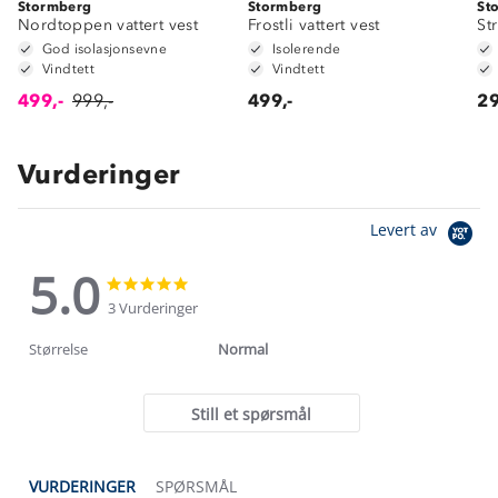
Stormberg
Stormberg
St
Nordtoppen vattert vest
Frostli vattert vest
St
God isolasjonsevne
Isolerende
Vindtett
Vindtett
499,-
999,-
499,-
29
Vurderinger
Levert av
5.0
5.0
5.0
star
star
3 Vurderinger
rating
rating
Størrelse
Normal
Still et spørsmål
VURDERINGER
SPØRSMÅL