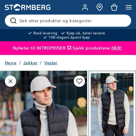
Søk etter produkter og kategorier
Rask levering
Kjøp nå, betal senere
100 dagers åpent kjøp
Nyheter til INTROPRISER 💥 Sjekk produktene
HER!
Herre
Jakker
Vester
Produktet er lagt i handlekurven
Til kassen