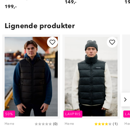
149,-
19
199,-
Lignende produkter
50%
LAVPRIS
LA
Herre
Herre
He
(
0
)
(
1
)