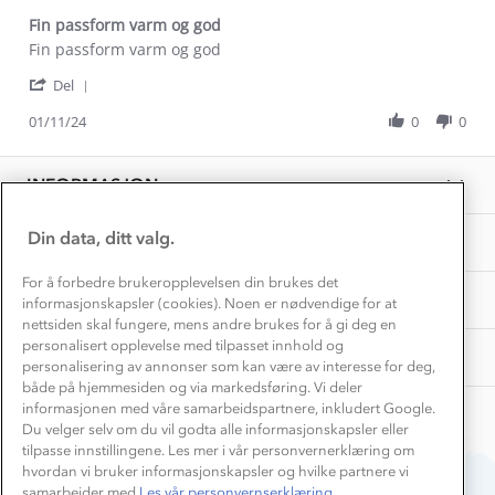
1% til samfunnet
Gravidklær
Fin passform varm og god
Kundeklubb
Inkludering
Review
review
Fin passform varm og god
Hvordan velge riktig turtøy?
by
stating
Norgesferie 🇳🇴
Våre butikker
'
kim
Fin
Del
Materialer
Share
Vask og vedlikehold
g.
passform
Få turinspirasjon og tips her⛰
Bedrift, barnehage og SFO
Review
01/11/24
0
0
on
varm
Personvern
by
1
og
EL-retur
kim
Overnatte utendørs⛺
Nov
god
Presse
g.
Samarbeide med oss?
2024
INFORMASJON
Store størrelser
on
Storms turtips🐿️
1
Jobbe hos oss?
Nov
Turmat oppskrifter
Din data, ditt valg.
OM OSS
Leirskole 🥾
2024
Beredskap
For å forbedre brukeropplevelsen din brukes det
Barnehageansatt
TIPS OG RÅD
informasjonskapsler (cookies). Noen er nødvendige for at
nettsiden skal fungere, mens andre brukes for å gi deg en
Tips til hyttetur
personalisert opplevelse med tilpasset innhold og
AKTIVITETER
personalisering av annonser som kan være av interesse for deg,
både på hjemmesiden og via markedsføring. Vi deler
informasjonen med våre samarbeidspartnere, inkludert Google.
Du velger selv om du vil godta alle informasjonskapsler eller
tilpasse innstillingene. Les mer i vår personvernerklæring om
hvordan vi bruker informasjonskapsler og hvilke partnere vi
samarbeider med.
Les vår personvernserklæring