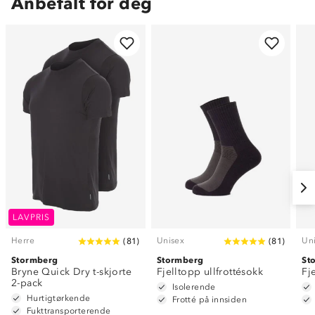
Anbefalt for deg
LAVPRIS
Herre
Unisex
Un
(
81
)
(
81
)
Stormberg
Stormberg
St
Bryne Quick Dry t-skjorte
Fjelltopp ullfrottésokk
Fj
2-pack
Isolerende
Hurtigtørkende
Frotté på innsiden
Fukttransporterende