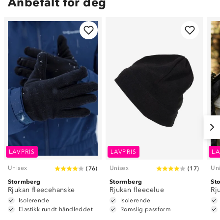
Anbefalt for deg
LAVPRIS
LAVPRIS
LA
Unisex
Unisex
Un
(
76
)
(
17
)
Stormberg
Stormberg
St
Rjukan fleecehanske
Rjukan fleecelue
Rj
Isolerende
Isolerende
Elastikk rundt håndleddet
Romslig passform