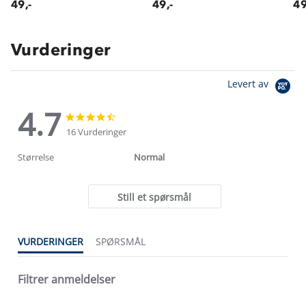
49,-
49,-
49
Vurderinger
Levert av
4.7
4.7
4.7
star
star
16 Vurderinger
rating
rating
Størrelse
Normal
Still et spørsmål
VURDERINGER
SPØRSMÅL
Filtrer anmeldelser