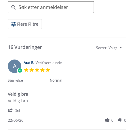
Search
Flere Filtre
Reviews
16 Vurderinger
Sorter:
Valgt
Aud E.
Verifisert kunde
A
5.0
star
rating
Størrelse
Normal
Veldig bra
Review
review
Veldig bra
by
stating
'
Aud
Veldig
Del
Share
E.
bra
Review
22/06/26
0
0
on
by
22
Aud
Jun