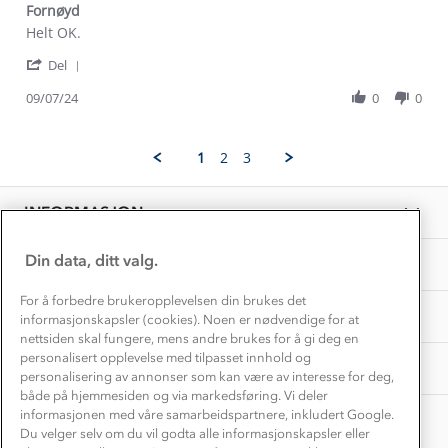
Dyreetikk
Fornøyd
Dette trenger du til barnehagen
Review
review
Helt OK.
Konkurransevinnere
1% til samfunnet
by
stating
Gravidklær
'
Kai
Fornøyd
Del
Kundeklubb
Share
R.
Inkludering
Review
Hvordan velge riktig turtøy?
09/07/24
0
0
on
Norgesferie 🇳🇴
Våre butikker
by
9
Materialer
Kai
Jul
Vask og vedlikehold
R.
Få turinspirasjon og tips her⛰
2024
Bedrift, barnehage og SFO
1
2
3
on
Personvern
EL-retur
9
Overnatte utendørs⛺
Presse
Jul
Samarbeide med oss?
INFORMASJON
2024
Store størrelser
Storms turtips🐿️
Jobbe hos oss?
Turmat oppskrifter
Din data, ditt valg.
OM OSS
Leirskole 🥾
Beredskap
For å forbedre brukeropplevelsen din brukes det
Barnehageansatt
TIPS OG RÅD
informasjonskapsler (cookies). Noen er nødvendige for at
nettsiden skal fungere, mens andre brukes for å gi deg en
Tips til hyttetur
personalisert opplevelse med tilpasset innhold og
AKTIVITETER
personalisering av annonser som kan være av interesse for deg,
både på hjemmesiden og via markedsføring. Vi deler
informasjonen med våre samarbeidspartnere, inkludert Google.
Du velger selv om du vil godta alle informasjonskapsler eller