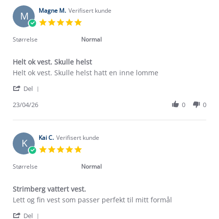
E.
2026
on
Magne M.
Verifisert kunde
M
22
5.0
Jun
star
2026
rating
Størrelse
Normal
Helt ok vest. Skulle helst
Review
review
Helt ok vest. Skulle helst hatt en inne lomme
by
stating
'
Magne
Helt
Del
Share
M.
ok
Review
23/04/26
0
0
on
vest.
by
23
Skulle
Magne
Apr
helst
M.
2026
on
Kai C.
Verifisert kunde
K
23
5.0
Apr
star
2026
rating
Størrelse
Normal
Strimberg vattert vest.
Review
review
Lett og fin vest som passer perfekt til mitt formål
by
stating
'
Kai
Strimberg
Del