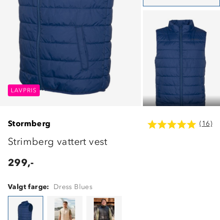
LAVPRIS
LAVPRIS
LAVPRIS
Stormberg
(16)
Strimberg vattert vest
299,-
Valgt farge:
Dress Blues