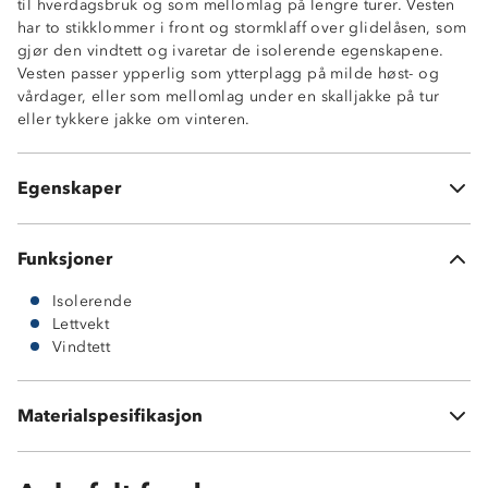
til hverdagsbruk og som mellomlag på lengre turer. Vesten
har to stikklommer i front og stormklaff over glidelåsen, som
gjør den vindtett og ivaretar de isolerende egenskapene.
Vesten passer ypperlig som ytterplagg på milde høst- og
Vindtett
vårdager, eller som mellomlag under en skalljakke på tur
Isolerende
eller tykkere jakke om vinteren.
Lettvekt
Stormklaff på glidelås
YKK-glidelås
Egenskaper
Iso Pad Light-vattering
Funksjoner
Isolerende
Lettvekt
Vindtett
Ytterstoff: 100 % nylon
Innside: 100 % polyester
Materialspesifikasjon
Vattering: 10 % polyester