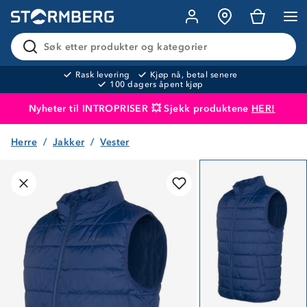
Søk etter produkter og kategorier
Rask levering
Kjøp nå, betal senere
100 dagers åpent kjøp
Nyheter til INTROPRISER 💥 Sjekk produktene
HER!
Herre
Jakker
Vester
Produktet er lagt i handlekurven
Til kassen