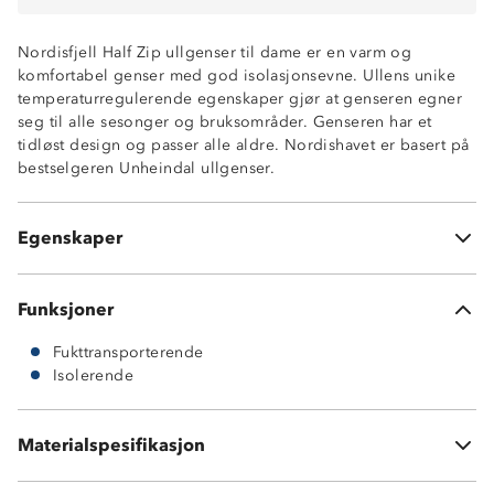
Nordisfjell Half Zip ullgenser til dame er en varm og
komfortabel genser med god isolasjonsevne. Ullens unike
temperaturregulerende egenskaper gjør at genseren egner
seg til alle sesonger og bruksområder. Genseren har et
God isolasjonsevne
tidløst design og passer alle aldre. Nordishavet er basert på
55% ull og 45% akryl
bestselgeren Unheindal ullgenser.
Temperaturregulerende
Fukttransporterende
Høy hals med glidelåsåpning
Egenskaper
Slitesterk
Funksjoner
Fukttransporterende
Isolerende
Materialspesifikasjon
55% ull og 45% akryl