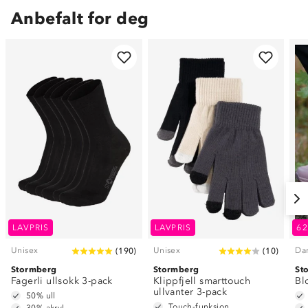
Anbefalt for deg
LAVPRIS
LAVPRIS
6
Unisex
Unisex
Da
(
190
)
(
10
)
Stormberg
Stormberg
St
Fagerli ullsokk 3-pack
Klippfjell smarttouch
Bl
ullvanter 3-pack
50% ull
Touch-funksjon
30% akryl