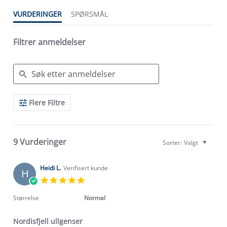
VURDERINGER
SPØRSMÅL
Filtrer anmeldelser
Search
Flere Filtre
Reviews
9 Vurderinger
Sorter:
Valgt
Heidi L.
Verifisert kunde
H
5.0
star
rating
Størrelse
Normal
Nordisfjell ullgenser