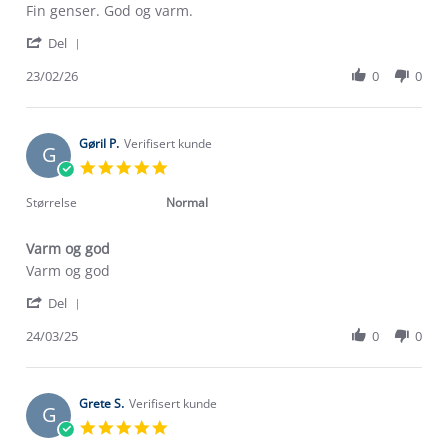
Review
review
Fin genser. God og varm.
by
stating
'
Heidi
Nordisfjell
Del
Share
L.
ullgenser
Review
23/02/26
0
0
on
by
23
Heidi
Feb
L.
2026
on
Gøril P.
Verifisert kunde
G
23
5.0
Feb
star
2026
rating
Størrelse
Normal
Varm og god
Review
review
Varm og god
by
stating
'
Gøril
Varm
Del
Share
P.
og
Review
24/03/25
0
0
on
god
by
24
Gøril
Mar
P.
2025
on
Grete S.
Verifisert kunde
G
24
5.0
Mar
star