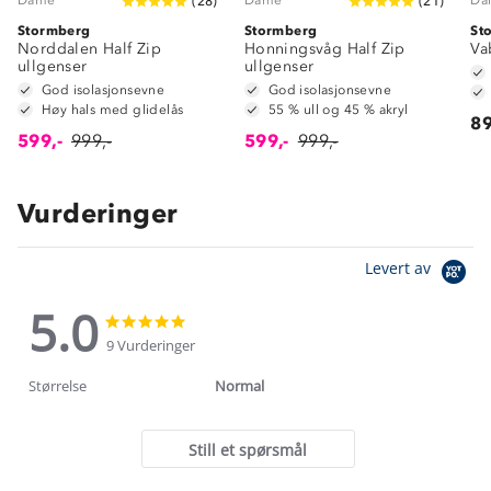
(
28
)
(
21
)
Stormberg
Stormberg
St
Norddalen Half Zip
Honningsvåg Half Zip
Va
ullgenser
ullgenser
God isolasjonsevne
God isolasjonsevne
Høy hals med glidelås
55 % ull og 45 % akryl
89
599,-
999,-
599,-
999,-
Vurderinger
Levert av
5.0
5.0
5.0
star
star
9 Vurderinger
rating
rating
Størrelse
Normal
Still et spørsmål