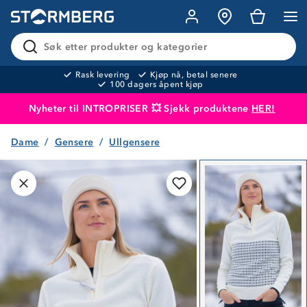
Søk etter produkter og kategorier
Rask levering
Kjøp nå, betal senere
100 dagers åpent kjøp
Nyheter til INTROPRISER 💥 Sjekk produktene
HER!
Dame
Gensere
Ullgensere
Produktet er lagt i handlekurven
Til kassen