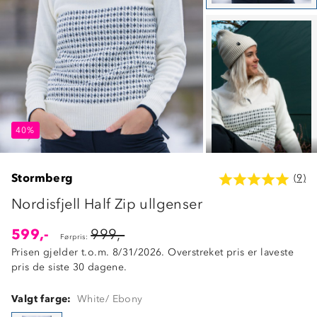
40%
40%
40%
Stormberg
(9)
Nordisfjell Half Zip ullgenser
599,-
999,-
Førpris:
Prisen gjelder t.o.m. 8/31/2026. Overstreket pris er laveste
pris de siste 30 dagene.
Valgt farge:
White/ Ebony