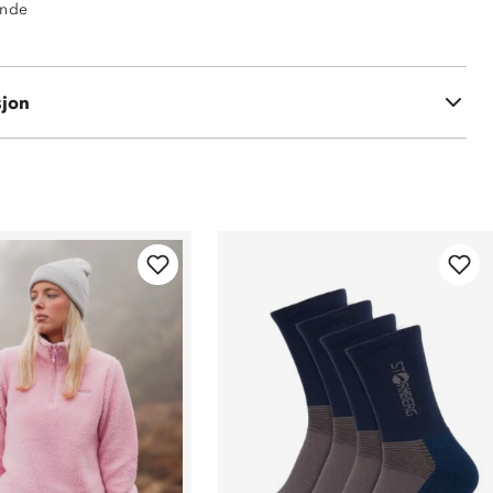
ende
sjon
akryl