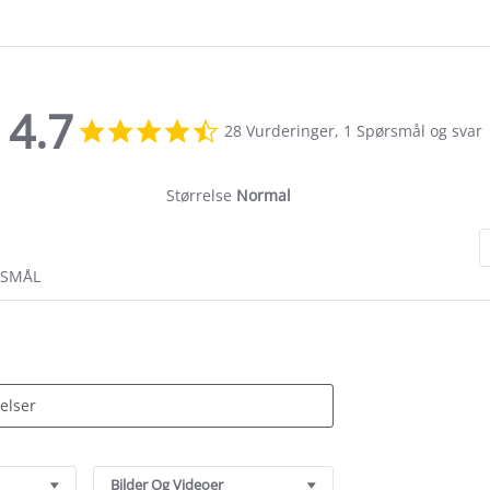
4.7
4.7
28 Vurderinger, 1 Spørsmål og svar
star
rating
Størrelse
Normal
RSMÅL
Bilder Og Videoer