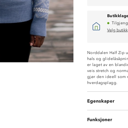
Butikklage
Tilgjeng
Velg butikk
Norddalen Half Zip u
hals og glidelåsåpni
er laget av en blandi
veis stretch og norm
gjør den ideell som m
God isolasjons
hverdagsplagg.
Høy hals med gl
4-veis stretch
YKK©-glidelås
Egenskaper
Normal passfor
Funksjoner