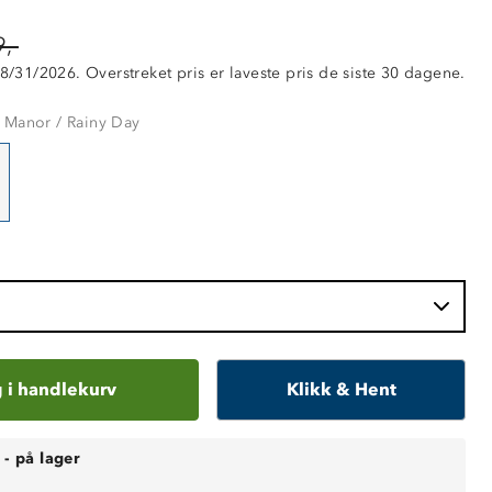
,-
 8/31/2026. Overstreket pris er laveste pris de siste 30 dagene.
 Manor / Rainy Day
 i handlekurv
Klikk & Hent
-
på lager