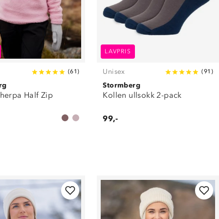
LAVPRIS
Unisex
(
61
)
(
91
)
rg
Stormberg
herpa Half Zip
Kollen ullsokk 2-pack
99,-