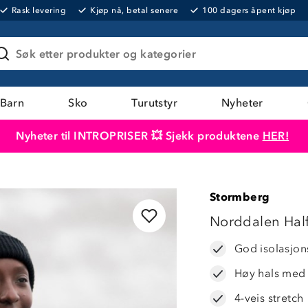
Rask levering
Kjøp nå, betal senere
100 dagers åpent kjøp
Søk etter produkter og kategorier
Barn
Sko
Turutstyr
Nyheter
Nyheter til INTROPRISER 💥 Sjekk produktene
HER!
Produktet er lagt i handlekurven
Til kassen
Stormberg
40%
Norddalen Half
God isolasjo
Høy hals med 
4-veis stretch