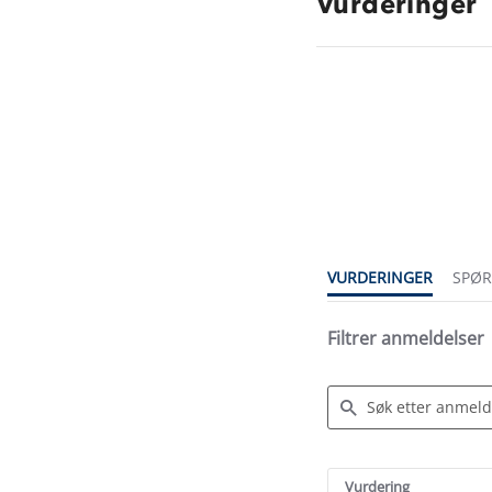
Vurderinger
4.7
star
rating
VURDERINGER
SPØ
Filtrer anmeldelser
Search
Reviews
Vurdering