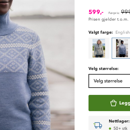
599,-
999
Førpris:
Prisen gjelder t.o.m.
Valgt farge:
English
Velg størrelse:
Velg størrelse
Legg
Nettlager:
50+ stk