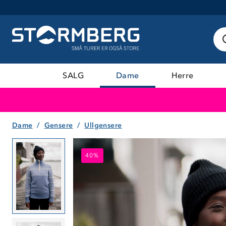
SALG
Dame
Herre
Dame
Gensere
Ullgensere
40%
40%