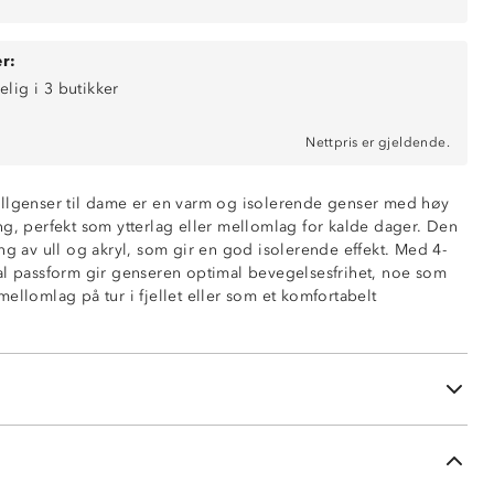
r:
elig i 3 butikker
Nettpris er gjeldende.
llgenser til dame er en varm og isolerende genser med høy
ng, perfekt som ytterlag eller mellomlag for kalde dager. Den
ng av ull og akryl, som gir en god isolerende effekt. Med 4-
al passform gir genseren optimal bevegelsesfrihet, noe som
ellomlag på tur i fjellet eller som et komfortabelt
evne
idelås
m