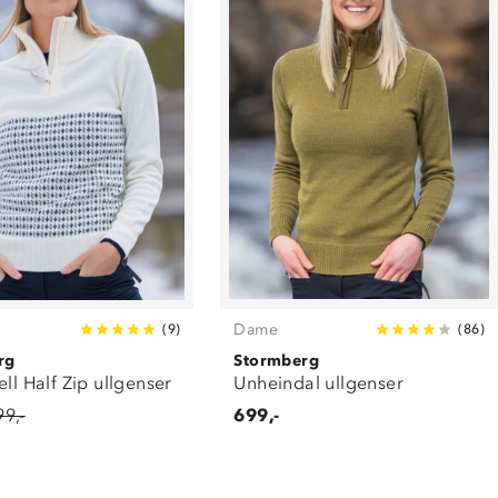
Dame
(
9
)
(
86
)
rg
Stormberg
ell Half Zip ullgenser
Unheindal ullgenser
99,-
699,-