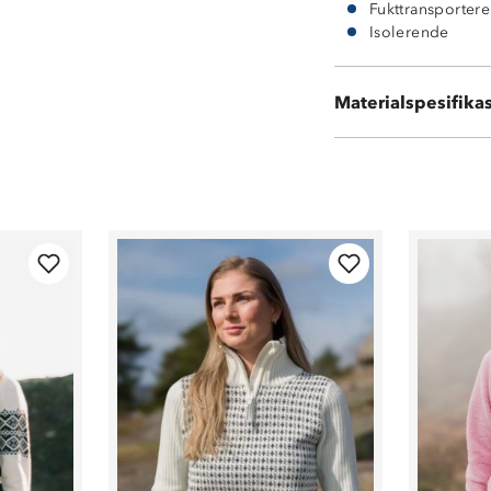
Fukttransporter
Isolerende
Materialspesifika
55% ull og 45% 