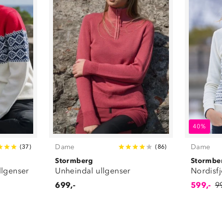
40%
Dame
Dame
(
37
)
(
86
)
Stormberg
Stormbe
llgenser
Unheindal ullgenser
Nordisfj
699,-
599,-
9