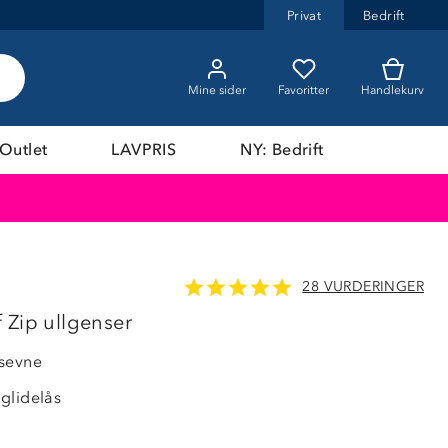
Privat
Bedrift
Mine sider
Favoritter
Handlekurv
Outlet
LAVPRIS
NY: Bedrift
28 VURDERINGER
40%
 Zip ullgenser
nsevne
glidelås