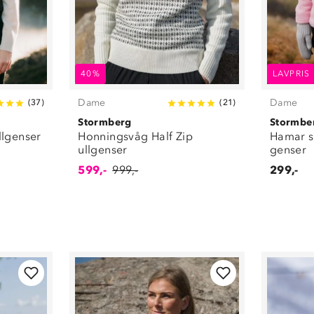
40%
LAVPRIS
Dame
Dame
(
37
)
(
21
)
Stormberg
Stormbe
llgenser
Honningsvåg Half Zip
Hamar s
ullgenser
genser
599,-
999,-
299,-