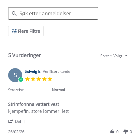
Search
Flere Filtre
Reviews
5 Vurderinger
Sorter:
Valgt
Solveig E.
Verifisert kunde
S
5.0
star
rating
Størrelse
Normal
Strimfonnna vattert vest
Review
review
kjempefin, store lommer, lett
by
stating
'
Solveig
Strimfonnna
Del
Share
E.
vattert
Review
26/02/26
0
0
on
vest
by
26