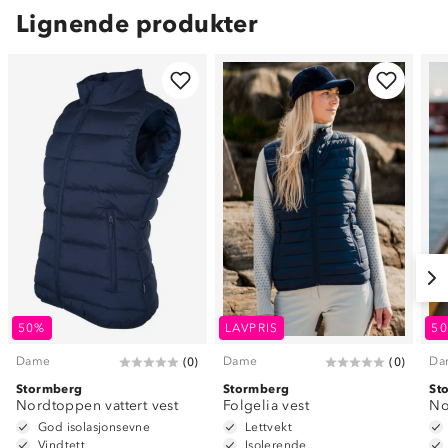
Lignende produkter
50%
LAVPRIS
5
Dame
Dame
Da
(
0
)
(
0
)
Stormberg
Stormberg
St
Nordtoppen vattert vest
Folgelia vest
No
God isolasjonsevne
Lettvekt
Vindtett
Isolerende