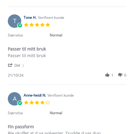
by
24
Venke
Oct
A.
2024
on
Tone H.
Verifisert kunde
T
24
5.0
Oct
star
2024
rating
Størrelse
Normal
Passer til mitt bruk
Review
review
Passer til mitt bruk
by
stating
'
Tone
Passer
Del
Share
H.
til
Review
21/10/24
1
0
on
mitt
by
21
bruk
Tone
Oct
H.
2024
on
Anne-heidi N.
Verifisert kunde
A
21
4.0
Oct
star
2024
rating
Størrelse
Normal
Om Stormberg
Fin passform
Review
review
Ble skuffet at d va polyester. Trudde d var dun .