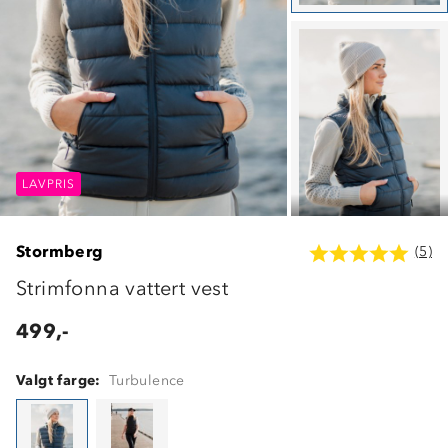
LAVPRIS
LAVPRIS
LAVPRIS
Stormberg
(5)
Strimfonna vattert vest
499,-
Valgt farge:
Turbulence