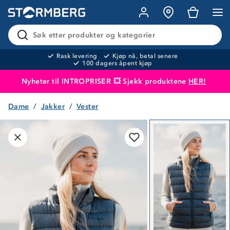
Søk etter produkter og kategorier
Rask levering
Kjøp nå, betal senere
100 dagers åpent kjøp
Nyheter til INTROPRISER 💥 Sjekk produktene
HER!
Dame
Jakker
Vester
Produktet er lagt i handlekurven
Til kassen