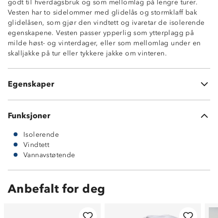
godt til hverdagsbruk og som mellomlag på lengre turer.
Vindtett
Vesten har to sidelommer med glidelås og stormklaff bak
Isolerende
glidelåsen, som gjør den vindtett og ivaretar de isolerende
YKK-glidelås
egenskapene. Vesten passer ypperlig som ytterplagg på
Vannavstøtende
milde høst- og vinterdager, eller som mellomlag under en
Stormklaff bak glidelås
skalljakke på tur eller tykkere jakke om vinteren.
Elastikk
Høy krage med hakebeskytter
Kroppsnær passform
Egenskaper
Iso-Pad Light™
Funksjoner
Isolerende
Vindtett
Vannavstøtende
Anbefalt for deg