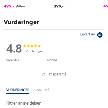
499,-
999,-
399,-
49
Vurderinger
Levert av
4.8
4.8
4.8
star
star
5 Vurderinger
rating
rating
Størrelse
Normal
Still et spørsmål
VURDERINGER
SPØRSMÅL
Filtrer anmeldelser