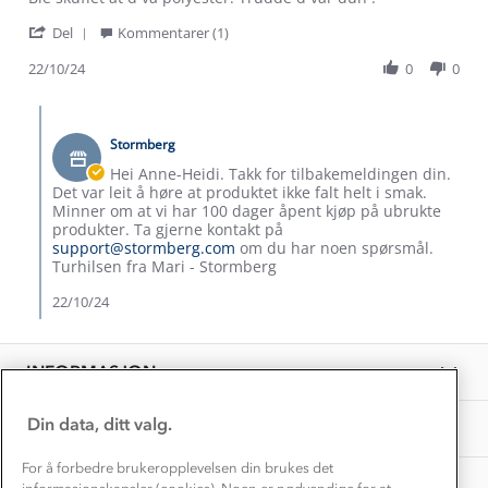
by
stating
Verdigrunnlag
'
Anne-
Fin
Del
Kommentarer (1)
Share
heidi
passform
Klima og miljø
Review
22/10/24
0
0
N.
Trelagsprinsippet barn
by
on
Kundeservice
Etisk handel
Anne-
22
Comments
Alt du trenger til Norgesferien
heidi
Oct
by
Kontakt oss
N.
2024
Stormberg
Dyreetikk
Butikkeier
Dette trenger du til barnehagen
on
on
Hei Anne-Heidi. Takk for tilbakemeldingen din.
Konkurransevinnere
22
Review
1% til samfunnet
Det var leit å høre at produktet ikke falt helt i smak.
Oct
Gravidklær
by
Minner om at vi har 100 dager åpent kjøp på ubrukte
2024
Kundeklubb
Anne-
produkter. Ta gjerne kontakt på
Inkludering
heidi
Hvordan velge riktig turtøy?
support@stormberg.com
om du har noen spørsmål.
Norgesferie 🇳🇴
N.
Våre butikker
Turhilsen fra Mari - Stormberg
Materialer
on
Vask og vedlikehold
22
22/10/24
Få turinspirasjon og tips her⛰
Bedrift, barnehage og SFO
Oct
Personvern
EL-retur
2024
Overnatte utendørs⛺
Presse
Samarbeide med oss?
INFORMASJON
Store størrelser
Storms turtips🐿️
Jobbe hos oss?
Turmat oppskrifter
Din data, ditt valg.
OM OSS
Leirskole 🥾
Beredskap
For å forbedre brukeropplevelsen din brukes det
Barnehageansatt
TIPS OG RÅD