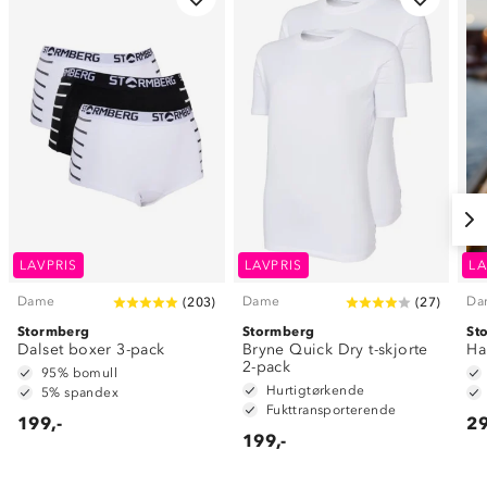
LAVPRIS
LAVPRIS
LA
Dame
Dame
Da
(
203
)
(
27
)
Stormberg
Stormberg
St
Dalset boxer 3-pack
Bryne Quick Dry t-skjorte
Ha
2-pack
95% bomull
Hurtigtørkende
5% spandex
Fukttransporterende
199,-
29
199,-