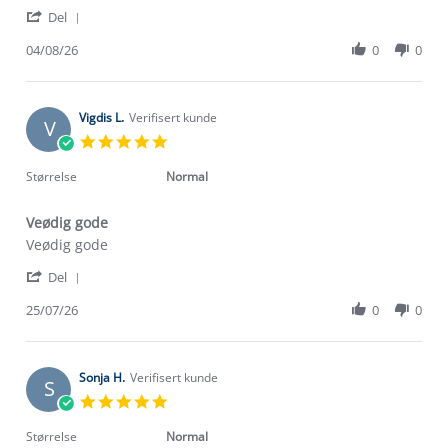
2026
'
Del
Share
Review
04/08/26
0
0
by
Tale
E.
on
Vigdis L.
Verifisert kunde
V
4
5.0
Aug
star
2026
rating
Størrelse
Normal
Veødig gode
Review
review
Veødig gode
by
stating
'
Vigdis
Veødig
Del
Share
L.
gode
Review
25/07/26
0
0
on
by
25
Vigdis
Jul
L.
2026
on
Sonja H.
Verifisert kunde
S
25
5.0
Jul
star
2026
rating
Størrelse
Normal