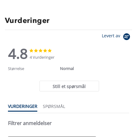
Vurderinger
Levert av
4.8
4.8
4.8
star
star
4 Vurderinger
rating
rating
Størrelse
Normal
Still et spørsmål
VURDERINGER
SPØRSMÅL
Filtrer anmeldelser