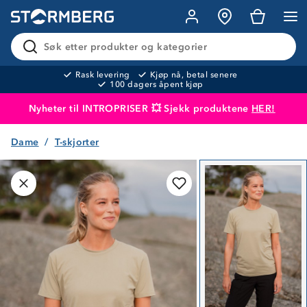
Søk etter produkter og kategorier
Rask levering
Kjøp nå, betal senere
100 dagers åpent kjøp
Nyheter til INTROPRISER 💥 Sjekk produktene
HER!
Dame
T-skjorter
Produktet er lagt i handlekurven
Til kassen