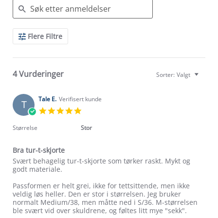
Search
Flere Filtre
Reviews
4 Vurderinger
Sorter:
Valgt
Tale E.
Verifisert kunde
T
5.0
star
rating
Størrelse
Stor
Bra tur-t-skjorte
Review
review
Svært behagelig tur-t-skjorte som tørker raskt. Mykt og
by
stating
godt materiale.
Tale
Bra
E.
tur-
Passformen er helt grei, ikke for tettsittende, men ikke
on
t-
veldig løs heller. Den er stor i størrelsen. Jeg bruker
4
skjorte
normalt Medium/38, men måtte ned i S/36. M-størrelsen
Aug
ble svært vid over skuldrene, og føltes litt mye "sekk".