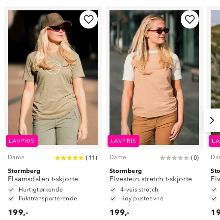
LAVPRIS
LAVPRIS
LA
Dame
Dame
Da
(
11
)
(
0
)
Stormberg
Stormberg
St
Flaamsdalen t-skjorte
Elvestein stretch t-skjorte
El
Hurtigtørkende
4-veis stretch
Fukttransporterende
Høy pusteevne
199,-
199,-
19