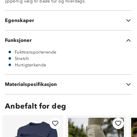
ypperlig valg til både tur og hverdags.
Svært god stretch
God passform
OekoTex®-sertifisert
Egenskaper
92 % polyester og 8 % elastan
Funksjoner
Fukttransporterende
Stretch
Hurtigtørkende
Materialspesifikasjon
92 % polyester og 8 % elastan
Anbefalt for deg