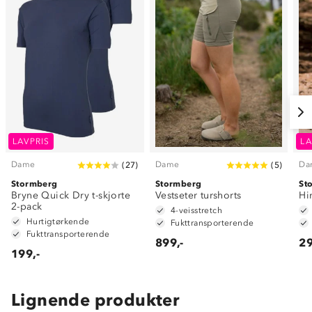
LAVPRIS
LA
Dame
Dame
Da
(
27
)
(
5
)
Stormberg
Stormberg
St
Bryne Quick Dry t-skjorte
Vestseter turshorts
Hi
2-pack
4-veisstretch
Hurtigtørkende
Fukttransporterende
Fukttransporterende
899,-
29
199,-
Lignende produkter