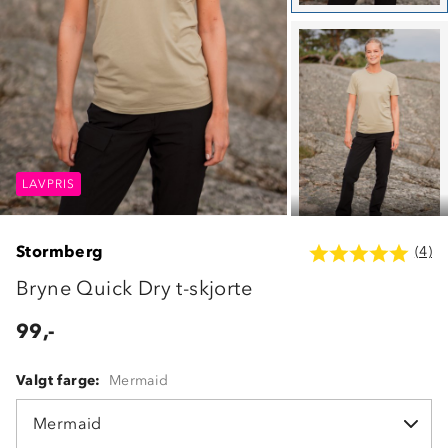
LAVPRIS
LAVPRIS
LAVPRIS
Stormberg
(4)
Bryne Quick Dry t-skjorte
99,-
Valgt farge:
Mermaid
Mermaid