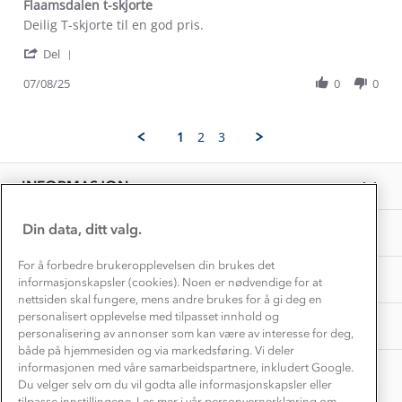
Dyreetikk
Flaamsdalen t-skjorte
Dette trenger du til barnehagen
Review
review
Deilig T-skjorte til en god pris.
Konkurransevinnere
1% til samfunnet
by
stating
Gravidklær
'
Gro
Flaamsdalen
Del
Kundeklubb
Share
M.
t-
Inkludering
Review
Hvordan velge riktig turtøy?
07/08/25
0
0
on
skjorte
Norgesferie 🇳🇴
Våre butikker
by
7
Materialer
Gro
Aug
Vask og vedlikehold
M.
Få turinspirasjon og tips her⛰
2025
Bedrift, barnehage og SFO
1
2
3
on
Personvern
EL-retur
7
Overnatte utendørs⛺
Presse
Aug
Samarbeide med oss?
INFORMASJON
2025
Store størrelser
Storms turtips🐿️
Jobbe hos oss?
Turmat oppskrifter
Din data, ditt valg.
OM OSS
Leirskole 🥾
Beredskap
For å forbedre brukeropplevelsen din brukes det
Barnehageansatt
TIPS OG RÅD
informasjonskapsler (cookies). Noen er nødvendige for at
nettsiden skal fungere, mens andre brukes for å gi deg en
Tips til hyttetur
personalisert opplevelse med tilpasset innhold og
AKTIVITETER
personalisering av annonser som kan være av interesse for deg,
både på hjemmesiden og via markedsføring. Vi deler
informasjonen med våre samarbeidspartnere, inkludert Google.
Du velger selv om du vil godta alle informasjonskapsler eller
tilpasse innstillingene. Les mer i vår personvernerklæring om