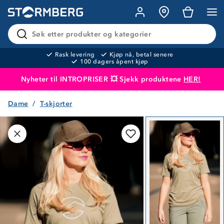
Søk etter produkter og kategorier
Rask levering
Kjøp nå, betal senere
100 dagers åpent kjøp
Nyheter til INTROPRISER 💥 Sjekk produktene
HER!
Dame
T-skjorter
Produktet er lagt i handlekurven
Til kassen