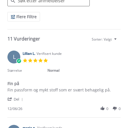
Search
Flere Filtre
Reviews
11 Vurderinger
Sorter:
Valgt
Lillian L.
Verifisert kunde
L
5.0
star
rating
Størrelse
Normal
Fin på
Review
review
Fin passform og mykt stoff som er svært behagelig på.
by
stating
'
Lillian
Fin
Del
Share
L.
på
Review
12/06/26
0
0
on
by
12
Lillian
Jun
L.
2026
on
marja n.
Verifisert kunde