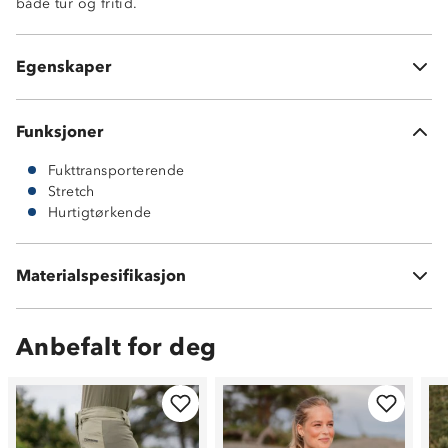
både tur og fritid.
Hurtigtørkende
Fukttransporterende
Egenskaper
Svært god stretch
Funksjoner
Fukttransporterende
Stretch
Hurtigtørkende
92 % polyester
Materialspesifikasjon
8 % elastan
Anbefalt for deg