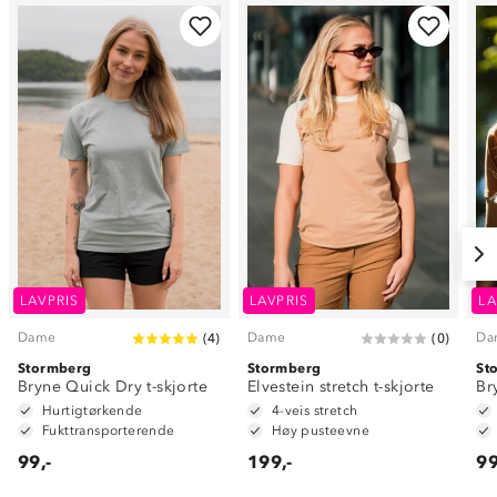
LAVPRIS
LAVPRIS
LA
Dame
Dame
Da
(
4
)
(
0
)
Stormberg
Stormberg
St
Bryne Quick Dry t-skjorte
Elvestein stretch t-skjorte
Br
Hurtigtørkende
4-veis stretch
Fukttransporterende
Høy pusteevne
99,-
199,-
99