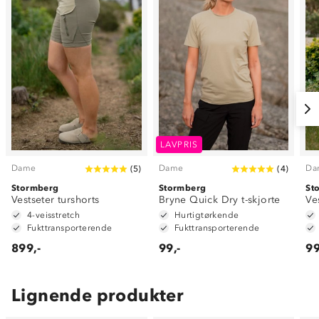
LAVPRIS
Dame
Dame
Da
(
5
)
(
4
)
Stormberg
Stormberg
St
Vestseter turshorts
Bryne Quick Dry t-skjorte
Ve
4-veisstretch
Hurtigtørkende
Fukttransporterende
Fukttransporterende
899,-
99,-
99
Lignende produkter