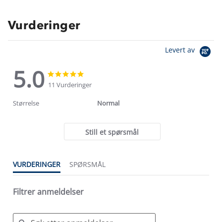
Vurderinger
Levert av
5.0
5.0
5.0
star
star
11 Vurderinger
rating
rating
Størrelse
Normal
Still et spørsmål
VURDERINGER
SPØRSMÅL
Filtrer anmeldelser