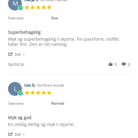
M
12
5.0
Jun
star
2026
rating
Størrelse
Stor
Superbehagelig
Review
review
Myk og superbehagelig t-skjorte. Fin passform, stoffet
by
stating
faller fint. Den er litt romslig
marja
Superbehagelig
'
n.
Del
Share
on
Review
06/03/26
0
0
6
by
Mar
marja
2026
n.
on
Liss G.
Verifisert kunde
L
6
5.0
Mar
star
2026
rating
Størrelse
Normal
Myk og god
Review
review
En veldig deilig og myk t-skjorte.
by
stating
'
Liss
Myk
Del