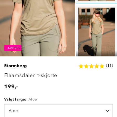
LAVPRIS
LAVPRIS
LAVPRIS
Stormberg
(11)
Flaamsdalen t-skjorte
199,-
Valgt farge:
Aloe
Aloe