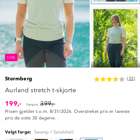
50%
50%
50%
Stormberg
(33)
Aurland stretch t-skjorte
199,-
399,-
Førpris:
Prisen gjelder t.o.m. 8/31/2026. Overstreket pris er laveste
pris de siste 30 dagene.
Valgt farge:
Swamp / Sandshell