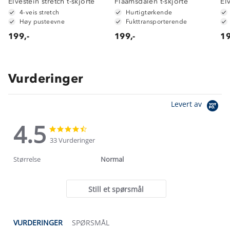
Elvestein stretch t-skjorte
Flaamsdalen t-skjorte
El
4-veis stretch
Hurtigtørkende
Høy pusteevne
Fukttransporterende
199,-
199,-
19
Vurderinger
Levert av
4.5
4.5
4.5
star
star
33 Vurderinger
rating
rating
Størrelse
Normal
Still et spørsmål
VURDERINGER
SPØRSMÅL