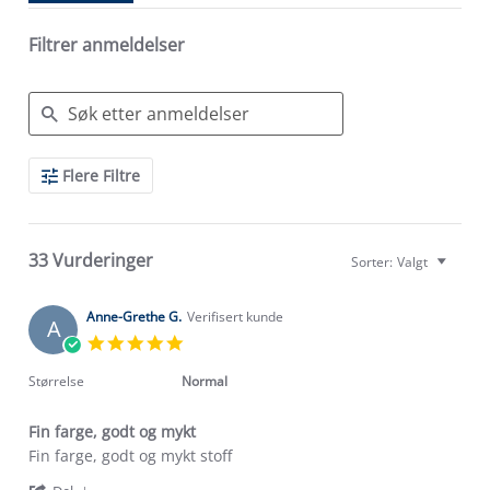
Filtrer anmeldelser
Search
Flere Filtre
Reviews
33 Vurderinger
Sorter:
Valgt
Anne-Grethe G.
Verifisert kunde
A
5.0
star
rating
Størrelse
Normal
Fin farge, godt og mykt
Review
review
Fin farge, godt og mykt stoff
by
stating
'