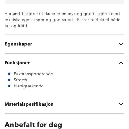
Aurland T-skjorte til dame er en myk og god t- skjorte med
tekniske egenskaper og god stretch. Passer perfekt til både
tur og fritid.
Hurtigtørkende
Fukttransporterende
Egenskaper
Svært god stretch
Funksjoner
Fukttransporterende
Stretch
Hurtigtørkende
92% polyester
Materialspesifikasjon
8% elastan
Anbefalt for deg