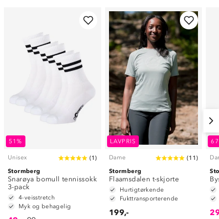
51%
LAVPRIS
6
Unisex
Dame
Da
(
1
)
(
11
)
Stormberg
Stormberg
St
Snarøya bomull tennissokk
Flaamsdalen t-skjorte
By
3-pack
Hurtigtørkende
4-veisstretch
Fukttransporterende
Myk og behagelig
199,-
29