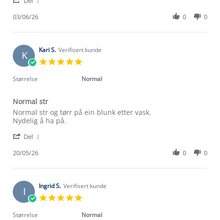
Anne-
Fin
Del
Share
Grethe
farge,
Review
03/06/26
0
0
G.
godt
by
on
og
Anne-
3
mykt
Grethe
Jun
G.
Kari S.
Verifisert kunde
2026
K
on
5.0
3
star
Jun
rating
Størrelse
Normal
2026
Normal str
Review
review
Normal str og tørr på ein blunk etter vask.
by
stating
Nydelig å ha på.
Kari
Normal
'
S.
str
Del
Share
on
Review
20/05/26
0
0
20
by
May
Kari
2026
S.
on
Ingrid S.
Verifisert kunde
I
20
5.0
May
star
2026
rating
Størrelse
Normal