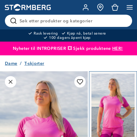
Søk etter produkter og kategorier
Rask levering
Kjøp nå, betal senere
100 dagers åpent kjøp
Nyheter til INTROPRISER 💥 Sjekk produktene
HER!
Dame
T-skjorter
Produktet er lagt i handlekurven
Til kassen