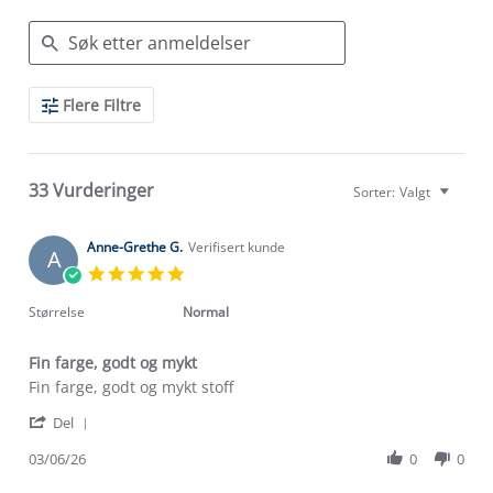
Search
Flere Filtre
Reviews
33 Vurderinger
Sorter:
Valgt
Anne-Grethe G.
Verifisert kunde
A
5.0
star
rating
Størrelse
Normal
Fin farge, godt og mykt
Review
review
Fin farge, godt og mykt stoff
by
stating
'
Anne-
Fin
Del
Share
Grethe
farge,
Review
03/06/26
0
0
G.
godt
by
on
og