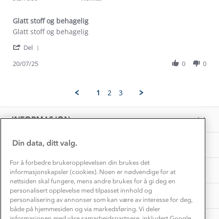
Alt du trenger til Norgesferien
Kontakt oss
Dyreetikk
Glatt stoff og behagelig
Dette trenger du til barnehagen
Review
review
Glatt stoff og behagelig
Konkurransevinnere
1% til samfunnet
by
stating
Gravidklær
'
Anne
Glatt
Del
Kundeklubb
Share
J.
stoff
Inkludering
Review
Hvordan velge riktig turtøy?
20/07/25
0
0
on
og
Norgesferie 🇳🇴
Våre butikker
by
20
behagelig
Materialer
Anne
Jul
Vask og vedlikehold
J.
Få turinspirasjon og tips her⛰
2025
Bedrift, barnehage og SFO
1
2
3
on
Personvern
EL-retur
20
Overnatte utendørs⛺
Presse
Jul
Samarbeide med oss?
INFORMASJON
2025
Store størrelser
Storms turtips🐿️
Jobbe hos oss?
Turmat oppskrifter
Din data, ditt valg.
OM OSS
Leirskole 🥾
Beredskap
For å forbedre brukeropplevelsen din brukes det
Barnehageansatt
TIPS OG RÅD
informasjonskapsler (cookies). Noen er nødvendige for at
nettsiden skal fungere, mens andre brukes for å gi deg en
Tips til hyttetur
personalisert opplevelse med tilpasset innhold og
AKTIVITETER
personalisering av annonser som kan være av interesse for deg,
både på hjemmesiden og via markedsføring. Vi deler
informasjonen med våre samarbeidspartnere, inkludert Google.