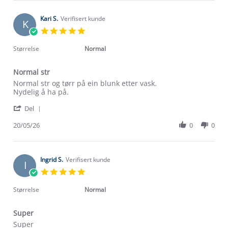
Anne-
3
mykt
Grethe
Jun
G.
Kari S.
Verifisert kunde
2026
K
on
5.0
3
star
Jun
rating
Størrelse
Normal
2026
Normal str
Review
review
Normal str og tørr på ein blunk etter vask.
by
stating
Nydelig å ha på.
Kari
Normal
'
S.
str
Del
Share
on
Review
20/05/26
0
0
20
by
May
Kari
2026
S.
on
Ingrid S.
Verifisert kunde
I
20
5.0
May
star
2026
rating
Størrelse
Normal
Super
Review
review
Super