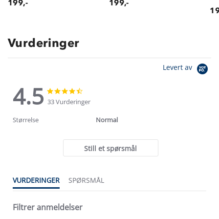
199,-
199,-
19
Vurderinger
Levert av
4.5
4.5
4.5
star
star
33 Vurderinger
rating
rating
Størrelse
Normal
Still et spørsmål
VURDERINGER
SPØRSMÅL
Filtrer anmeldelser