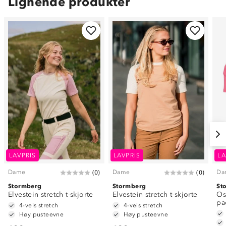
Lignende produkter
LAVPRIS
LAVPRIS
LA
Dame
Dame
Da
(
0
)
(
0
)
Stormberg
Stormberg
St
Elvestein stretch t-skjorte
Elvestein stretch t-skjorte
Os
pa
4-veis stretch
4-veis stretch
Høy pusteevne
Høy pusteevne