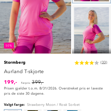
50%
50%
50%
Stormberg
(33)
Aurland T-skjorte
199,-
399,-
Førpris:
Prisen gjelder t.o.m. 8/31/2026. Overstreket pris er laveste
pris de siste 30 dagene.
Valgt farge:
Strawberry Moon / Rosè Sorbet