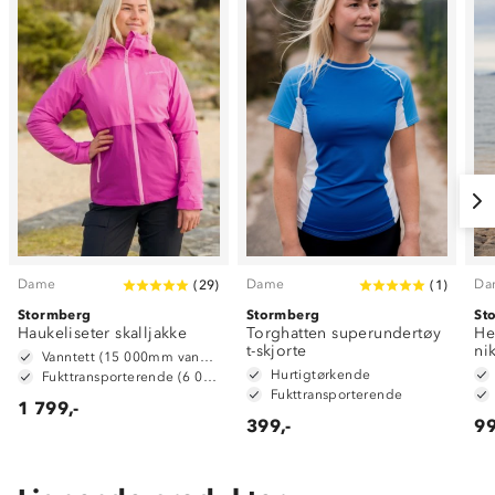
Dame
Dame
Da
(
29
)
(
1
)
Stormberg
Stormberg
St
Haukeliseter skalljakke
Torghatten superundertøy
He
t-skjorte
ni
Vanntett (15 000mm vannsøyle)
Hurtigtørkende
Fukttransporterende (6 000 g/ m2/ 24t)
Fukttransporterende
1 799,-
399,-
99