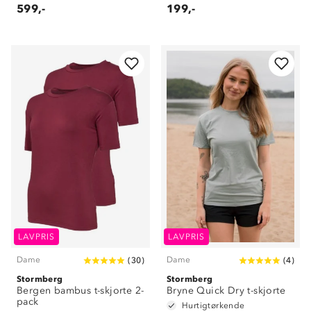
599,-
199,-
LAVPRIS
LAVPRIS
Dame
Dame
(
30
)
(
4
)
Stormberg
Stormberg
Bergen bambus t-skjorte 2-
Bryne Quick Dry t-skjorte
pack
Hurtigtørkende