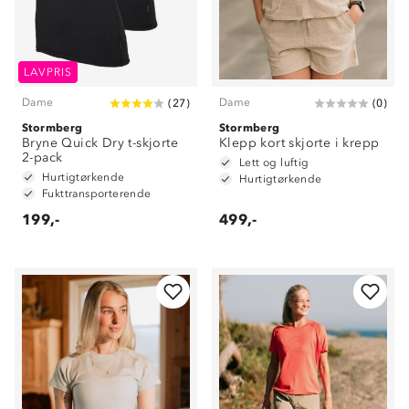
LAVPRIS
Dame
Dame
(
27
)
(
0
)
Stormberg
Stormberg
Bryne Quick Dry t-skjorte
Klepp kort skjorte i krepp
2-pack
Lett og luftig
Hurtigtørkende
Hurtigtørkende
Fukttransporterende
199,-
499,-