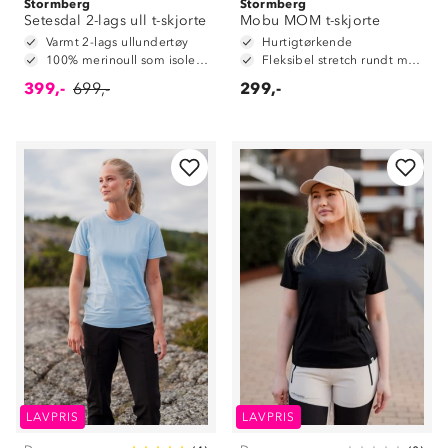
Stormberg
Stormberg
Setesdal 2-lags ull t-skjorte
Mobu MOM t-skjorte
Varmt 2-lags ullundertøy
Hurtigtørkende
100% merinoull som isolerende ytterlag
Fleksibel stretch rundt mage
399,-
699,-
299,-
LAVPRIS
LAVPRIS