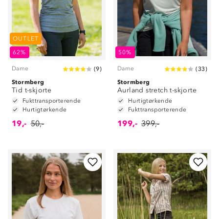
OUTLET
62%
50%
Dame
Dame
(
9
)
(
33
)
Stormberg
Stormberg
Tid t-skjorte
Aurland stretch t-skjorte
Fukttransporterende
Hurtigtørkende
Hurtigtørkende
Fukttransporterende
19,-
50,-
199,-
399,-