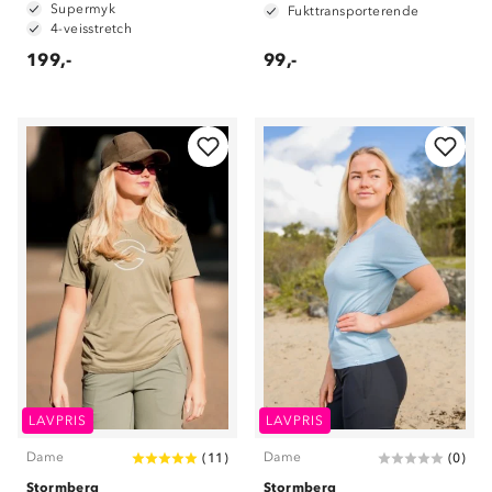
Supermyk
Fukttransporterende
4-veisstretch
199,-
99,-
LAVPRIS
LAVPRIS
Dame
Dame
(
11
)
(
0
)
Stormberg
Stormberg