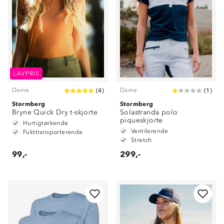
LAVPRIS
Dame
Dame
(
4
)
(
1
)
Stormberg
Stormberg
Bryne Quick Dry t-skjorte
Solastranda polo
piqueskjorte
Hurtigtørkende
Ventilerende
Fukttransporterende
Stretch
99,-
299,-