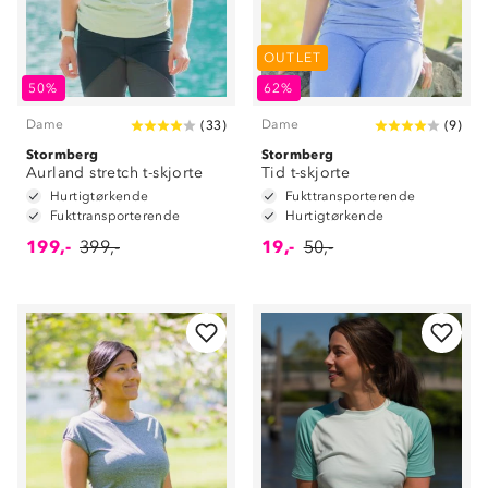
OUTLET
50%
62%
Dame
Dame
(
33
)
(
9
)
Stormberg
Stormberg
Aurland stretch t-skjorte
Tid t-skjorte
Hurtigtørkende
Fukttransporterende
Fukttransporterende
Hurtigtørkende
199,-
399,-
19,-
50,-