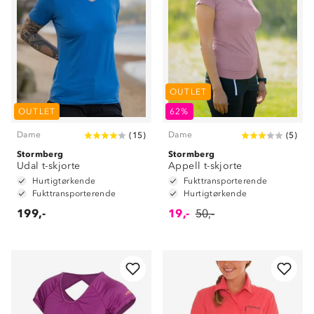
OUTLET
OUTLET
62%
Dame
Dame
(
15
)
(
5
)
Stormberg
Stormberg
Udal t-skjorte
Appell t-skjorte
Hurtigtørkende
Fukttransporterende
Fukttransporterende
Hurtigtørkende
199,-
19,-
50,-