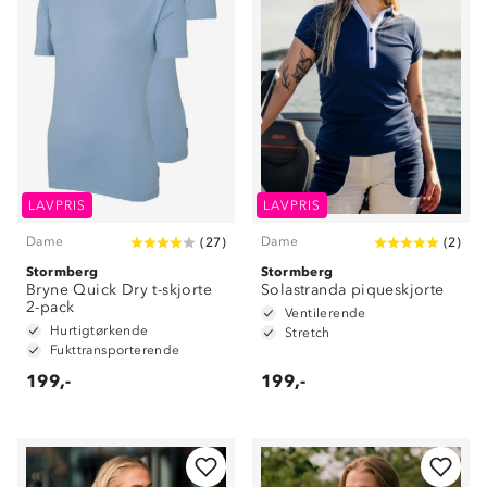
LAVPRIS
LAVPRIS
Dame
Dame
(
27
)
(
2
)
Stormberg
Stormberg
Bryne Quick Dry t-skjorte
Solastranda piqueskjorte
2-pack
Ventilerende
Hurtigtørkende
Stretch
Fukttransporterende
199,-
199,-