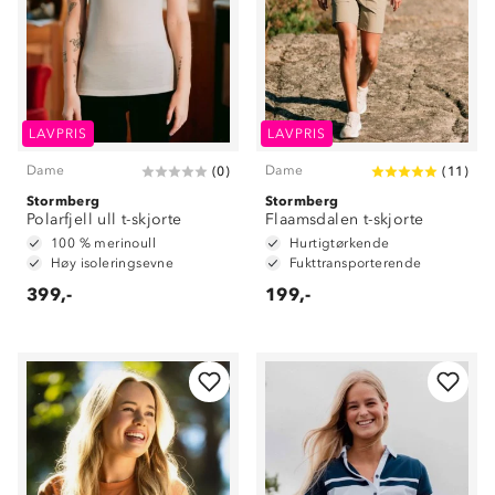
LAVPRIS
LAVPRIS
Dame
Dame
(
0
)
(
11
)
Stormberg
Stormberg
Polarfjell ull t-skjorte
Flaamsdalen t-skjorte
100 % merinoull
Hurtigtørkende
Høy isoleringsevne
Fukttransporterende
399,-
199,-