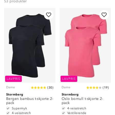
53
produkter
LAVPRIS
LAVPRIS
Dame
Dame
(
30
)
(
19
)
Stormberg
Stormberg
Bergen bambus t-skjorte 2-
Oslo bomull t-skjorte 2-
pack
pack
Supermyk
4-veisstretch
4-veisstretch
Ventilerende