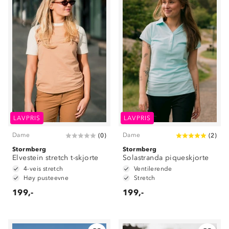
LAVPRIS
LAVPRIS
Dame
Dame
(
0
)
(
2
)
Stormberg
Stormberg
Elvestein stretch t-skjorte
Solastranda piqueskjorte
4-veis stretch
Ventilerende
Høy pusteevne
Stretch
199,-
199,-