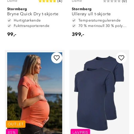
Dame
Dame
(
4
)
(
0
)
Stormberg
Stormberg
Bryne Quick Dry t-skjorte
Ullerøy ull t-skjorte
Hurtigtørkende
Temperaturregulerende
Fukttransporterende
70 % merinoull 30 % polyester
99,-
399,-
OUTLET
85%
LAVPRIS