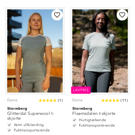
LAVPRIS
Dame
Dame
(
1
)
(
11
)
Stormberg
Stormberg
Glitterdal Superwool t-
Flaamsdalen t-skjorte
skjorte
Hurtigtørkende
Varm ullblanding
Fukttransporterende
Fukttransporterende