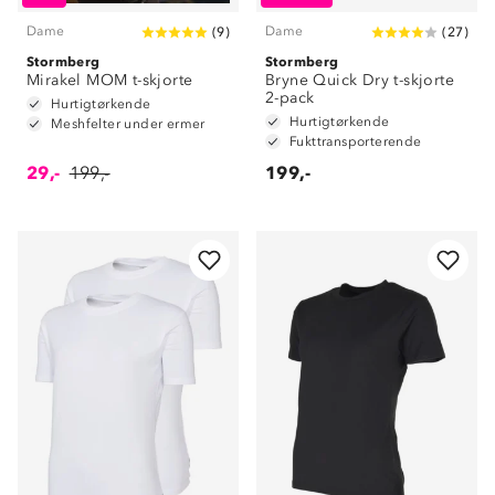
Dame
Dame
(
9
)
(
27
)
Stormberg
Stormberg
Mirakel MOM t-skjorte
Bryne Quick Dry t-skjorte
2-pack
Hurtigtørkende
Hurtigtørkende
Meshfelter under ermer
Fukttransporterende
29,-
199,-
199,-