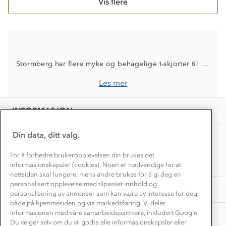
Kontakt oss
Vis flere
Dyreetikk
Dette trenger du til barnehagen
Konkurransevinnere
1% til samfunnet
Gravidklær
Kundeklubb
Inkludering
Hvordan velge riktig turtøy?
Norgesferie 🇳🇴
Våre butikker
Stormberg har flere myke og behagelige t-skjorter til dame. Om du skal slappe av, trene, på tur eller kle deg til litt mer formelle anledninger har vi t-skjorten for deg. Kolleksjonen vår varierer fra singleter, piqueskjorter, kompresjon t-skjorter samt t-skjorter til hverdagsbruk. Våre størrelser varierer fra XS til 5XL
Materialer
Vask og vedlikehold
Få turinspirasjon og tips her⛰
Bedrift, barnehage og SFO
Les mer
Personvern
EL-retur
Overnatte utendørs⛺
Presse
Samarbeide med oss?
INFORMASJON
Store størrelser
Storms turtips🐿️
Jobbe hos oss?
Turmat oppskrifter
Din data, ditt valg.
OM OSS
Leirskole 🥾
Beredskap
For å forbedre brukeropplevelsen din brukes det
Barnehageansatt
TIPS OG RÅD
informasjonskapsler (cookies). Noen er nødvendige for at
nettsiden skal fungere, mens andre brukes for å gi deg en
Tips til hyttetur
personalisert opplevelse med tilpasset innhold og
AKTIVITETER
personalisering av annonser som kan være av interesse for deg,
både på hjemmesiden og via markedsføring. Vi deler
informasjonen med våre samarbeidspartnere, inkludert Google.
Du velger selv om du vil godta alle informasjonskapsler eller