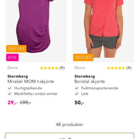
OUTLET
85%
OUTLET
Dame
Dame
(
9
)
(
9
)
Stormberg
Stormberg
Mirakel MOM t-skjorte
Bondal skjorte
Hurtigtørkende
Fukttransporterende
Om Stormberg
Meshfelter under ermer
Lett
29,-
199,-
50,-
Verdigrunnlag
Klima og miljø
Trelagsprinsippet barn
48 produkter
Kundeservice
Etisk handel
Alt du trenger til Norgesferien