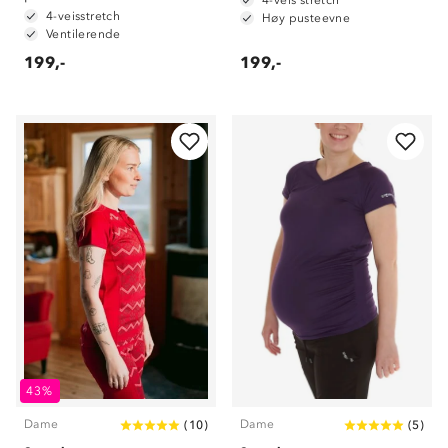
4-veis stretch
4-veisstretch
Høy pusteevne
Ventilerende
199,-
199,-
43%
Dame
Dame
(
10
)
(
5
)