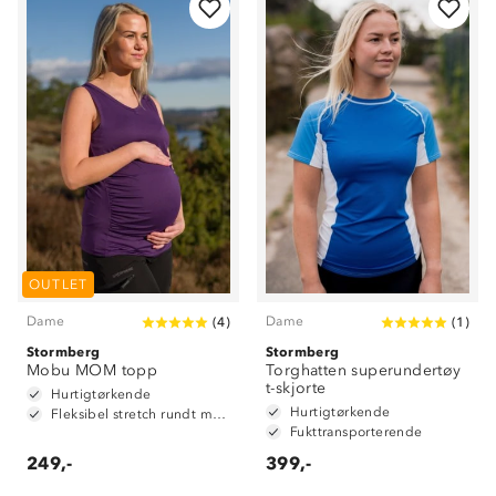
OUTLET
Dame
Dame
(
4
)
(
1
)
Stormberg
Stormberg
Mobu MOM topp
Torghatten superundertøy
t-skjorte
Hurtigtørkende
Hurtigtørkende
Fleksibel stretch rundt mage
Fukttransporterende
249,-
399,-