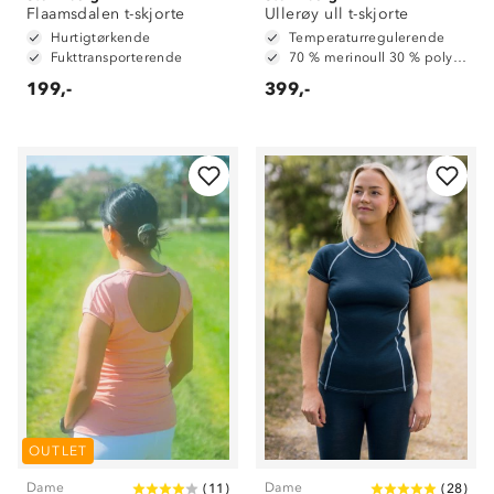
Flaamsdalen t-skjorte
Ullerøy ull t-skjorte
Hurtigtørkende
Temperaturregulerende
Fukttransporterende
70 % merinoull 30 % polyester
199,-
399,-
OUTLET
Dame
Dame
(
11
)
(
28
)