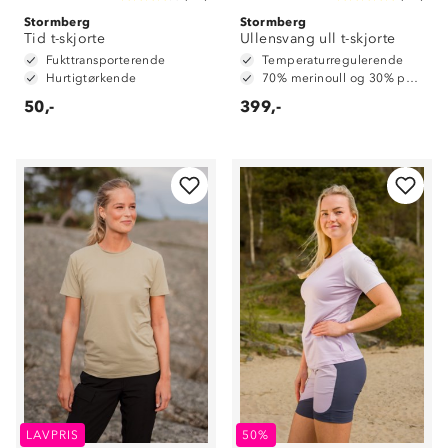
Stormberg
Stormberg
Tid t-skjorte
Ullensvang ull t-skjorte
Fukttransporterende
Temperaturregulerende
Hurtigtørkende
70% merinoull og 30% polyester
50,-
399,-
LAVPRIS
50%