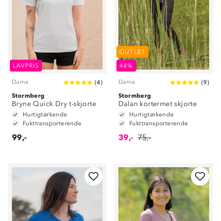
OUTLET
LAVPRIS
48%
Dame
Dame
(
4
)
(
9
)
Stormberg
Stormberg
Bryne Quick Dry t-skjorte
Dalan kortermet skjorte
Hurtigtørkende
Hurtigtørkende
Fukttransporterende
Fukttransporterende
99,-
39,-
75,-