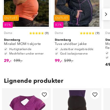
OUTLET
OUTLET
85%
83%
Dame
Dame
Da
(
9
)
(
9
)
Stormberg
Stormberg
St
Mirakel MOM t-skjorte
Tuva utvidbar jakke
Mo
fl
Hurtigtørkende
Justerbar magebredde
Meshfelter under ermer
God isolasjonsevne
29,-
199,-
99,-
599,-
49
Lignende produkter