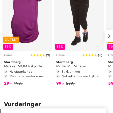
OUTLET
O
85%
83%
7
Dame
Dame
Da
(
9
)
(
6
)
Stormberg
Stormberg
St
Mirakel MOM t-skjorte
Mobu MOM capri
Mi
Hurtigtørkende
Stikklommer
Meshfelter under ermer
Nøkkellomme med glidelås
29,-
199,-
99,-
599,-
59
Vurderinger