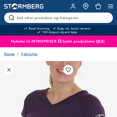
Søk etter produkter og kategorier
Rask levering
Kjøp nå, betal senere
100 dagers åpent kjøp
Nyheter til INTROPRISER 💥 Sjekk produktene
HER!
Dame
T-skjorter
Produktet er lagt i handlekurven
Til kassen