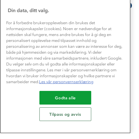
Levert av
Din data, ditt valg.
5.0
5.0
5.0
For å forbedre brukeropplevelsen din brukes det
star
star
5 Vurderinger
informasjonskapsler (cookies). Noen er nødvendige for at
rating
rating
nettsiden skal fungere, mens andre brukes for å gi deg en
Størrelse
Normal
personalisert opplevelse med tilpasset innhold og
personalisering av annonser som kan være av interesse for deg,
både på hjemmesiden og via markedsføring. Vi deler
Still et spørsmål
informasjonen med våre samarbeidspartnere, inkludert Google.
Du velger selv om du vil godta alle informasjonskapsler eller
tilpasse innstillingene. Les mer i vår personvernerklæring om
VURDERINGER
SPØRSMÅL
hvordan vi bruker informasjonskapsler og hvilke partnere vi
samarbeider med.
Les vår personvernserklæring
Filtrer anmeldelser
Godta alle
Tilpass og avvis
Search
Flere Filtre
Reviews