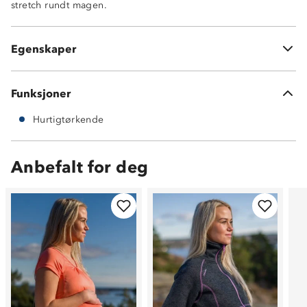
stretch rundt magen.
Hurtigtørkende
Fleksibel stretch rundt mage
Activ NylonStretch
Egenskaper
90% nylon og 10% spandex
Funksjoner
Hurtigtørkende
Anbefalt for deg